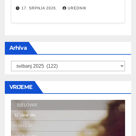
17. SRPNJA 2026.
UREDNIK
Arhiva
Arhiva
VRIJEME
BJELOVAR
°
32
clear sky
H 32 • L 32