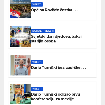
VIJESTI
Općina Rovišće čestita . . .
NAJAVE
VIJESTI
Svjetski dan djedova, baka i
starijih osoba
VIJESTI
Dario Turniški bez zadrške . . .
VIJESTI
Dario Turniški održao prvu
konferenciju za medije