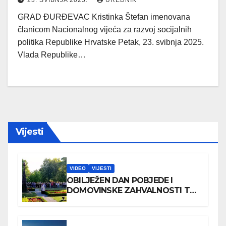
23. SVIBNJA 2025.
UREDNIK
GRAD ĐURĐEVAC Kristinka Štefan imenovana
članicom Nacionalnog vijeća za razvoj socijalnih
politika Republike Hrvatske Petak, 23. svibnja 2025.
Vlada Republike…
Vijesti
VIDEO
VIJESTI
OBILJEŽEN DAN POBJEDE I
DOMOVINSKE ZAHVALNOSTI TE
DAN HRVATSKIH BRANITELJA