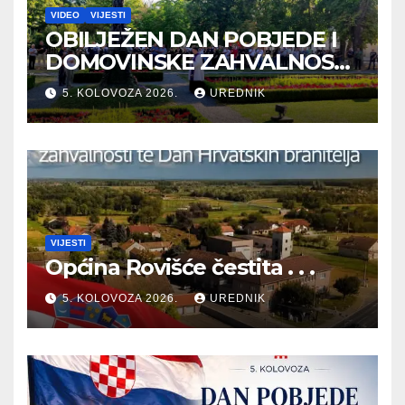
VIDEO
VIJESTI
OBILJEŽEN DAN POBJEDE I
DOMOVINSKE ZAHVALNOSTI
TE DAN HRVATSKIH
5. KOLOVOZA 2026.
UREDNIK
BRANITELJA
VIJESTI
Općina Rovišće čestita . . .
5. KOLOVOZA 2026.
UREDNIK