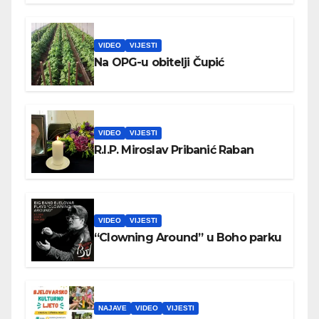
VIDEO
VIJESTI
Na OPG-u obitelji Čupić
VIDEO
VIJESTI
R.I.P. Miroslav Pribanić Raban
VIDEO
VIJESTI
“Clowning Around” u Boho parku
NAJAVE
VIDEO
VIJESTI