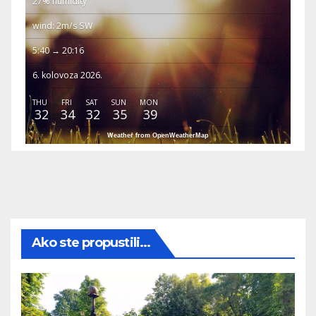
27% humidity
wind: 2m/s SW
5:40 → 20:16
6. kolovoza 2026.
THU
FRI
SAT
SUN
MON
32
34
32
35
39
Weather from OpenWeatherMap
Ako ste propustili...