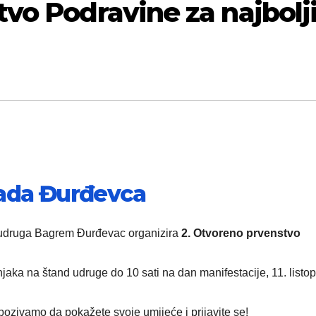
vo Podravine za najbolj
rada Đurđevca
udruga Bagrem Đurđevac organizira
2. Otvoreno prvenstvo
njaka na štand udruge do 10 sati na dan manifestacije, 11. listo
 pozivamo da pokažete svoje umijeće i prijavite se!