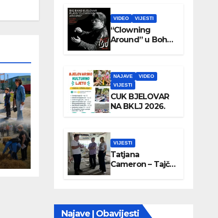
VIDEO
VIJESTI
“Clowning
Around” u Boho
parku
NAJAVE
VIDEO
VIJESTI
CUK BJELOVAR
NA BKLJ 2026.
VIJESTI
Tatjana
Cameron – Tajči
posjetila
Wellovar
Najave | Obavijesti