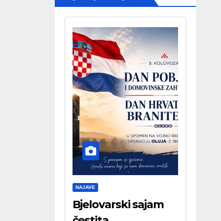
NAJAVE
Bjelovarski sajam
čestita . . .