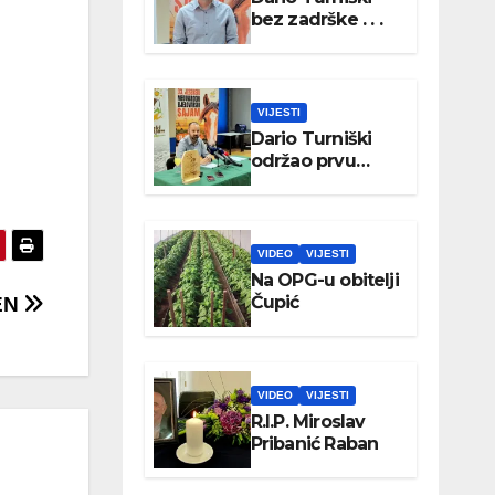
bez zadrške . . .
VIJESTI
Dario Turniški
održao prvu
konferenciju za
medije
VIDEO
VIJESTI
Na OPG-u obitelji
Čupić
EN
VIDEO
VIJESTI
R.I.P. Miroslav
Pribanić Raban