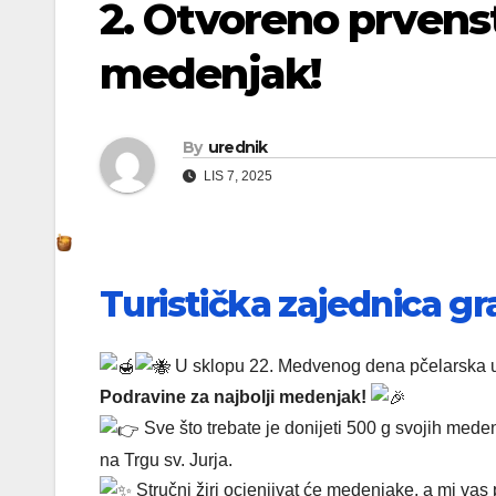
2. Otvoreno prvenst
medenjak!
By
urednik
LIS 7, 2025
Turistička zajednica g
U sklopu 22. Medvenog dena pčelarska 
Podravine za najbolji medenjak!
Sve što trebate je donijeti 500 g svojih mede
na Trgu sv. Jurja.
Stručni žiri ocjenjivat će medenjake, a mi vas