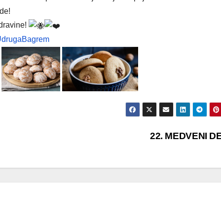
de!
odravine!
UdrugaBagrem
22. MEDVENI D