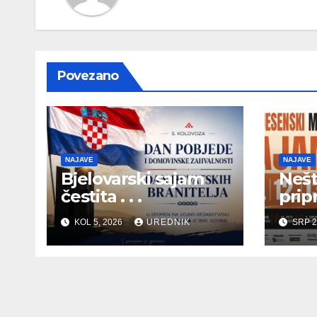
Povezano
NAJAVE
NAJAVE
Bjelovarski sajam
Nešt
čestita . . .
pripr
KOL 5, 2026
UREDNIK
SRP 2