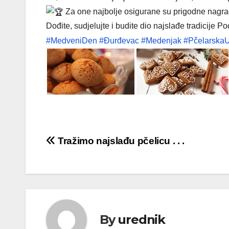
Za one najbolje osigurane su prigodne nagra
Dođite, sudjelujte i budite dio najslađe tradicije P
#MedveniDen
#Đurđevac
#Medenjak
#Pčelarska
Navigacija
Tražimo najslađu pčelicu . . .
objava
By
urednik