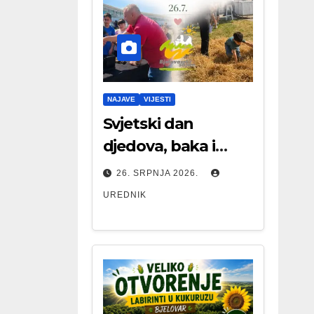
NAJAVE
VIJESTI
Svjetski dan
djedova, baka i
starijih osoba
26. SRPNJA 2026.
UREDNIK