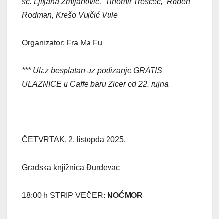
sc. Ljiljana Zmijanović, Tihomir Trešćec, Robert
Rodman, Krešo Vujčić Vule
Organizator: Fra Ma Fu
*** Ulaz besplatan uz podizanje GRATIS
ULAZNICE u Caffe baru Zicer od 22. rujna
ČETVRTAK, 2. listopda 2025.
Gradska knjižnica Đurđevac
18:00 h STRIP VEČER:
NOĆMOR