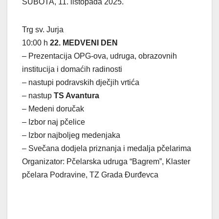
SUBOTA, 11. listopada 2025.
Trg sv. Jurja
10:00 h
22. MEDVENI DEN
– Prezentacija OPG-ova, udruga, obrazovnih
institucija i domaćih radinosti
– nastupi podravskih dječjih vrtića
– nastup
TS Avantura
– Medeni doručak
– Izbor naj pčelice
– Izbor najboljeg medenjaka
– Svečana dodjela priznanja i medalja pčelarima
Organizator: Pčelarska udruga “Bagrem”, Klaster
pčelara Podravine, TZ Grada Đurđevca