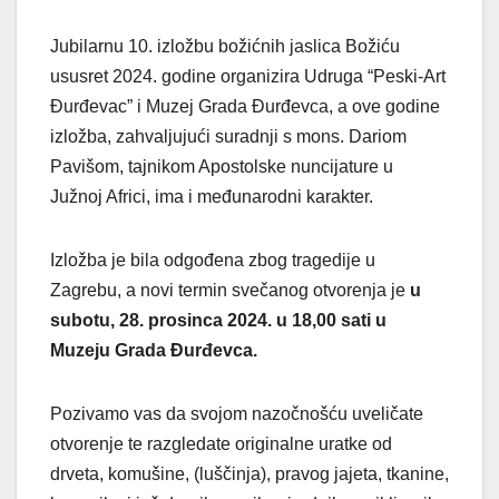
Jubilarnu 10. izložbu božićnih jaslica Božiću
ususret 2024. godine organizira Udruga “Peski-Art
Đurđevac” i Muzej Grada Đurđevca, a ove godine
izložba, zahvaljujući suradnji s mons. Dariom
Pavišom, tajnikom Apostolske nuncijature u
Južnoj Africi, ima i međunarodni karakter.
Izložba je bila odgođena zbog tragedije u
Zagrebu, a novi termin svečanog otvorenja je
u
subotu, 28. prosinca 2024. u 18,00 sati u
Muzeju Grada Đurđevca.
Pozivamo vas da svojom nazočnošću uveličate
otvorenje te razgledate originalne uratke od
drveta, komušine, (luščinja), pravog jajeta, tkanine,