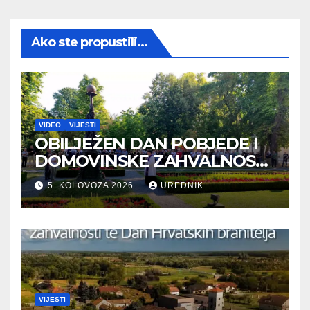
Ako ste propustili...
VIDEO
VIJESTI
OBILJEŽEN DAN POBJEDE I
DOMOVINSKE ZAHVALNOSTI
TE DAN HRVATSKIH
5. KOLOVOZA 2026.
UREDNIK
BRANITELJA
VIJESTI