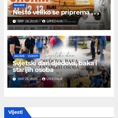
NAJAVE
Nešto veliko se priprema . . .
SRP 26, 2026
UREDNIK
NAJAVE
VIJESTI
Svjetski dan djedova, baka i
starijih osoba
SRP 26, 2026
UREDNIK
Vijesti