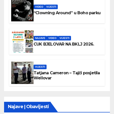
VIDEO
VIJESTI
“Clowning Around” u Boho parku
NAJAVE
VIDEO
VIJESTI
CUK BJELOVAR NA BKLJ 2026.
VIJESTI
Tatjana Cameron – Tajči posjetila
Wellovar
Najave | Obavijesti