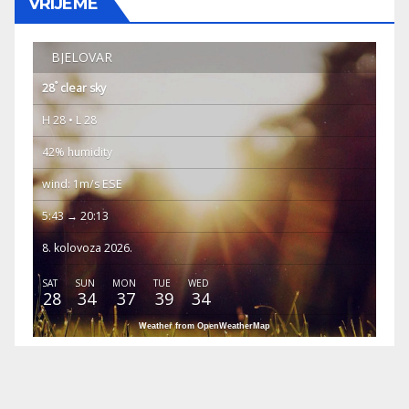
VRIJEME
BJELOVAR
°
28
clear sky
H 28 • L 28
42% humidity
wind: 1m/s ESE
5:43 → 20:13
8. kolovoza 2026.
SAT
SUN
MON
TUE
WED
28
34
37
39
34
Weather from OpenWeatherMap