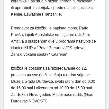
keramike i još drugih raznih prirodnih, recikliranih
ili uporabnih materijala i predmeta, ali i jaslice iz
Kenije, Eswatinie i Tanzanije.
Predgovor za izložbu je napisao mons. Dario
Paviša, tajnik Apostolske nuncijature u Južnoj
Africi, a u glazbenom dijelu programa nastupiti će
članice KUD-a “Petar Preradović” Đurđevac,
Ženski vokalni sastav “Katarene”.
Izložba je dostupna za razgledavanje od 12.
prosinca pa sve do 6. siječnja u radno vrijeme
Muzeja Grada Đurđevca, svaki radni dan od 8,00
do 16,00 sati i vikendom od 10,00 do 16,00 sati.
Za Božić i Novu godinu Muzej neće raditi. (Grad
Đurđevac NOVOSTI)