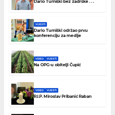
Dario Turniški bez zadrške . . .
VIJESTI
Dario Turniški održao prvu
konferenciju za medije
VIDEO
VIJESTI
Na OPG-u obitelji Čupić
VIDEO
VIJESTI
R.I.P. Miroslav Pribanić Raban