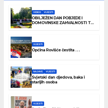
VIDEO
VIJESTI
OBILJEŽEN DAN POBJEDE I
DOMOVINSKE ZAHVALNOSTI TE
DAN HRVATSKIH BRANITELJA
VIJESTI
Općina Rovišće čestita . . .
NAJAVE
VIJESTI
Svjetski dan djedova, baka i
starijih osoba
VIJESTI