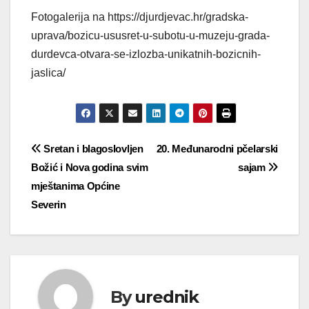
Fotogalerija na https://djurdjevac.hr/gradska-
uprava/bozicu-ususret-u-subotu-u-muzeju-grada-
durdevca-otvara-se-izlozba-unikatnih-bozicnih-
jaslica/
Navigacija
Sretan i blagoslovljen
20. Međunarodni pčelarski
Božić i Nova godina svim
sajam
objava
mještanima Općine
Severin
By
urednik