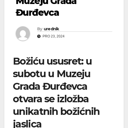
Muzeju Grada
Đurđevca
By
urednik
PRO 23, 2024
Božiću ususret: u
subotu u Muzeju
Grada Đurđevca
otvara se izložba
unikatnih božićnih
jaslica