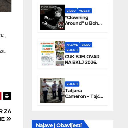
VIDEO
VIJESTI
“Clowning
Around” u Boho
parku
da,
NAJAVE
VIDEO
VIJESTI
za,
CUK BJELOVAR
NA BKLJ 2026.
VIJESTI
Tatjana
Cameron – Tajči
posjetila
Wellovar
R ZA
NE
Najave | Obavijesti