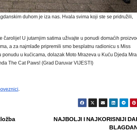
gdanskim duhom je iza nas. Hvala svima koji ste se pridružili,
 čarolije! U jutarnjim satima uživajte u ponudi domaćih proizvo
ima, a za najmlađe pripremili smo besplatnu radionicu s Miss
ku ponudu u kućicama, dolazak Moto Mrazeva u Kuću Djeda Mra
enda The Cat Paws! (Grad Daruvar VIJESTI)
oveznici
.
zložba
NAJBOLJI I NAJKORISNIJI DA
BLAGDA