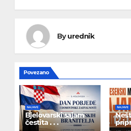
By
urednik
Povezano
NAJAVE
NAJAVE
Bjelovarski sajam
Nešt
čestita . . .
pripr