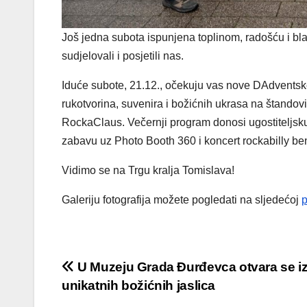
Još jedna subota ispunjena toplinom, radošću i bla
sudjelovali i posjetili nas.
Iduće subote, 21.12., očekuju vas nove DAdventske
rukotvorina, suvenira i božićnih ukrasa na štandov
RockaClaus. Večernji program donosi ugostiteljs
zabavu uz Photo Booth 360 i koncert rockabilly b
Vidimo se na Trgu kralja Tomislava!
Galeriju fotografija možete pogledati na sljedećoj
p
Navigacija
U Muzeju Grada Đurđevca otvara se i
unikatnih božićnih jaslica
objava