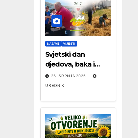
NAJAVE
VIJESTI
Svjetski dan
djedova, baka i
starijih osoba
26. SRPNJA 2026.
UREDNIK