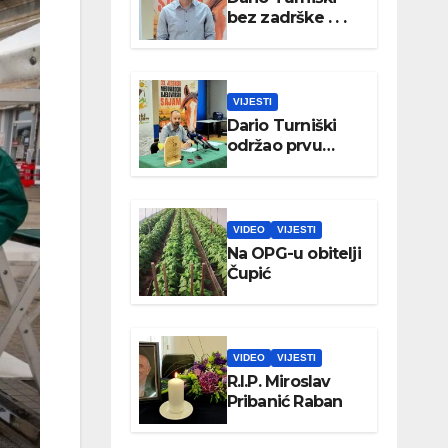
bez zadrške . . .
VIJESTI
Dario Turniški
održao prvu
konferenciju za
medije
VIDEO
VIJESTI
Na OPG-u obitelji
Čupić
VIDEO
VIJESTI
R.I.P. Miroslav
Pribanić Raban