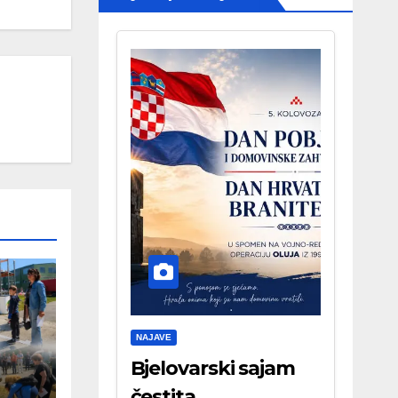
NAJAVE
Bjelovarski sajam
čestita . . .