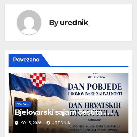
By
urednik
Povezano
NAJAVE
Bjelovarski sajam čestita . . .
KOL 5, 2026
UREDNIK