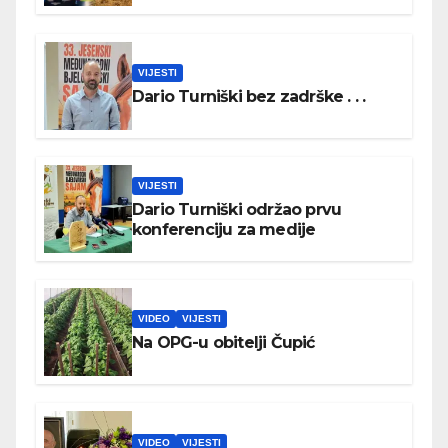
VIJESTI
Dario Turniški bez zadrške . . .
VIJESTI
Dario Turniški održao prvu
konferenciju za medije
VIDEO
VIJESTI
Na OPG-u obitelji Čupić
VIDEO
VIJESTI