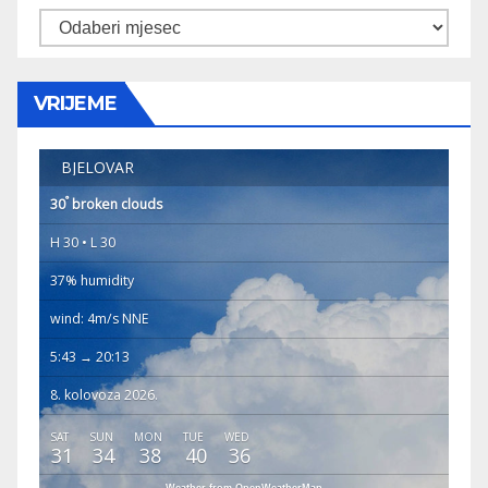
Arhiva
VRIJEME
BJELOVAR
°
30
broken clouds
H 30 • L 30
37% humidity
wind: 4m/s NNE
5:43 → 20:13
8. kolovoza 2026.
SAT
SUN
MON
TUE
WED
31
34
38
40
36
Weather from OpenWeatherMap