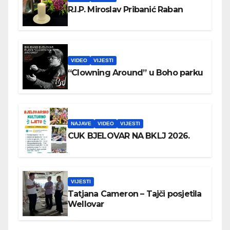
R.I.P. Miroslav Pribanić Raban
VIDEO
VIJESTI
“Clowning Around” u Boho parku
NAJAVE
VIDEO
VIJESTI
CUK BJELOVAR NA BKLJ 2026.
VIJESTI
Tatjana Cameron – Tajči posjetila
Wellovar