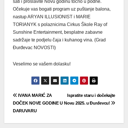
sati i proslavite Novu godinu točno u podne.
Očekuje vas bogati program uz puštanje balona,
nastup ARYAN ILLUSIONIST i MARIE
TORIANYK s polaznicima Cirkus Škole Ray of
Sunshine Entertainment, besplatne zabavne
sadržaje te podjelu čaja i kuhanog vina. (Grad
Đurđevac NOVOSTI)
Veselimo se vašem dolasku!
Navigacija
IVANA MARIĆ ZA
Ispratite staru i dočekajte
DOČEK NOVE GODINE U
Novu 2025. u Đurđevcu!
objava
DARUVARU