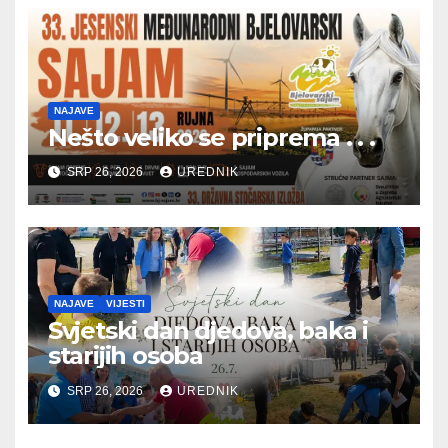
NAJAVE
Nešto veliko se priprema . . .
SRP 26, 2026
UREDNIK
NAJAVE
VIJESTI
Svjetski dan djedova, baka i
starijih osoba
SRP 26, 2026
UREDNIK