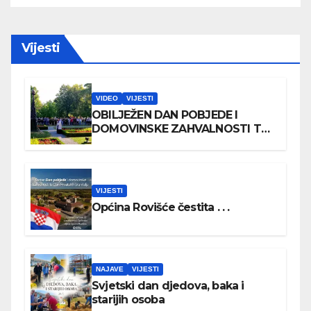
Vijesti
VIDEO
VIJESTI
OBILJEŽEN DAN POBJEDE I
DOMOVINSKE ZAHVALNOSTI TE
DAN HRVATSKIH BRANITELJA
VIJESTI
Općina Rovišće čestita . . .
NAJAVE
VIJESTI
Svjetski dan djedova, baka i
starijih osoba