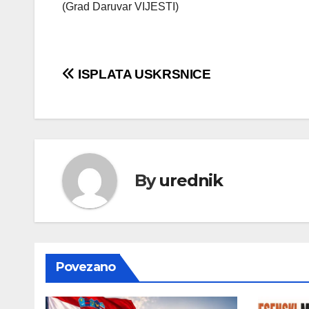
(Grad Daruvar VIJESTI)
Navigacija
ISPLATA USKRSNICE
objava
By
urednik
Povezano