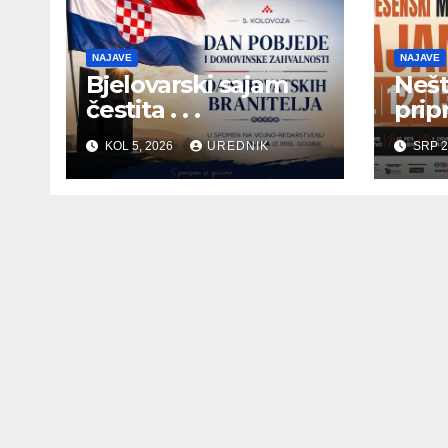
NAJAVE
NAJAVE
Bjelovarski sajam
Nešt
čestita . . .
pripr
KOL 5, 2026
UREDNIK
SRP 2