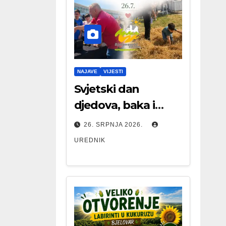
NAJAVE
VIJESTI
Svjetski dan
djedova, baka i
starijih osoba
26. SRPNJA 2026.
UREDNIK