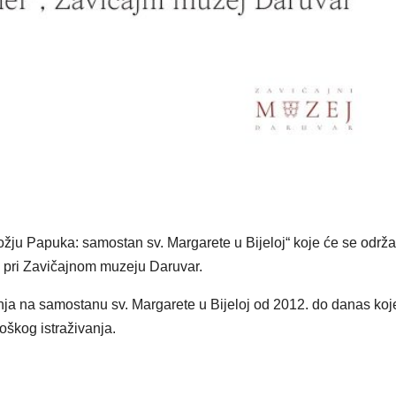
ju Papuka: samostan sv. Margarete u Bijeloj“ koje će se održat
r“ pri Zavičajnom muzeju Daruvar.
anja na samostanu sv. Margarete u Bijeloj od 2012. do danas koj
loškog istraživanja.