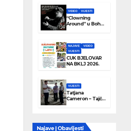
VIDEO
VIJESTI
“Clowning
Around” u Boho
parku
NAJAVE
VIDEO
VIJESTI
CUK BJELOVAR
NA BKLJ 2026.
VIJESTI
Tatjana
Cameron – Tajči
posjetila
Wellovar
Najave | Obavijesti