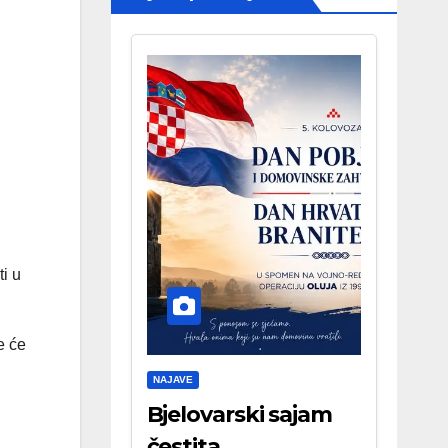
i u
e će
NAJAVE
Bjelovarski sajam
čestita . . .