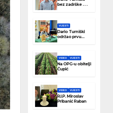
bez zadrške . . .
VIJESTI
Dario Turniški
održao prvu
konferenciju za
medije
VIDEO
VIJESTI
Na OPG-u obitelji
Čupić
VIDEO
VIJESTI
R.I.P. Miroslav
Pribanić Raban