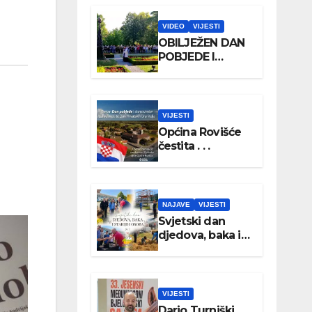
VIDEO
VIJESTI
OBILJEŽEN DAN
POBJEDE I
DOMOVINSKE
ZAHVALNOSTI
TE DAN
HRVATSKIH
VIJESTI
BRANITELJA
Općina Rovišće
čestita . . .
NAJAVE
VIJESTI
Svjetski dan
djedova, baka i
starijih osoba
VIJESTI
Dario Turniški