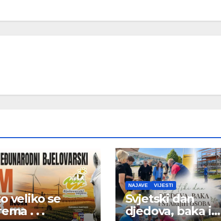
NAJAVE
VIJESTI
o veliko se
Svjetski dan
ema . . .
djedova, baka i