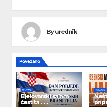
By
urednik
Povezano
NAJAVE
NAJAVE
Bjelovarski sajam
Nešt
čestita . . .
pripr