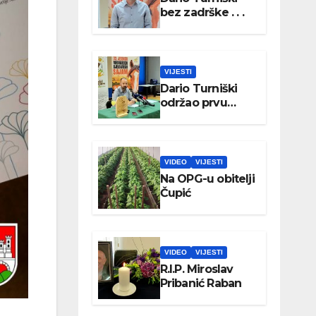
bez zadrške . . .
VIJESTI
Dario Turniški
održao prvu
konferenciju za
medije
VIDEO
VIJESTI
Na OPG-u obitelji
Čupić
VIDEO
VIJESTI
R.I.P. Miroslav
Pribanić Raban