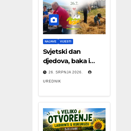
NAJAVE
VIJESTI
Svjetski dan
djedova, baka i
starijih osoba
26. SRPNJA 2026.
UREDNIK