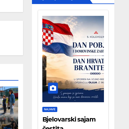
NAJAVE
Bjelovarski sajam
čestita . . .