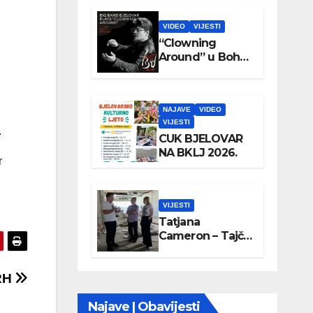
VIDEO
VIJESTI
“Clowning
Around” u Boho
parku
NAJAVE
VIDEO
VIJESTI
.
CUK BJELOVAR
NA BKLJ 2026.
r
VIJESTI
Tatjana
Cameron – Tajči
posjetila
Wellovar
 RH
Najave | Obavijesti