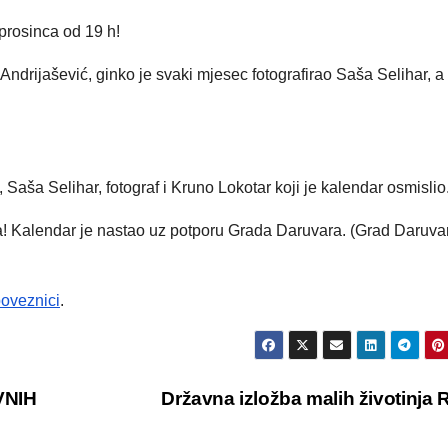
 prosinca od 19 h!
ndrijašević, ginko je svaki mjesec fotografirao Saša Selihar, a
ša Selihar, fotograf i Kruno Lokotar koji je kalendar osmislio
a! Kalendar je nastao uz potporu Grada Daruvara. (Grad Daruva
oveznici
.
VNIH
Državna izložba malih životinja