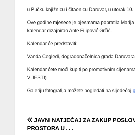
u Pučku knjižnicu i čitaonicu Daruvar, u utorak 10.
Ove godine mjesece je pjesmama popratila Marija A
kalendar dizajnirao Ante Filipović Grčić.
Kalendar će predstaviti:
Vanda Cegledi, dogradonačelnica grada Daruvara, Sa
Kalendar ćete moći kupiti po promotivnim cijenam
VIJESTI)
Galeriju fotografija možete pogledati na sljedećoj
p
Navigacija
JAVNI NATJEČAJ ZA ZAKUP POSLO
PROSTORA U . . .
objava