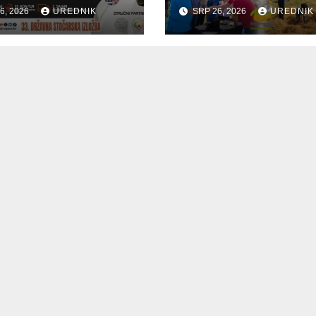
starijih osoba
6, 2026
UREDNIK
SRP 26, 2026
UREDNIK