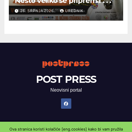
Nešto veliko se priprema . . .
26. SRPNJA 2026.
UREDNIK
POST PRESS
Neovisni portal
Ova stranica koristi kolačiće [eng.cookies] kako bi vam pružila
Proudly powered by WordPress
|
Theme: Newsup by
Themeansar
.