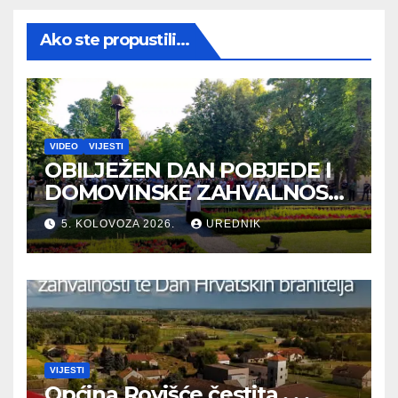
Ako ste propustili...
VIDEO
VIJESTI
OBILJEŽEN DAN POBJEDE I
DOMOVINSKE ZAHVALNOSTI
TE DAN HRVATSKIH
5. KOLOVOZA 2026.
UREDNIK
BRANITELJA
VIJESTI
Općina Rovišće čestita . . .