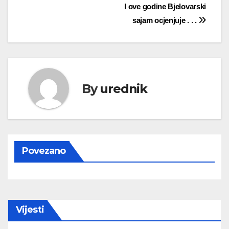
Navigacija
I ove godine Bjelovarski
sajam ocjenjuje . . .
objava
By
urednik
Povezano
Vijesti