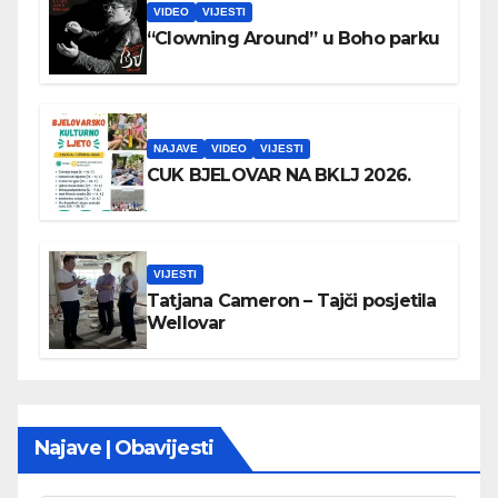
VIDEO
VIJESTI
“Clowning Around” u Boho parku
NAJAVE
VIDEO
VIJESTI
CUK BJELOVAR NA BKLJ 2026.
VIJESTI
Tatjana Cameron – Tajči posjetila
Wellovar
Najave | Obavijesti