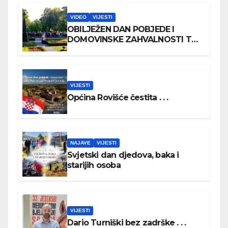
VIDEO
VIJESTI
OBILJEŽEN DAN POBJEDE I
DOMOVINSKE ZAHVALNOSTI TE
DAN HRVATSKIH BRANITELJA
VIJESTI
Općina Rovišće čestita . . .
NAJAVE
VIJESTI
Svjetski dan djedova, baka i
starijih osoba
VIJESTI
Dario Turniški bez zadrške . . .