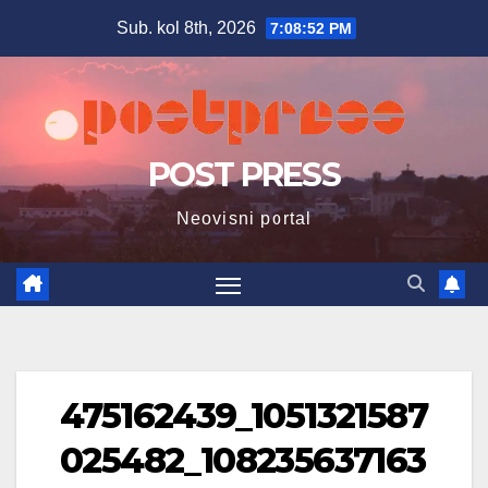
Skip
Sub. kol 8th, 2026
7:08:53 PM
to
content
POST PRESS
Neovisni portal
475162439_1051321587
025482_108235637163