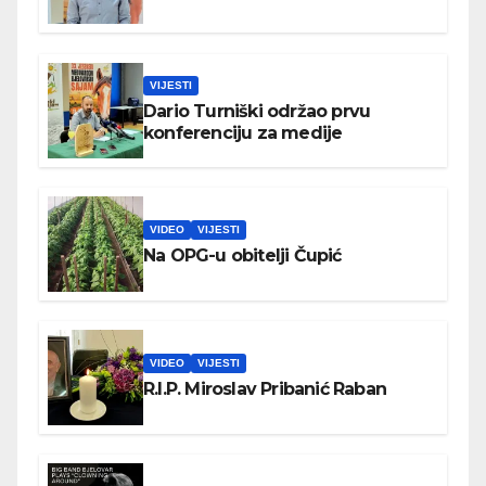
VIJESTI
Dario Turniški održao prvu
konferenciju za medije
VIDEO
VIJESTI
Na OPG-u obitelji Čupić
VIDEO
VIJESTI
R.I.P. Miroslav Pribanić Raban