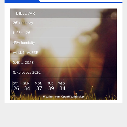
BJELOVAR
°
26
clear sky
H 26 • L 26
45% humidity
wind: 1m/s ESE
5:43 → 20:13
8. kolovoza 2026.
SAT
SUN
MON
TUE
WED
26
34
37
39
34
Weather from OpenWeatherMap