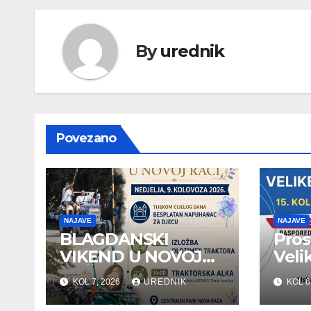
By
urednik
Povezano
NAJAVE
NAJAVE
BLAGDANSKI
Pros
VIKEND U NOVOJ
Veli
RAČI
KOL 7, 2026
UREDNIK
KOL 6