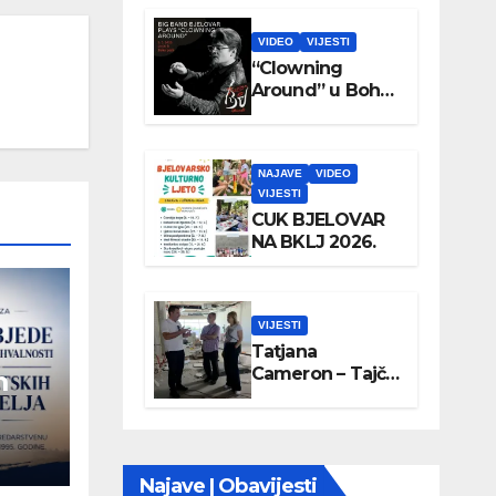
VIDEO
VIJESTI
“Clowning
Around” u Boho
parku
NAJAVE
VIDEO
VIJESTI
CUK BJELOVAR
NA BKLJ 2026.
VIJESTI
Tatjana
Cameron – Tajči
m
posjetila
Wellovar
Najave | Obavijesti