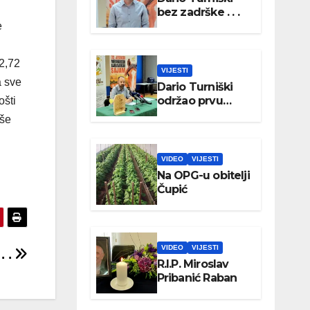
bez zadrške . . .
e
32,72
VIJESTI
a sve
Dario Turniški
održao prvu
ošti
konferenciju za
aše
medije
VIDEO
VIJESTI
Na OPG-u obitelji
Čupić
VIDEO
VIJESTI
. .
R.I.P. Miroslav
Pribanić Raban