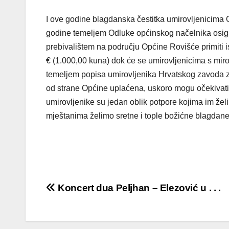
I ove godine blagdanska čestitka umirovljenicima 
godine temeljem Odluke općinskog načelnika osigura
prebivalištem na području Općine Rovišće primiti 
€ (1.000,00 kuna) dok će se umirovljenicima s miro
temeljem popisa umirovljenika Hrvatskog zavoda z
od strane Općine uplaćena, uskoro mogu očekivati
umirovljenike su jedan oblik potpore kojima im žel
mještanima želimo sretne i tople božićne blagdane
Navigacija
Koncert dua Peljhan – Elezović u . . .
objava