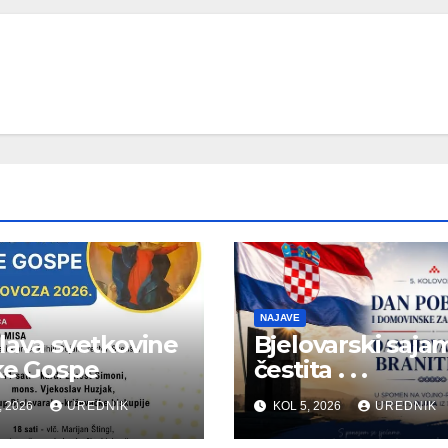
NAJAVE
lava svetkovine
Bjelovarski saja
ke Gospe
čestita . . .
, 2026
UREDNIK
KOL 5, 2026
UREDNIK