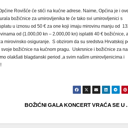
Općine Rovišće će stići na kućne adrese. Naime, Općina je i ov
la božićnice za umirovljenika te će tako svi umirovljenici s
isplatu u iznosu od 50 € za one koji imaju mirovinu manju od 1
vinama od (1.000,00 kn – 2.000,00 kn) isplatiti 40 € božićnice, 
a mirovinsko osiguranje. S obzirom da su sredstva Hrvatskoj p
 svoje božićnice na kućnom pragu. Uskrsnice i božićnice za n
imo olakšati blagdanski period ,a svim našim umirovljenicima i
!
BOŽIĆNI GALA KONCERT VRAĆA SE U . 