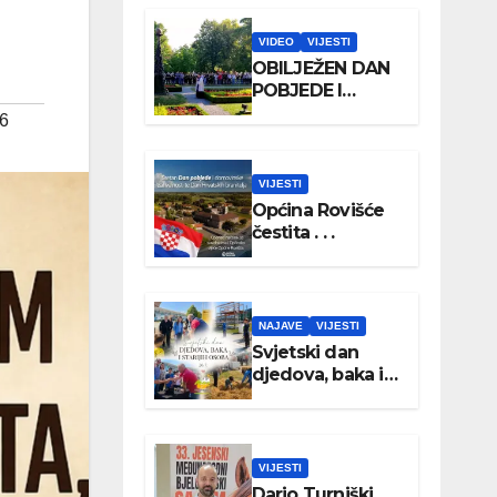
VIDEO
VIJESTI
OBILJEŽEN DAN
POBJEDE I
DOMOVINSKE
26
ZAHVALNOSTI
TE DAN
HRVATSKIH
VIJESTI
BRANITELJA
Općina Rovišće
čestita . . .
NAJAVE
VIJESTI
Svjetski dan
djedova, baka i
starijih osoba
VIJESTI
Dario Turniški