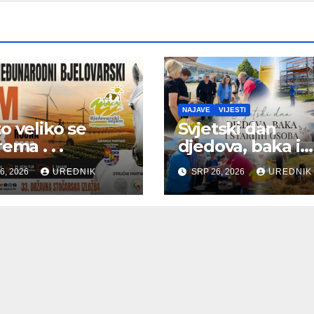
NAJAVE
VIJESTI
o veliko se
Svjetski dan
ema . . .
djedova, baka i
starijih osoba
6, 2026
UREDNIK
SRP 26, 2026
UREDNIK