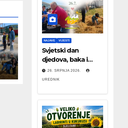
NAJAVE
VIJESTI
Svjetski dan
djedova, baka i
starijih osoba
26. SRPNJA 2026.
UREDNIK