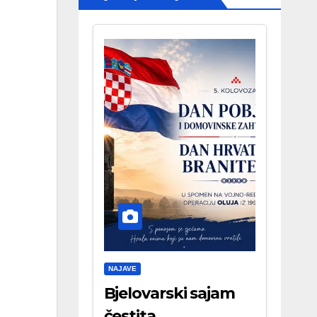
NAJAVE
Bjelovarski sajam
čestita . . .