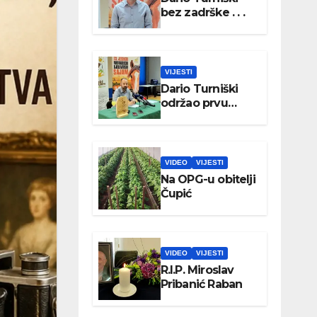
bez zadrške . . .
VIJESTI
Dario Turniški
održao prvu
konferenciju za
medije
VIDEO
VIJESTI
Na OPG-u obitelji
Čupić
VIDEO
VIJESTI
R.I.P. Miroslav
Pribanić Raban