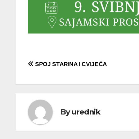
Navigacija
SPOJ STARINA I CVIJEĆA
objava
By
urednik