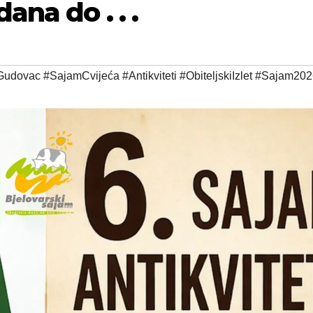
ana do . . .
udovac #SajamCvijeća #Antikviteti #ObiteljskiIzlet #Sajam20