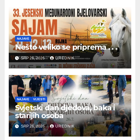
NAJAVE
Nešto veliko se priprema . . .
SRP 26, 2026
UREDNIK
NAJAVE
VIJESTI
Svjetski dan djedova, baka i
starijih osoba
SRP 26, 2026
UREDNIK