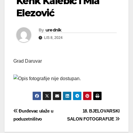
Kenk Kalebić i Mia
Elezović
By
urednik
LIS 8, 2024
Grad Daruvar
Navigacija
Đurđevac ulaže u
18. BJELOVARSKI
poduzetništvo
SALON FOTOGRAFIJE
objava