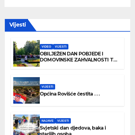
Vijesti
VIDEO
VIJESTI
OBILJEŽEN DAN POBJEDE I
DOMOVINSKE ZAHVALNOSTI TE
DAN HRVATSKIH BRANITELJA
VIJESTI
Općina Rovišće čestita . . .
NAJAVE
VIJESTI
Svjetski dan djedova, baka i
starijih osoba