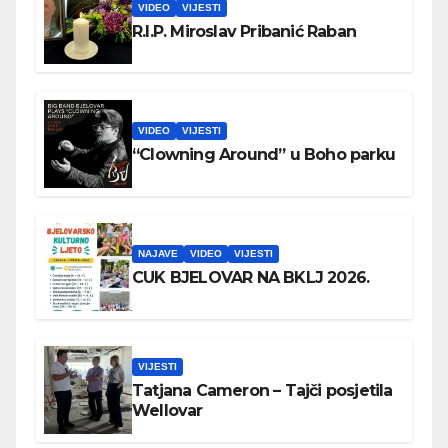
VIDEO
VIJESTI
R.I.P. Miroslav Pribanić Raban
VIDEO
VIJESTI
“Clowning Around” u Boho parku
NAJAVE
VIDEO
VIJESTI
CUK BJELOVAR NA BKLJ 2026.
VIJESTI
Tatjana Cameron – Tajči posjetila
Wellovar