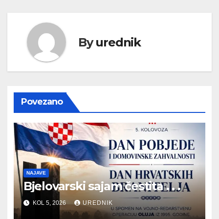
By
urednik
Povezano
NAJAVE
Bjelovarski sajam čestita . . .
KOL 5, 2026
UREDNIK