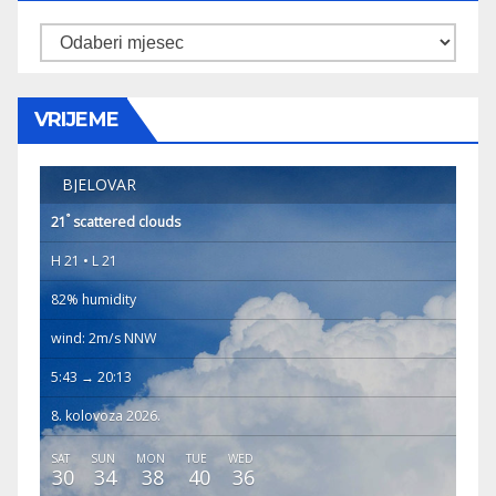
Arhiva
VRIJEME
BJELOVAR
°
21
scattered clouds
H 21 • L 21
82% humidity
wind: 2m/s NNW
5:43 → 20:13
8. kolovoza 2026.
SAT
SUN
MON
TUE
WED
30
34
38
40
36