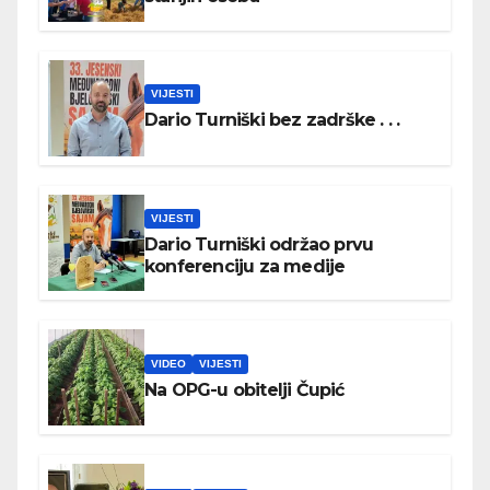
VIJESTI
Dario Turniški bez zadrške . . .
VIJESTI
Dario Turniški održao prvu
konferenciju za medije
VIDEO
VIJESTI
Na OPG-u obitelji Čupić