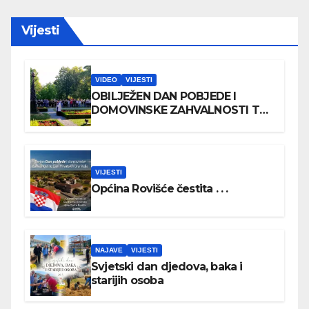
Vijesti
VIDEO
VIJESTI
OBILJEŽEN DAN POBJEDE I
DOMOVINSKE ZAHVALNOSTI TE
DAN HRVATSKIH BRANITELJA
VIJESTI
Općina Rovišće čestita . . .
NAJAVE
VIJESTI
Svjetski dan djedova, baka i
starijih osoba