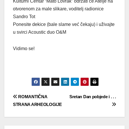
Kulturni Centar “Mato Lovrak” održati će Atelje na
otvorenom za male slikare, voditelj radionice
Sandro Tot
Ponesite dekice (bale slame već čekaju) i uživajte
u svirci Acoustic duo O&M
Vidimo se!
Navigacija
ROMANTIČNA
Sretan Dan pobjede i . . .
STRANA ARHEOLOGIJE
objava