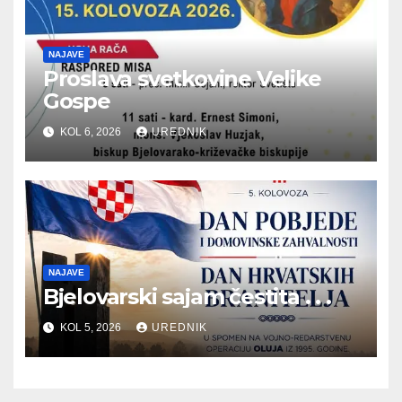
NAJAVE
Proslava svetkovine Velike
Gospe
KOL 6, 2026
UREDNIK
NAJAVE
Bjelovarski sajam čestita . . .
KOL 5, 2026
UREDNIK