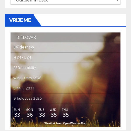
VRIJEME
BJELOVAR
°
34
clear sky
H 34 • L 34
25% humidity
wind: 1m/s SSW
5:44 → 20:11
9. kolovoza 2026.
SUN
MON
TUE
WED
THU
33
36
38
35
35
Weather from OpenWeatherMap