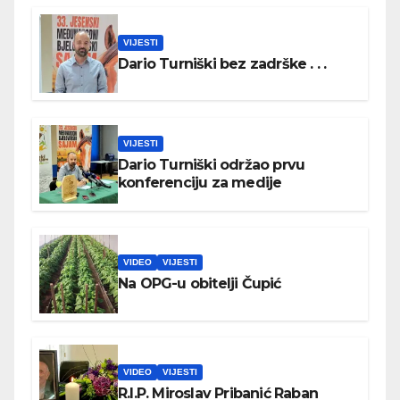
VIJESTI
Dario Turniški bez zadrške . . .
VIJESTI
Dario Turniški održao prvu
konferenciju za medije
VIDEO
VIJESTI
Na OPG-u obitelji Čupić
VIDEO
VIJESTI
R.I.P. Miroslav Pribanić Raban