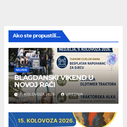
Ako ste propustili...
NAJAVE
BLAGDANSKI VIKEND U
NOVOJ RAČI
7. KOLOVOZA 2026.
UREDNIK