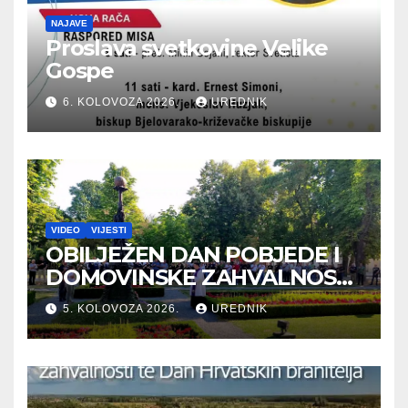
NAJAVE
Proslava svetkovine Velike
Gospe
6. KOLOVOZA 2026.
UREDNIK
VIDEO
VIJESTI
OBILJEŽEN DAN POBJEDE I
DOMOVINSKE ZAHVALNOSTI
TE DAN HRVATSKIH
5. KOLOVOZA 2026.
UREDNIK
BRANITELJA