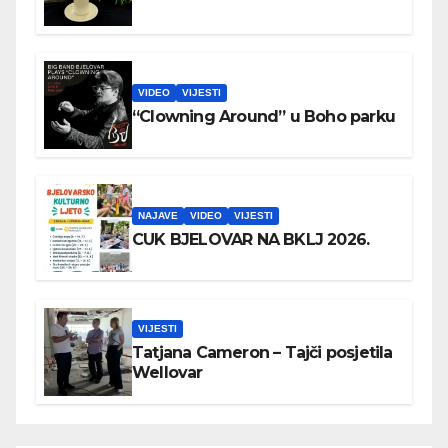
VIDEO
VIJESTI
“Clowning Around” u Boho parku
NAJAVE
VIDEO
VIJESTI
CUK BJELOVAR NA BKLJ 2026.
VIJESTI
Tatjana Cameron – Tajči posjetila
Wellovar