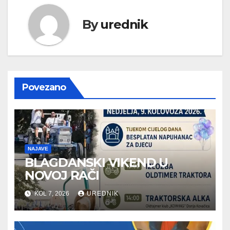
By
urednik
Povezano
NAJAVE
BLAGDANSKI VIKEND U
NOVOJ RAČI
KOL 7, 2026
UREDNIK