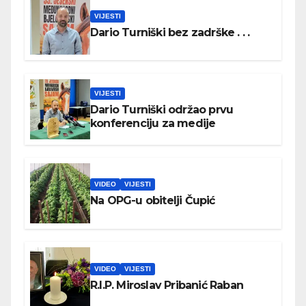
VIJESTI
Dario Turniški bez zadrške . . .
VIJESTI
Dario Turniški održao prvu
konferenciju za medije
VIDEO
VIJESTI
Na OPG-u obitelji Čupić
VIDEO
VIJESTI
R.I.P. Miroslav Pribanić Raban