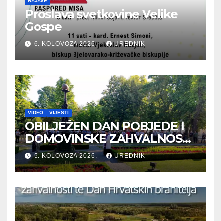
NAJAVE
Proslava svetkovine Velike
Gospe
6. KOLOVOZA 2026.
UREDNIK
VIDEO
VIJESTI
OBILJEŽEN DAN POBJEDE I
DOMOVINSKE ZAHVALNOSTI
TE DAN HRVATSKIH
5. KOLOVOZA 2026.
UREDNIK
BRANITELJA