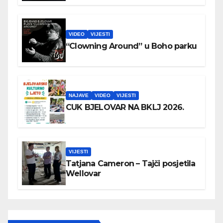
VIDEO
VIJESTI
“Clowning Around” u Boho parku
NAJAVE
VIDEO
VIJESTI
CUK BJELOVAR NA BKLJ 2026.
VIJESTI
Tatjana Cameron – Tajči posjetila
Wellovar