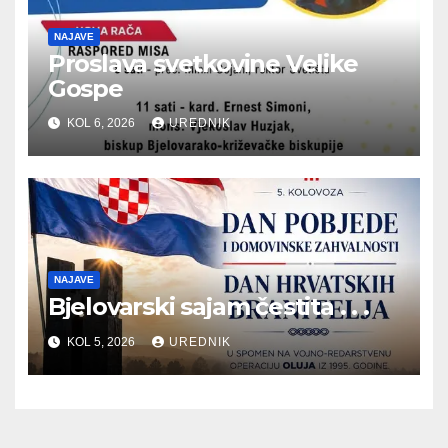
NAJAVE
Proslava svetkovine Velike
Gospe
KOL 6, 2026
UREDNIK
NAJAVE
Bjelovarski sajam čestita . . .
KOL 5, 2026
UREDNIK