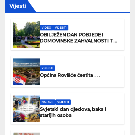
Vijesti
VIDEO
VIJESTI
OBILJEŽEN DAN POBJEDE I
DOMOVINSKE ZAHVALNOSTI TE
DAN HRVATSKIH BRANITELJA
VIJESTI
Općina Rovišće čestita . . .
NAJAVE
VIJESTI
Svjetski dan djedova, baka i
starijih osoba