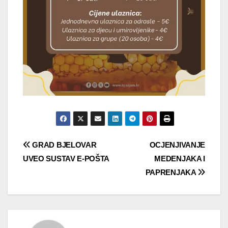
Navigacija
GRAD BJELOVAR
OCJENJIVANJE
UVEO SUSTAV E-POŠTA
MEDENJAKA I
objava
PAPRENJAKA