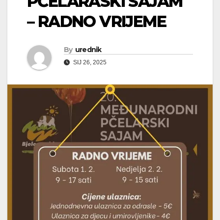
PČELARASKI SAJAM
– RADNO VRIJEME
By
urednik
SIJ 26, 2025