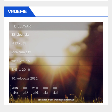
VRIJEME
BJELOVAR
°
33
clear sky
H 33 • L 33
29% humidity
wind: 2m/s S
5:45 → 20:10
10. kolovoza 2026.
MON
TUE
WED
THU
FRI
36
37
34
33
33
Weather from OpenWeatherMap