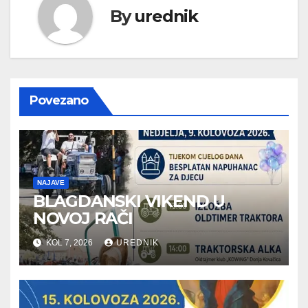
By
urednik
Povezano
NAJAVE
BLAGDANSKI VIKEND U
NOVOJ RAČI
KOL 7, 2026
UREDNIK