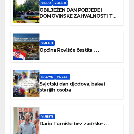
VIDEO
VIJESTI
OBILJEŽEN DAN POBJEDE I
DOMOVINSKE ZAHVALNOSTI TE
DAN HRVATSKIH BRANITELJA
VIJESTI
Općina Rovišće čestita . . .
NAJAVE
VIJESTI
Svjetski dan djedova, baka i
starijih osoba
VIJESTI
Dario Turniški bez zadrške . . .