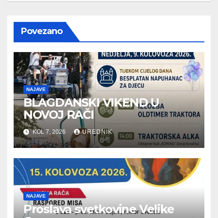
Povezano
NAJAVE
BLAGDANSKI VIKEND U
NOVOJ RAČI
KOL 7, 2026
UREDNIK
NAJAVE
Proslava svetkovine Velike