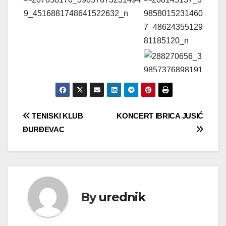
Navigacija
TENISKI KLUB
KONCERT IBRICA JUSIĆ
ĐURĐEVAC
objava
By
urednik