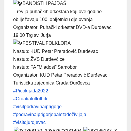
BANDISTI I PAJDAŠI
– revija puhačkih orkestara koji ove godine
obilježavaju 100. obljetnicu djelovanja
Organizator: Puhački orkestar DVD-a Đurđevac
19:00 Trg sv. Jurja
FESTIVAL FOLKLORA
Nastup: KUD Petar Preradović Đurđevac
Nastup: ŽVS Đurđevčice
Nastup: FA ”Mladost” Samobor
Organizator: KUD Petar Preradović Đurđevac i
Turistička zajednica Grada Đurđevca
#Picokijada2022
#CroatiafullofLife
#visitpodravinaiprigorje
#podravinaiprigorjepaletadoživljaja
#visitdjurdjevac