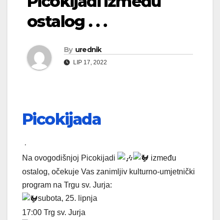
Picokijadi između
ostalog . . .
By
urednik
LIP 17, 2022
Picokijada
·
Na ovogodišnjoj Picokijadi
između
ostalog, očekuje Vas zanimljiv kulturno-umjetnički
program na Trgu sv. Jurja:
subota, 25. lipnja
17:00 Trg sv. Jurja