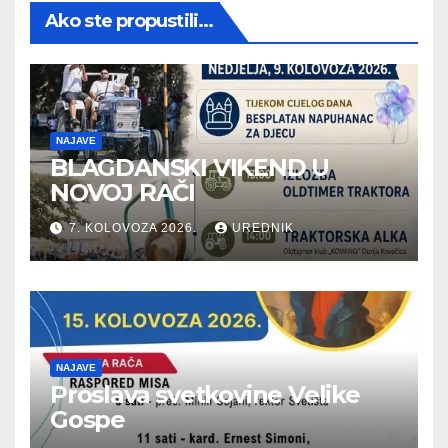
Ako ste propustili...
NAJAVE
BLAGDANSKI VIKEND U
NOVOJ RAČI
7. KOLOVOZA 2026.
UREDNIK
NAJAVE
Proslava svetkovine Velike
Gospe