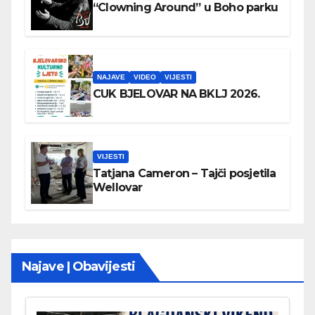
“Clowning Around” u Boho parku
NAJAVE
VIDEO
VIJESTI
CUK BJELOVAR NA BKLJ 2026.
VIJESTI
Tatjana Cameron – Tajči posjetila
Wellovar
Najave | Obavijesti