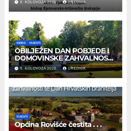
6. KOLOVOZA 2026.
UREDNIK
VIDEO
VIJESTI
OBILJEŽEN DAN POBJEDE I
DOMOVINSKE ZAHVALNOSTI
TE DAN HRVATSKIH
5. KOLOVOZA 2026.
UREDNIK
BRANITELJA
VIJESTI
Općina Rovišće čestita . . .