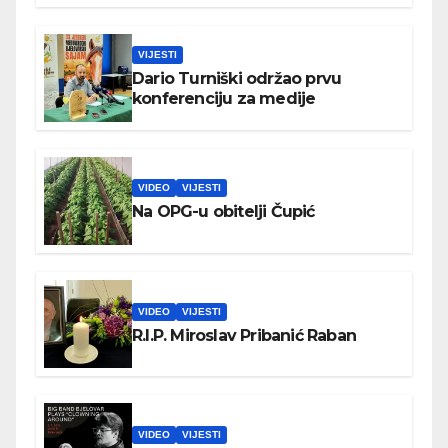
VIJESTI
Dario Turniški održao prvu
konferenciju za medije
VIDEO
VIJESTI
Na OPG-u obitelji Čupić
VIDEO
VIJESTI
R.I.P. Miroslav Pribanić Raban
VIDEO
VIJESTI