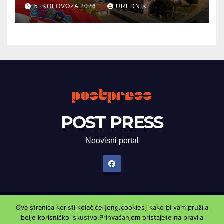
5. KOLOVOZA 2026.
UREDNIK
POST PRESS
Neovisni portal
Ova stranica koristi kolačiće [eng.cookies] kako bi vam pružila
Proudly powered by WordPress
|
Theme: Newsup by
Themeansar
.
bolje korisničko iskustvo.Prihvaćanjem pristajete na pravila