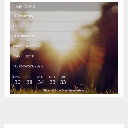
BJELOVAR
°
20
clear sky
H 20 • L 20
70% humidity
wind: 1m/s WSW
5:45 → 20:10
10. kolovoza 2026.
MON
TUE
WED
THU
FRI
36
38
34
33
33
Weather from OpenWeatherMap