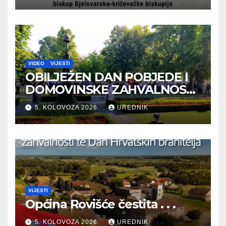
VIDEO
VIJESTI
OBILJEŽEN DAN POBJEDE I
DOMOVINSKE ZAHVALNOSTI
TE DAN HRVATSKIH
5. KOLOVOZA 2026.
UREDNIK
BRANITELJA
VIJESTI
Općina Rovišće čestita . . .
5. KOLOVOZA 2026.
UREDNIK