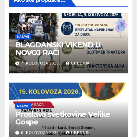
NAJAVE
BLAGDANSKI VIKEND U
NOVOJ RAČI
7. KOLOVOZA 2026.
UREDNIK
NAJAVE
Proslava svetkovine Velike
Gospe
6. KOLOVOZA 2026.
UREDNIK