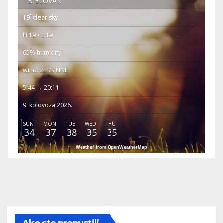
BJELOVAR
°
19
clear sky
H 19 • L 19
65% humidity
wind: 2m/s NNE
5:44 → 20:11
9. kolovoza 2026.
SUN
MON
TUE
WED
THU
34
37
38
35
35
Weather from OpenWeatherMap
Ako ste propustili...