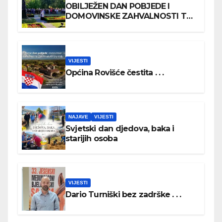
OBILJEŽEN DAN POBJEDE I
DOMOVINSKE ZAHVALNOSTI TE
DAN HRVATSKIH BRANITELJA
VIJESTI
Općina Rovišće čestita . . .
NAJAVE
VIJESTI
Svjetski dan djedova, baka i
starijih osoba
VIJESTI
Dario Turniški bez zadrške . . .