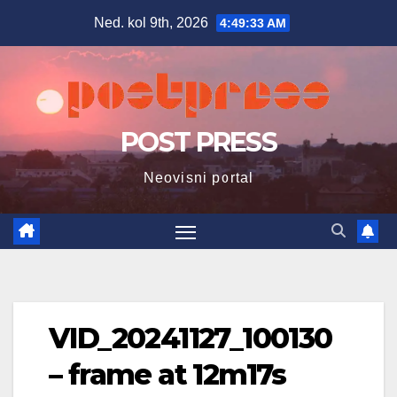
Skip
Ned. kol 9th, 2026
4:49:34 AM
to
content
POST PRESS
Neovisni portal
VID_20241127_100130
– frame at 12m17s