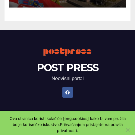
POST PRESS
Neovisni portal
Ova stranica koristi kolačiće [eng.cookies] kako bi vam pružila
Proudly powered by WordPress
|
Theme: Newsup by
Themeansar
.
bolje korisničko iskustvo.Prihvaćanjem pristajete na pravila
privatnosti.