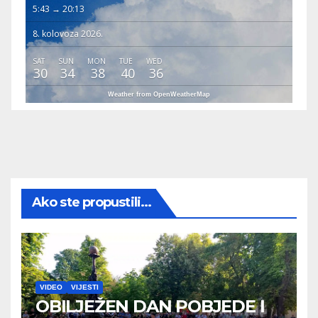
5:43 → 20:13
8. kolovoza 2026.
SAT
SUN
MON
TUE
WED
30
34
38
40
36
Weather from OpenWeatherMap
Ako ste propustili...
VIDEO
VIJESTI
OBILJEŽEN DAN POBJEDE I