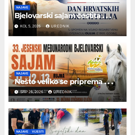
NAJAVE
Bjelovarski sajam čestita . . .
KOL 5, 2026
UREDNIK
NAJAVE
Nešto veliko se priprema . . .
SRP 26, 2026
UREDNIK
NAJAVE
VIJESTI