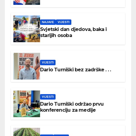
NAJAVE
VIJESTI
Svjetski dan djedova, baka i
starijih osoba
VIJESTI
Dario Turniški bez zadrške . . .
VIJESTI
Dario Turniški održao prvu
konferenciju za medije