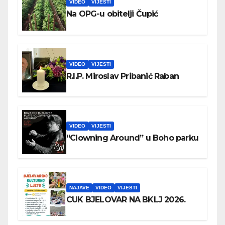
VIDEO
VIJESTI
Na OPG-u obitelji Čupić
VIDEO
VIJESTI
R.I.P. Miroslav Pribanić Raban
VIDEO
VIJESTI
“Clowning Around” u Boho parku
NAJAVE
VIDEO
VIJESTI
CUK BJELOVAR NA BKLJ 2026.