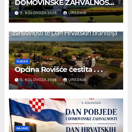
DOMOVINSKE ZAHVALNOSTI
TE DAN HRVATSKIH
5. KOLOVOZA 2026.
UREDNIK
BRANITELJA
VIJESTI
Općina Rovišće čestita . . .
5. KOLOVOZA 2026.
UREDNIK
NAJAVE