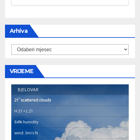
Arhiva
Arhiva
VRIJEME
BJELOVAR
°
21
scattered clouds
H 21 • L 21
84% humidity
wind: 3m/s N