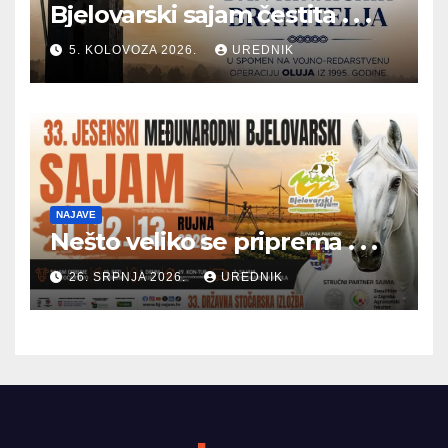
Bjelovarski sajam čestita . . .
5. KOLOVOZA 2026.
UREDNIK
NAJAVE
Nešto veliko se priprema . . .
26. SRPNJA 2026.
UREDNIK