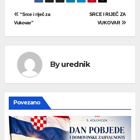
Navigacija
“Srce i riječ za
SRCE I RIJEČ ZA
Vukovar”
VUKOVAR
objava
By
urednik
Povezano