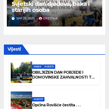
Svjetski dan djedova, baka i
starijih osoba
SRP 26, 2026
UREDNIK
Vijesti
VIDEO
VIJESTI
OBILJEŽEN DAN POBJEDE I
DOMOVINSKE ZAHVALNOSTI TE
DAN HRVATSKIH BRANITELJA
VIJESTI
Općina Rovišće čestita . . .