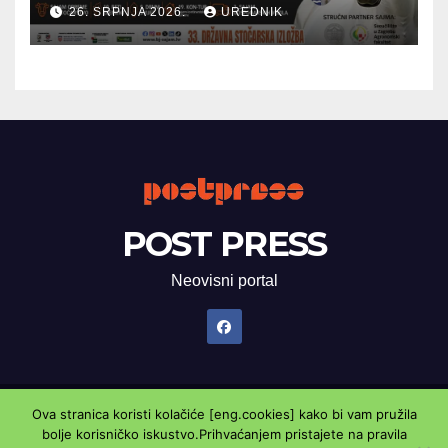
26. SRPNJA 2026.
UREDNIK
POST PRESS
Neovisni portal
Ova stranica koristi kolačiće [eng.cookies] kako bi vam pružila
Proudly powered by WordPress
|
Theme: Newsup by
Themeansar
.
bolje korisničko iskustvo.Prihvaćanjem pristajete na pravila