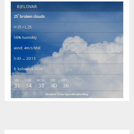
BJELOVAR
°
25
broken clouds
H 25 • L 25
58% humidity
wind: 4m/s NNE
5:43 → 20:13
8. kolovoza 2026.
SAT
SUN
MON
TUE
WED
31
34
38
40
36
Weather from OpenWeatherMap