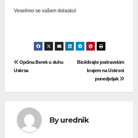
Veselimo se vašem dolasku!
Navigacija
Općina Berek u duhu
Biciklirajte podravskim
Uskrsa
krajem na Uskrsni
objava
ponedjeljak
By
urednik