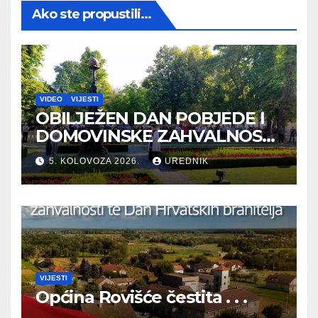
Ako ste propustili...
VIDEO
VIJESTI
OBILJEŽEN DAN POBJEDE I
DOMOVINSKE ZAHVALNOSTI
TE DAN HRVATSKIH
5. KOLOVOZA 2026.
UREDNIK
BRANITELJA
VIJESTI
Općina Rovišće čestita . . .