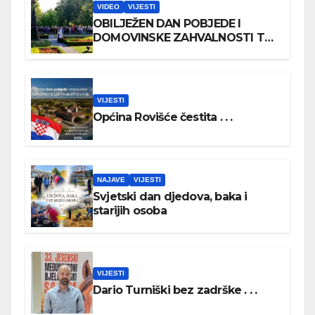
VIDEO
VIJESTI
OBILJEŽEN DAN POBJEDE I
DOMOVINSKE ZAHVALNOSTI TE
DAN HRVATSKIH BRANITELJA
VIJESTI
Općina Rovišće čestita . . .
NAJAVE
VIJESTI
Svjetski dan djedova, baka i
starijih osoba
VIJESTI
Dario Turniški bez zadrške . . .