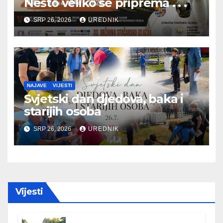
Nešto veliko se priprema . . .
SRP 26, 2026
UREDNIK
NAJAVE
VIJESTI
Svjetski dan djedova, baka i
starijih osoba
SRP 26, 2026
UREDNIK
Vijesti