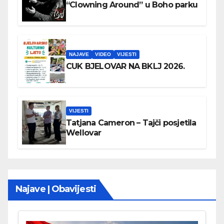
“Clowning Around” u Boho parku
NAJAVE
VIDEO
VIJESTI
CUK BJELOVAR NA BKLJ 2026.
VIJESTI
Tatjana Cameron – Tajči posjetila
Wellovar
Najave | Obavijesti