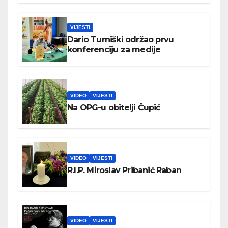
VIJESTI
Dario Turniški održao prvu
konferenciju za medije
VIDEO
VIJESTI
Na OPG-u obitelji Čupić
VIDEO
VIJESTI
R.I.P. Miroslav Pribanić Raban
VIDEO
VIJESTI