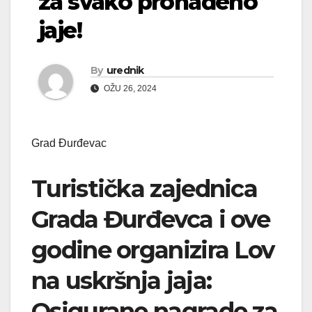
za svako pronađeno
jaje!
By
urednik
OŽU 26, 2024
Grad Đurđevac
Turistička zajednica
Grada Đurđevca i ove
godine organizira Lov
na uskršnja jaja:
Osigurane nagrade za