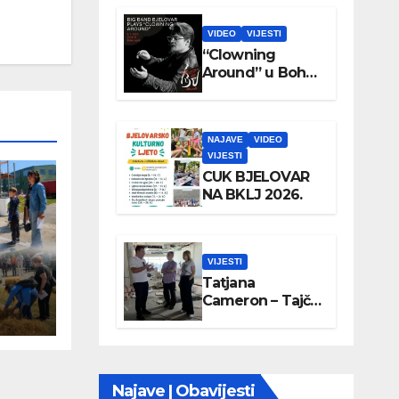
VIDEO
VIJESTI
“Clowning
Around” u Boho
parku
NAJAVE
VIDEO
VIJESTI
CUK BJELOVAR
NA BKLJ 2026.
VIJESTI
Tatjana
Cameron – Tajči
posjetila
Wellovar
Najave | Obavijesti