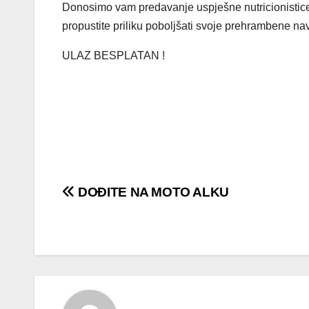
Donosimo vam predavanje uspješne nutricionistice
propustite priliku poboljšati svoje prehrambene navi
ULAZ BESPLATAN !
Navigacija
DOĐITE NA MOTO ALKU
objava