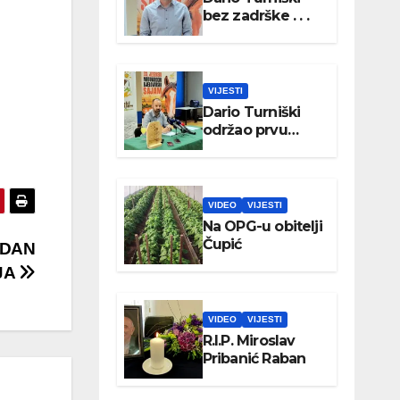
bez zadrške . . .
VIJESTI
Dario Turniški
održao prvu
konferenciju za
medije
VIDEO
VIJESTI
Na OPG-u obitelji
Čupić
 DAN
JA
VIDEO
VIJESTI
R.I.P. Miroslav
Pribanić Raban