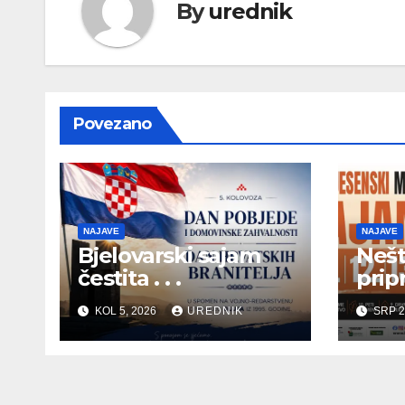
By
urednik
Povezano
NAJAVE
NAJAVE
Bjelovarski sajam
Nešt
čestita . . .
pripr
KOL 5, 2026
UREDNIK
SRP 2