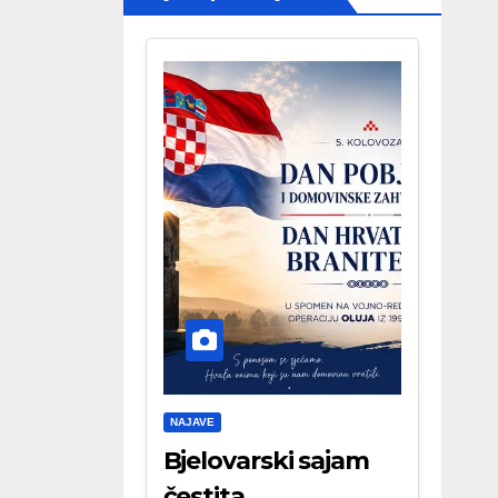
NAJAVE
Bjelovarski sajam
čestita . . .