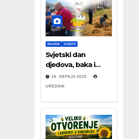
NAJAVE
VIJESTI
Svjetski dan
djedova, baka i
starijih osoba
26. SRPNJA 2026.
UREDNIK