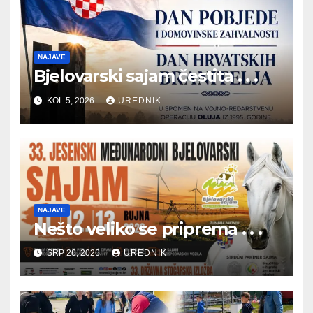
NAJAVE
Bjelovarski sajam čestita . . .
KOL 5, 2026
UREDNIK
NAJAVE
Nešto veliko se priprema . . .
SRP 26, 2026
UREDNIK