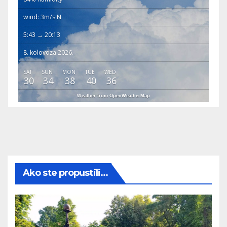
wind: 3m/s N
5:43 → 20:13
8. kolovoza 2026.
SAT
SUN
MON
TUE
WED
30
34
38
40
36
Weather from OpenWeatherMap
Ako ste propustili...