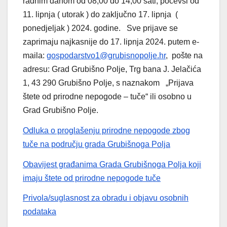
radnim danom od 08,00 do 14,00 sati, počevši od
11. lipnja ( utorak ) do zaključno 17. lipnja (
ponedjeljak ) 2024. godine. Sve prijave se
zaprimaju najkasnije do 17. lipnja 2024. putem e-
maila:
gospodarstvo1@grubisnopolje.hr
, pošte na
adresu: Grad Grubišno Polje, Trg bana J. Jelačića
1, 43 290 Grubišno Polje, s naznakom „Prijava
štete od prirodne nepogode – tuče“ ili osobno u
Grad Grubišno Polje.
Odluka o proglašenju prirodne nepogode zbog
tuče na području grada Grubišnoga Polja
Obavijest građanima Grada Grubišnoga Polja koji
imaju štete od prirodne nepogode tuče
Privola/suglasnost za obradu i objavu osobnih
podataka