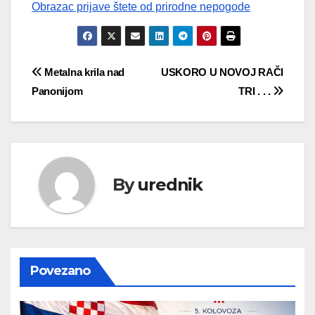
Obrazac prijave štete od prirodne nepogode
Navigacija
Metalna krila nad
USKORO U NOVOJ RAČI
Panonijom
TRI . . .
objava
By
urednik
Povezano