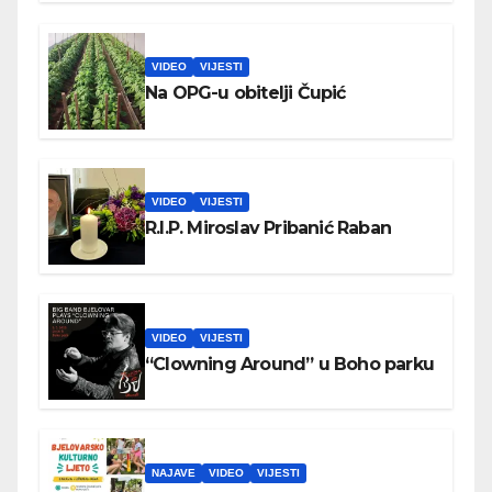
VIDEO
VIJESTI
Na OPG-u obitelji Čupić
VIDEO
VIJESTI
R.I.P. Miroslav Pribanić Raban
VIDEO
VIJESTI
“Clowning Around” u Boho parku
NAJAVE
VIDEO
VIJESTI