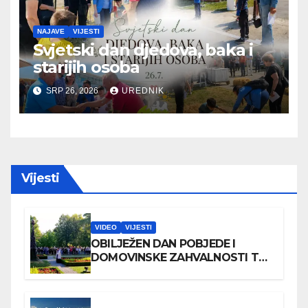
NAJAVE
VIJESTI
Svjetski dan djedova, baka i
starijih osoba
SRP 26, 2026
UREDNIK
Vijesti
VIDEO
VIJESTI
OBILJEŽEN DAN POBJEDE I
DOMOVINSKE ZAHVALNOSTI TE
DAN HRVATSKIH BRANITELJA