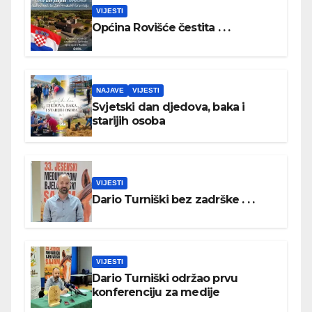
VIJESTI
Općina Rovišće čestita . . .
NAJAVE
VIJESTI
Svjetski dan djedova, baka i
starijih osoba
VIJESTI
Dario Turniški bez zadrške . . .
VIJESTI
Dario Turniški održao prvu
konferenciju za medije