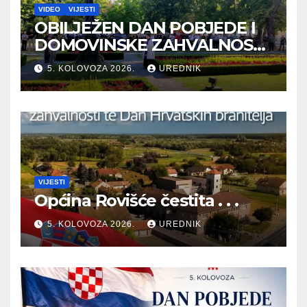
VIDEO
VIJESTI
OBILJEŽEN DAN POBJEDE I
DOMOVINSKE ZAHVALNOSTI
TE DAN HRVATSKIH
5. KOLOVOZA 2026.
UREDNIK
BRANITELJA
VIJESTI
Općina Rovišće čestita . . .
5. KOLOVOZA 2026.
UREDNIK