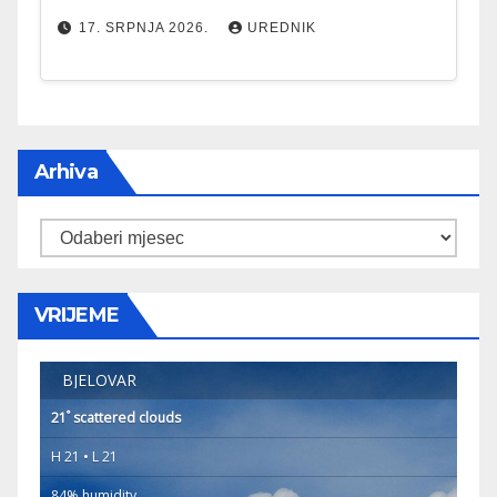
17. SRPNJA 2026.
UREDNIK
Arhiva
Arhiva
VRIJEME
BJELOVAR
°
21
scattered clouds
H 21 • L 21
84% humidity