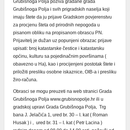
Grubišnoga Polja poziva građane grada
Grubišnoga Polja i svih prigradskih naselja koji
imaju štete da ju prijave Gradskom povjerenstvu
za procjenu šteta od prirodnih nepogoda u
pisanom obliku na propisanom obrascu PN.
Prijavitelj je dužan uz popunjeni obrazac prijave
upisati: broj katastarske čestice i katastarsku
općinu, kulturu sa pojedinačnim površinama (
obavezno u Ha), kao i procijenjeni postotak štete i
priložiti presliku osobne iskaznice, OIB-a i presliku
žiro-računa.
Obrasci se mogu preuzeti na web stranici Grada
Grubišnoga Polja www.grubisnopolje.hr ili u
gradskoj upravi Grada Grubišnoga Polja, Trg
bana J. Jelačića 1, ured br. 30 – I. kat ( Roman
Husak ) i , ured br. 31 – I. kat ( Petr Lacina )