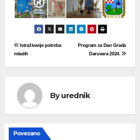
Navigacija
Istraživanje potreba
Program za Dan Grada
mladih
Daruvara 2024.
objava
By
urednik
Povezano