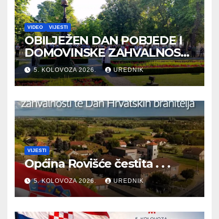
VIDEO
VIJESTI
OBILJEŽEN DAN POBJEDE I
DOMOVINSKE ZAHVALNOSTI
TE DAN HRVATSKIH
5. KOLOVOZA 2026.
UREDNIK
BRANITELJA
VIJESTI
Općina Rovišće čestita . . .
5. KOLOVOZA 2026.
UREDNIK