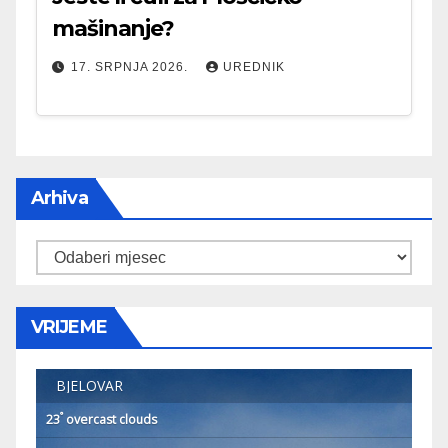
mašinanje?
17. SRPNJA 2026.
UREDNIK
Arhiva
Arhiva
VRIJEME
BJELOVAR
°
23
overcast clouds