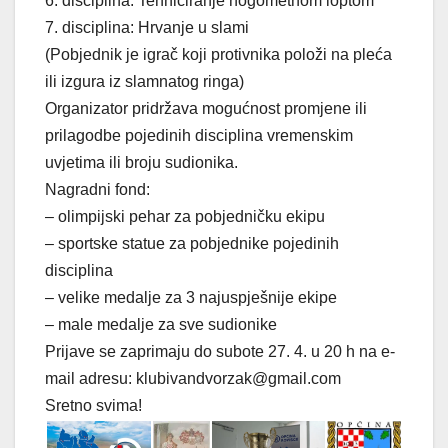
6. disciplina: Tehniciranje nogometnom loptom
7. disciplina: Hrvanje u slami
(Pobjednik je igrač koji protivnika položi na pleća
ili izgura iz slamnatog ringa)
Organizator pridržava mogućnost promjene ili
prilagodbe pojedinih disciplina vremenskim
uvjetima ili broju sudionika.
Nagradni fond:
– olimpijski pehar za pobjedničku ekipu
– sportske statue za pobjednike pojedinih
disciplina
– velike medalje za 3 najuspješnije ekipe
– male medalje za sve sudionike
Prijave se zaprimaju do subote 27. 4. u 20 h na e-
mail adresu: klubivandvorzak@gmail.com
Sretno svima!