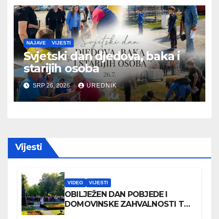
NAJAVE
VIJESTI
Svjetski dan djedova, baka i
starijih osoba
SRP 26, 2026
UREDNIK
Vijesti
VIDEO
VIJESTI
OBILJEŽEN DAN POBJEDE I
DOMOVINSKE ZAHVALNOSTI TE
DAN HRVATSKIH BRANITELJA