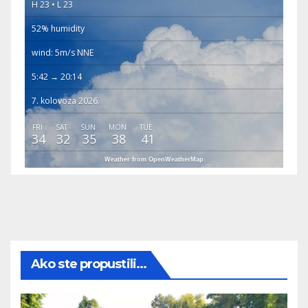
H 23 • L 23
52% humidity
wind: 5m/s NNE
5:42 → 20:14
7. kolovoza 2026.
FRI
SAT
SUN
MON
TUE
34
32
35
38
41
Weather from OpenWeatherMap
Ako ste propustili...