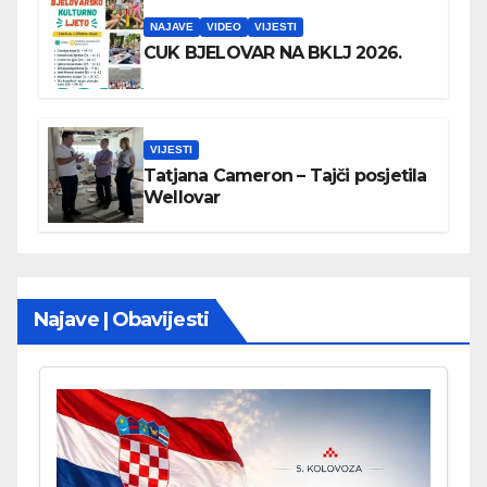
NAJAVE
VIDEO
VIJESTI
CUK BJELOVAR NA BKLJ 2026.
VIJESTI
Tatjana Cameron – Tajči posjetila
Wellovar
Najave | Obavijesti