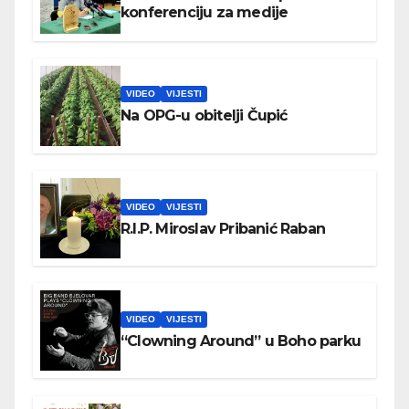
konferenciju za medije
VIDEO
VIJESTI
Na OPG-u obitelji Čupić
VIDEO
VIJESTI
R.I.P. Miroslav Pribanić Raban
VIDEO
VIJESTI
“Clowning Around” u Boho parku