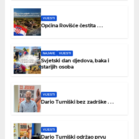
VIJESTI
Općina Rovišće čestita . . .
NAJAVE
VIJESTI
Svjetski dan djedova, baka i
starijih osoba
VIJESTI
Dario Turniški bez zadrške . . .
VIJESTI
Dario Turniški održao prvu