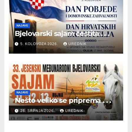
NAJAVE
Bjelovarski sajam čestita . . .
5. KOLOVOZA 2026.
UREDNIK
NAJAVE
Nešto veliko se priprema . . .
26. SRPNJA 2026.
UREDNIK