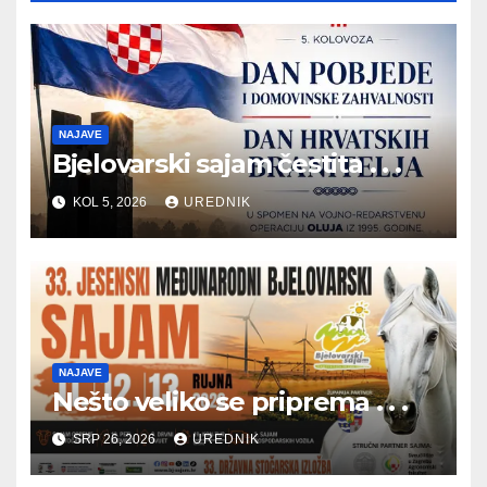
NAJAVE
Bjelovarski sajam čestita . . .
KOL 5, 2026
UREDNIK
NAJAVE
Nešto veliko se priprema . . .
SRP 26, 2026
UREDNIK