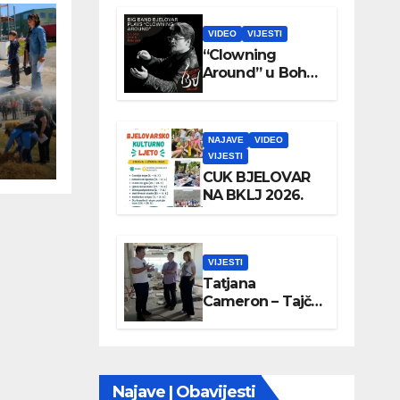
VIDEO
VIJESTI
“Clowning
Around” u Boho
parku
NAJAVE
VIDEO
VIJESTI
CUK BJELOVAR
NA BKLJ 2026.
VIJESTI
Tatjana
Cameron – Tajči
posjetila
Wellovar
Najave | Obavijesti