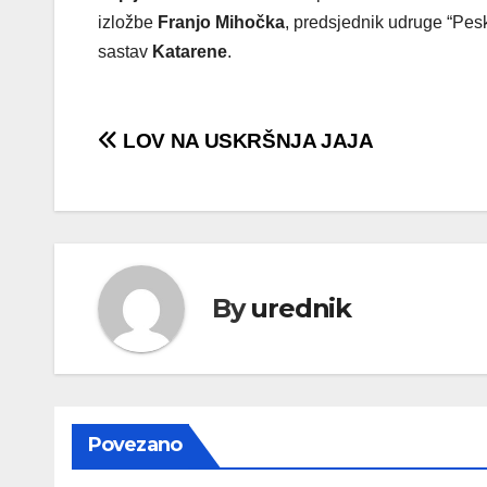
izložbe
Franjo Mihočka
, predsjednik udruge “Pes
sastav
Katarene
.
Navigacija
LOV NA USKRŠNJA JAJA
objava
By
urednik
Povezano