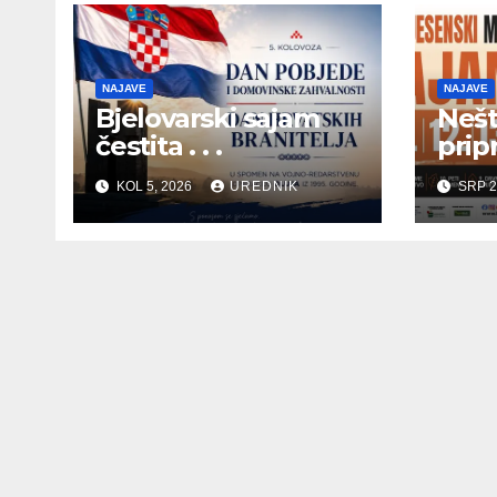
NAJAVE
NAJAVE
Bjelovarski sajam
Nešt
čestita . . .
pripr
KOL 5, 2026
UREDNIK
SRP 2