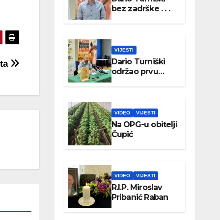
bez zadrške . . .
VIJESTI
Dario Turniški
rta
održao prvu
konferenciju za
medije
VIDEO
VIJESTI
Na OPG-u obitelji
Čupić
VIDEO
VIJESTI
R.I.P. Miroslav
Pribanić Raban