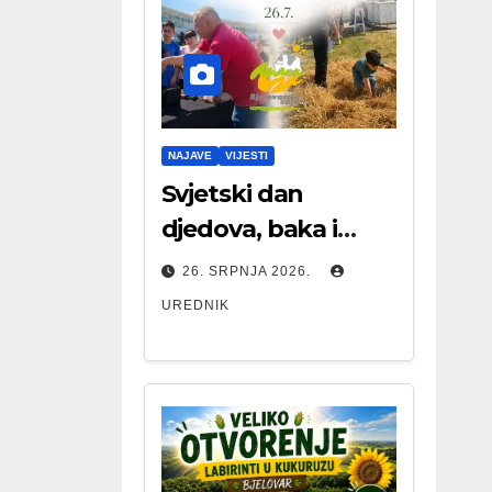
NAJAVE
VIJESTI
Svjetski dan
djedova, baka i
starijih osoba
26. SRPNJA 2026.
UREDNIK