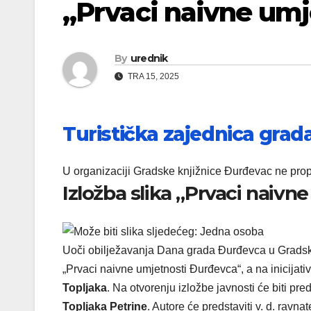
„Prvaci naivne um
By
urednik
TRA 15, 2025
Turistička zajednica gra
U organizaciji Gradske knjižnice Đurđevac ne prop
Izložba slika „Prvaci naiv
Uoči obilježavanja Dana grada Đurđevca u Gradsko
„Prvaci naivne umjetnosti Đurđevca“, a na inicija
Topljaka
. Na otvorenju izložbe javnosti će biti pre
Topljaka Petrine
. Autore će predstaviti v. d. ravna