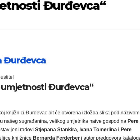
jetnosti Đurđevca“
da Đurđevca
ustite!
ne umjetnosti Đurđevca“
j knjižnici Đurđevac bit će otvorena izložba slika pod nazivom
tivu našeg sugrađanina, velikog umjetnika naive gospodina
Pere
dstavljeni radovi
Stjepana Stankira, Ivana Tomerlina
i
Pere
teljice knjižnice
Bernarda Ferderber
i autor predgovora katalog