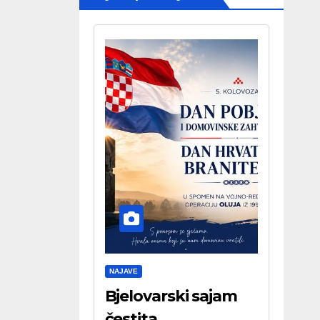
NAJAVE
Bjelovarski sajam
čestita . . .