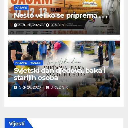
NAJAVE
Nešto veliko se priprema . . .
SRP 26, 2026
UREDNIK
NAJAVE
VIJESTI
Svjetski dan djedova, baka i
starijih osoba
SRP 26, 2026
UREDNIK
Vijesti