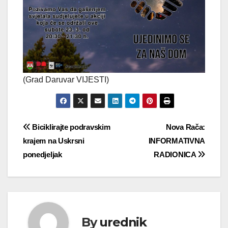
(Grad Daruvar VIJESTI)
Navigacija
Biciklirajte podravskim
Nova Rača:
krajem na Uskrsni
INFORMATIVNA
objava
ponedjeljak
RADIONICA
By
urednik