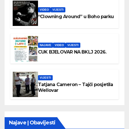
VIDEO
VIJESTI
“Clowning Around” u Boho parku
NAJAVE
VIDEO
VIJESTI
CUK BJELOVAR NA BKLJ 2026.
VIJESTI
Tatjana Cameron – Tajči posjetila
Wellovar
Najave | Obavijesti