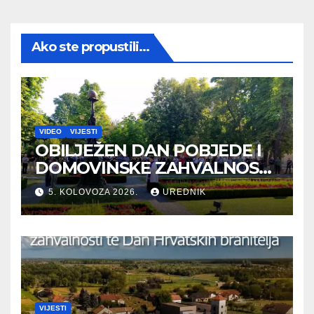
Ako ste propustili...
VIDEO
VIJESTI
OBILJEŽEN DAN POBJEDE I
DOMOVINSKE ZAHVALNOSTI
TE DAN HRVATSKIH
5. KOLOVOZA 2026.
UREDNIK
BRANITELJA
VIJESTI