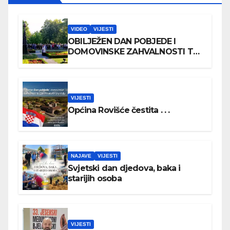
VIDEO
VIJESTI
OBILJEŽEN DAN POBJEDE I
DOMOVINSKE ZAHVALNOSTI TE
DAN HRVATSKIH BRANITELJA
VIJESTI
Općina Rovišće čestita . . .
NAJAVE
VIJESTI
Svjetski dan djedova, baka i
starijih osoba
VIJESTI