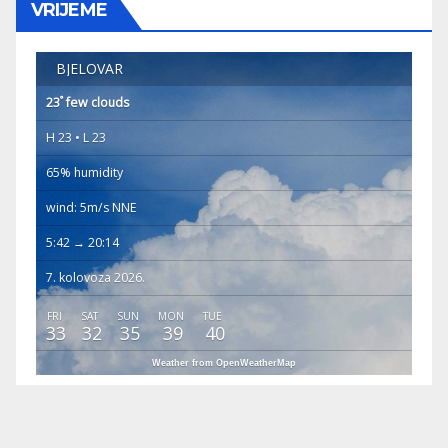
VRIJEME
BJELOVAR
°
23
few clouds
H 23 • L 23
65% humidity
wind: 5m/s NNE
5:42 → 20:14
7. kolovoza 2026.
FRI
SAT
SUN
MON
TUE
33
32
35
39
40
Weather from OpenWeatherMap