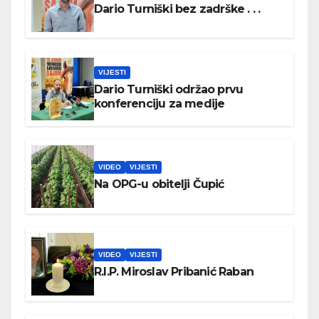
Dario Turniški bez zadrške . . .
VIJESTI
Dario Turniški održao prvu
konferenciju za medije
VIDEO
VIJESTI
Na OPG-u obitelji Čupić
VIDEO
VIJESTI
R.I.P. Miroslav Pribanić Raban