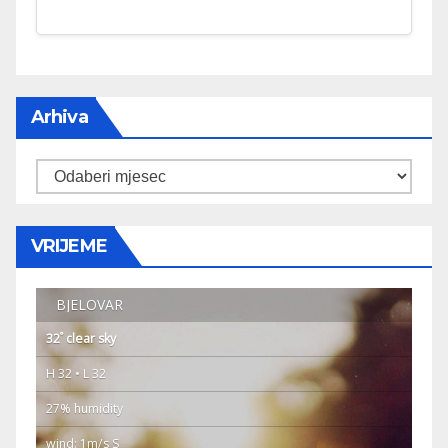
Arhiva
Arhiva
VRIJEME
BJELOVAR
°
32
clear sky
H 32 • L 32
27% humidity
wind: 1m/s S