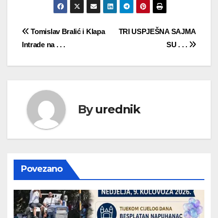
Navigacija
Tomislav Bralić i Klapa
TRI USPJEŠNA SAJMA
Intrade na . . .
SU . . .
objava
By
urednik
Povezano