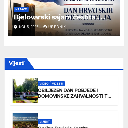
NAJAVE
Bjelovarski sajam čestita . . .
KOL 5, 2026
UREDNIK
Vijesti
VIDEO
VIJESTI
OBILJEŽEN DAN POBJEDE I
DOMOVINSKE ZAHVALNOSTI TE
DAN HRVATSKIH BRANITELJA
VIJESTI