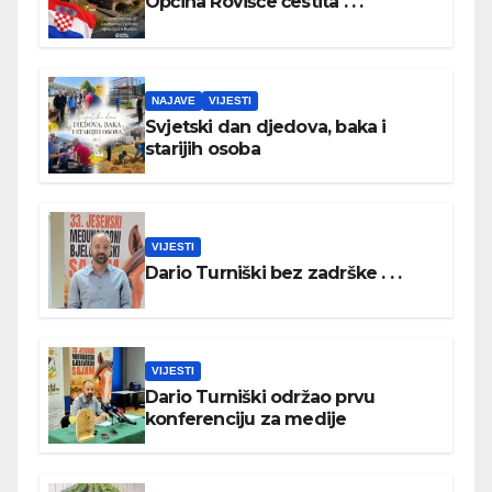
Općina Rovišće čestita . . .
NAJAVE
VIJESTI
Svjetski dan djedova, baka i
starijih osoba
VIJESTI
Dario Turniški bez zadrške . . .
VIJESTI
Dario Turniški održao prvu
konferenciju za medije