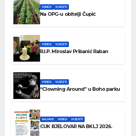
VIDEO
VIJESTI
Na OPG-u obitelji Čupić
VIDEO
VIJESTI
R.I.P. Miroslav Pribanić Raban
VIDEO
VIJESTI
“Clowning Around” u Boho parku
NAJAVE
VIDEO
VIJESTI
CUK BJELOVAR NA BKLJ 2026.