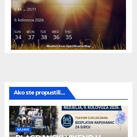
5:44 → 20:11
9. kolovoza 2026.
SUN
MON
TUE
WED
THU
34
37
38
36
35
Weather from OpenWeatherMap
Ako ste propustili...
NAJAVE