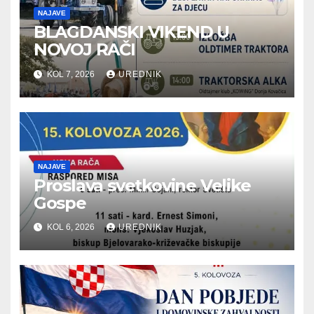
NAJAVE
BLAGDANSKI VIKEND U
NOVOJ RAČI
KOL 7, 2026
UREDNIK
NAJAVE
Proslava svetkovine Velike
Gospe
KOL 6, 2026
UREDNIK