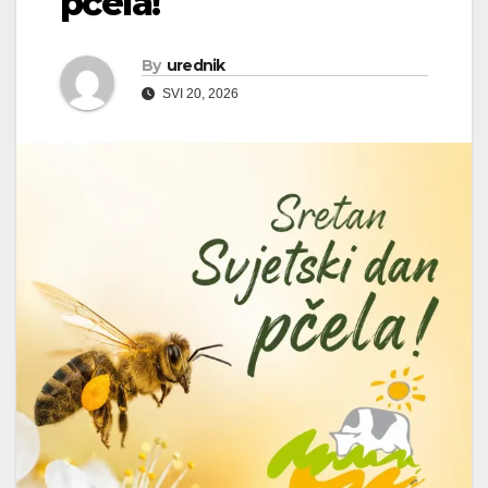
pčela!
By
urednik
SVI 20, 2026