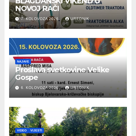
BLAGDANSKI VIKEND U
NOVOJ RAČI
7. KOLOVOZA 2026.
UREDNIK
NAJAVE
Proslava svetkovine Velike
Gospe
6. KOLOVOZA 2026.
UREDNIK
VIDEO
VIJESTI