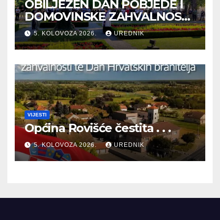
OBILJEŽEN DAN POBJEDE I
DOMOVINSKE ZAHVALNOSTI
TE DAN HRVATSKIH
5. KOLOVOZA 2026.
UREDNIK
BRANITELJA
VIJESTI
Općina Rovišće čestita . . .
5. KOLOVOZA 2026.
UREDNIK