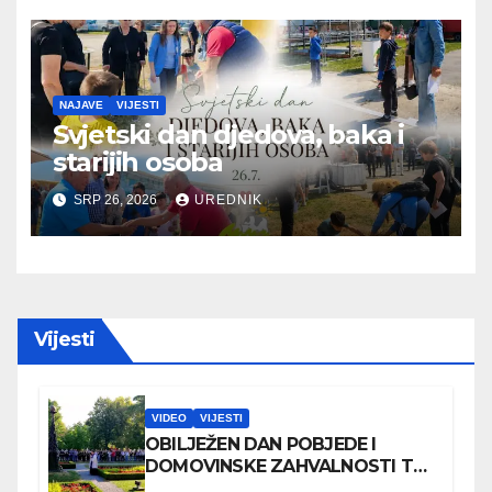
NAJAVE
VIJESTI
Svjetski dan djedova, baka i
starijih osoba
SRP 26, 2026
UREDNIK
Vijesti
VIDEO
VIJESTI
OBILJEŽEN DAN POBJEDE I
DOMOVINSKE ZAHVALNOSTI TE
DAN HRVATSKIH BRANITELJA