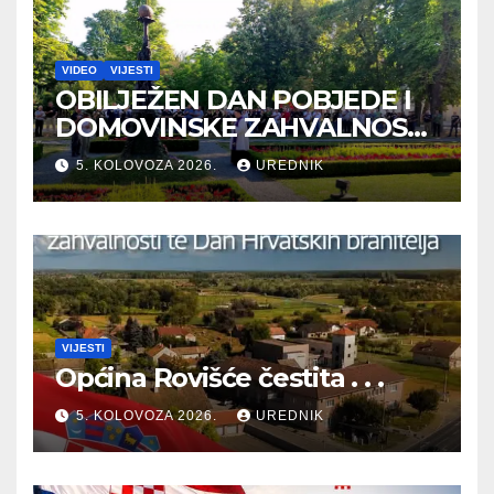
VIDEO
VIJESTI
OBILJEŽEN DAN POBJEDE I
DOMOVINSKE ZAHVALNOSTI
TE DAN HRVATSKIH
5. KOLOVOZA 2026.
UREDNIK
BRANITELJA
VIJESTI
Općina Rovišće čestita . . .
5. KOLOVOZA 2026.
UREDNIK