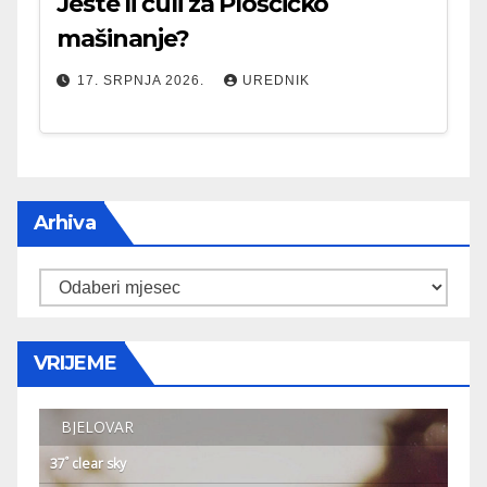
Jeste li čuli za Ploščićko
mašinanje?
17. SRPNJA 2026.
UREDNIK
Arhiva
Arhiva
VRIJEME
BJELOVAR
°
37
clear sky