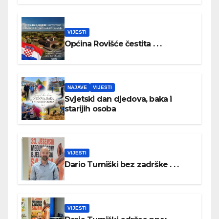
VIJESTI
Općina Rovišće čestita . . .
NAJAVE
VIJESTI
Svjetski dan djedova, baka i
starijih osoba
VIJESTI
Dario Turniški bez zadrške . . .
VIJESTI