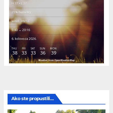
H 37 • L 37
21% humidity
wind: 3m/s E
5:40 → 20:16
6. kolovoza 2026.
THU
FRI
SAT
SUN
MON
38
33
33
36
39
Weather from OpenWeatherMap
Ako ste propustili...