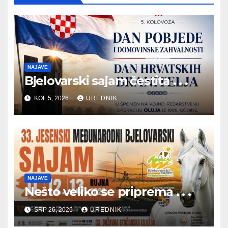
NAJAVE
Bjelovarski sajam čestita . . .
KOL 5, 2026
UREDNIK
NAJAVE
Nešto veliko se priprema . . .
SRP 26, 2026
UREDNIK