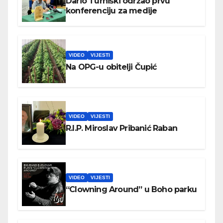
Dario Turniški održao prvu
konferenciju za medije
VIDEO
VIJESTI
Na OPG-u obitelji Čupić
VIDEO
VIJESTI
R.I.P. Miroslav Pribanić Raban
VIDEO
VIJESTI
“Clowning Around” u Boho parku