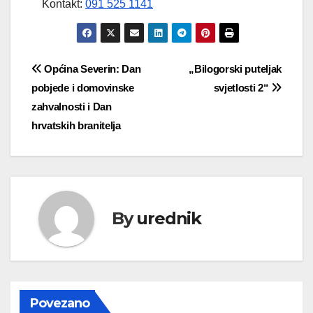
Kontakt:
091 525 1141
Navigacija
Općina Severin: Dan
„Bilogorski puteljak
pobjede i domovinske
svjetlosti 2“
objava
zahvalnosti i Dan
hrvatskih branitelja
By
urednik
Povezano