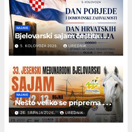
NAJAVE
Bjelovarski sajam čestita . . .
5. KOLOVOZA 2026.
UREDNIK
NAJAVE
Nešto veliko se priprema . . .
26. SRPNJA 2026.
UREDNIK