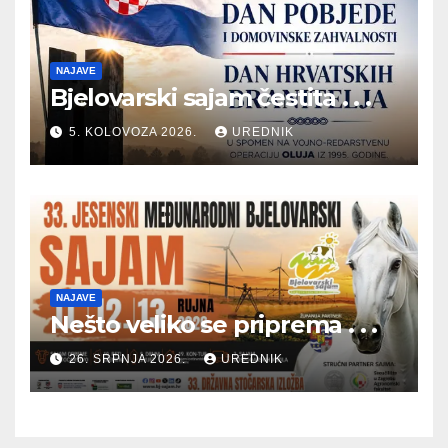
NAJAVE
Bjelovarski sajam čestita . . .
5. KOLOVOZA 2026.
UREDNIK
NAJAVE
Nešto veliko se priprema . . .
26. SRPNJA 2026.
UREDNIK