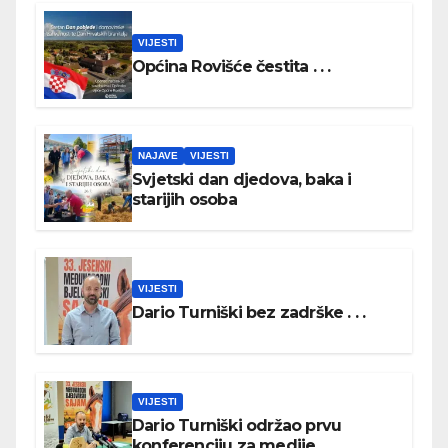
VIJESTI
Općina Rovišće čestita . . .
NAJAVE
VIJESTI
Svjetski dan djedova, baka i
starijih osoba
VIJESTI
Dario Turniški bez zadrške . . .
VIJESTI
Dario Turniški održao prvu
konferenciju za medije