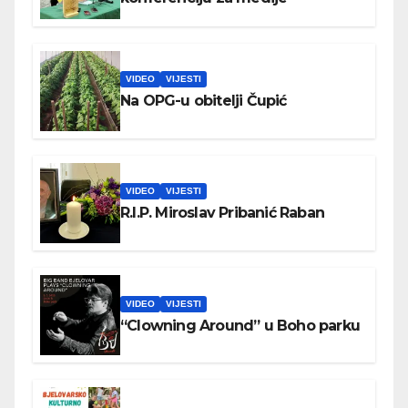
VIDEO
VIJESTI
Na OPG-u obitelji Čupić
VIDEO
VIJESTI
R.I.P. Miroslav Pribanić Raban
VIDEO
VIJESTI
“Clowning Around” u Boho parku