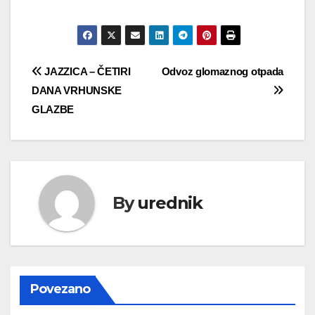
Navigacija
JAZZICA – ČETIRI
Odvoz glomaznog otpada
DANA VRHUNSKE
objava
GLAZBE
By
urednik
Povezano