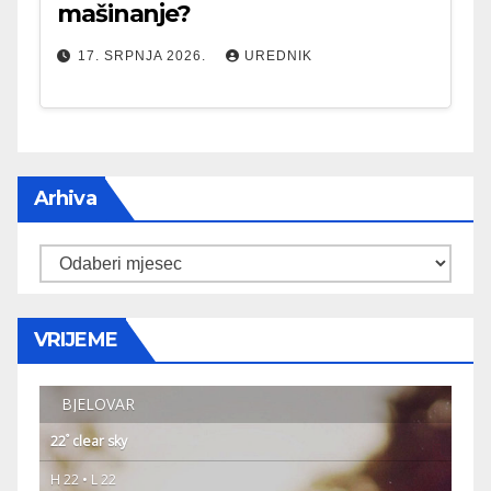
mašinanje?
17. SRPNJA 2026.
UREDNIK
Arhiva
Arhiva
VRIJEME
BJELOVAR
°
22
clear sky
H 22 • L 22