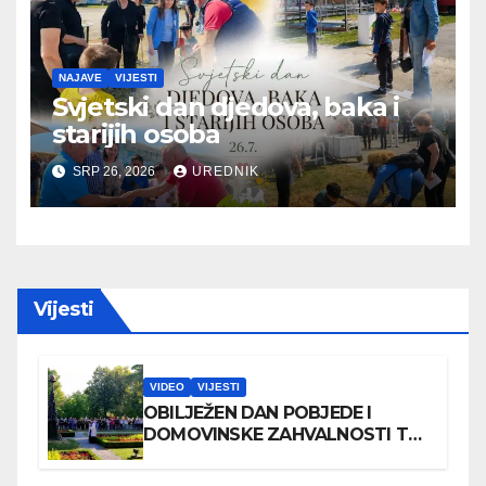
NAJAVE
VIJESTI
Svjetski dan djedova, baka i
starijih osoba
SRP 26, 2026
UREDNIK
Vijesti
VIDEO
VIJESTI
OBILJEŽEN DAN POBJEDE I
DOMOVINSKE ZAHVALNOSTI TE
DAN HRVATSKIH BRANITELJA