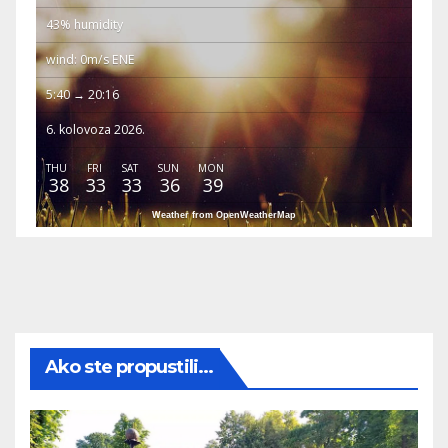
43% humidity
wind: 0m/s ENE
5:40 → 20:16
6. kolovoza 2026.
THU
FRI
SAT
SUN
MON
38
33
33
36
39
Weather from OpenWeatherMap
Ako ste propustili...