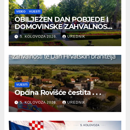
VIDEO
VIJESTI
OBILJEŽEN DAN POBJEDE I
DOMOVINSKE ZAHVALNOSTI
TE DAN HRVATSKIH
5. KOLOVOZA 2026.
UREDNIK
BRANITELJA
VIJESTI
Općina Rovišće čestita . . .
5. KOLOVOZA 2026.
UREDNIK