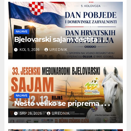
NAJAVE
Bjelovarski sajam čestita . . .
KOL 5, 2026
UREDNIK
NAJAVE
Nešto veliko se priprema . . .
SRP 26, 2026
UREDNIK