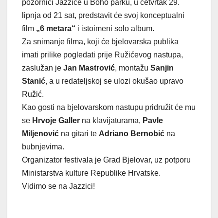
pozornici Jazzice u Boho parku, u četvrtak 29.
lipnja od 21 sat, predstavit će svoj konceptualni
film
„6 metara“
i istoimeni solo album.
Za snimanje filma, koji će bjelovarska publika
imati prilike pogledati prije Ružićevog nastupa,
zaslužan je
Jan Mastrović
, montažu
Sanjin
Stanić
, a u redateljskoj se ulozi okušao upravo
Ružić.
Kao gosti na bjelovarskom nastupu pridružit će mu
se
Hrvoje Galler
na klavijaturama,
Pavle
Miljenović
na gitari te
Adriano Bernobić
na
bubnjevima.
Organizator festivala je Grad Bjelovar, uz potporu
Ministarstva kulture Republike Hrvatske.
Vidimo se na Jazzici!