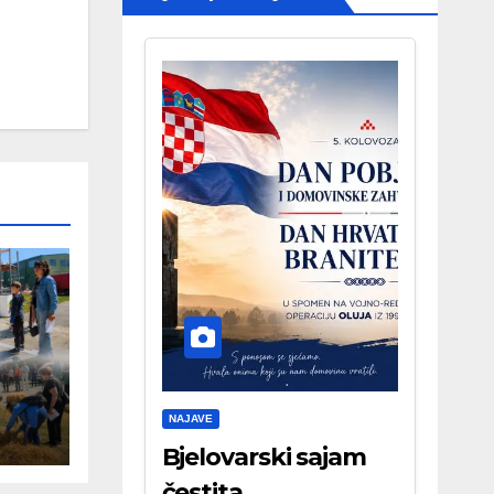
NAJAVE
Bjelovarski sajam
čestita . . .