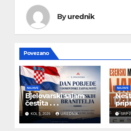
By
urednik
Povezano
NAJAVE
NAJAVE
Bjelovarski sajam
Nešt
čestita . . .
pripr
KOL 5, 2026
UREDNIK
SRP 2