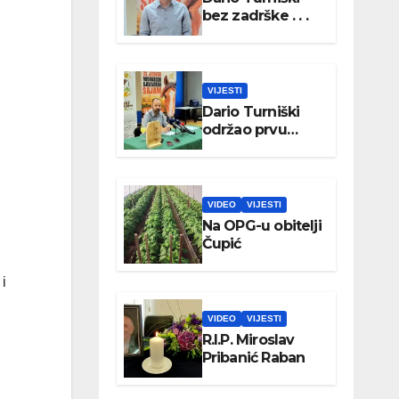
bez zadrške . . .
VIJESTI
Dario Turniški
održao prvu
konferenciju za
medije
VIDEO
VIJESTI
Na OPG-u obitelji
Čupić
i
VIDEO
VIJESTI
R.I.P. Miroslav
Pribanić Raban