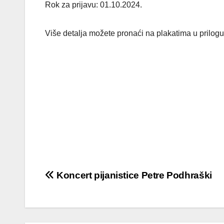
Rok za prijavu: 01.10.2024.
Više detalja možete pronaći na plakatima u prilogu
Navigacija
Koncert pijanistice Petre Podhraški
objava