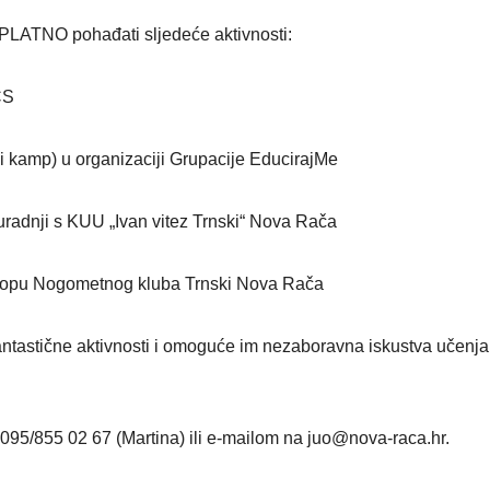
PLATNO pohađati sljedeće aktivnosti:
CS
ni kamp) u organizaciji Grupacije EducirajMe
suradnji s KUU „Ivan vitez Trnski“ Nova Rača
u sklopu Nogometnog kluba Trnski Nova Rača
antastične aktivnosti i omoguće im nezaboravna iskustva učenja 
j 095/855 02 67 (Martina) ili e-mailom na juo@nova-raca.hr.