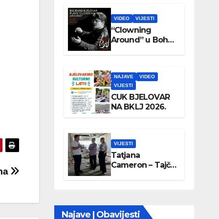
VIDEO
VIJESTI
“Clowning
Around” u Boho
parku
NAJAVE
VIDEO
VIJESTI
CUK BJELOVAR
NA BKLJ 2026.
VIJESTI
Tatjana
Cameron – Tajči
ama
posjetila
Wellovar
Najave | Obavijesti