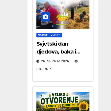
NAJAVE
VIJESTI
Svjetski dan
djedova, baka i
starijih osoba
26. SRPNJA 2026.
UREDNIK