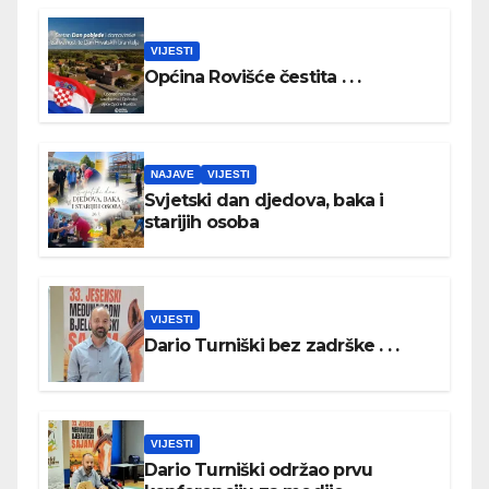
VIJESTI
Općina Rovišće čestita . . .
NAJAVE
VIJESTI
Svjetski dan djedova, baka i
starijih osoba
VIJESTI
Dario Turniški bez zadrške . . .
VIJESTI
Dario Turniški održao prvu