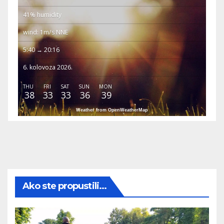
41% humidity
wind: 1m/s NNE
5:40 → 20:16
6. kolovoza 2026.
THU
FRI
SAT
SUN
MON
38
33
33
36
39
Weather from OpenWeatherMap
Ako ste propustili...