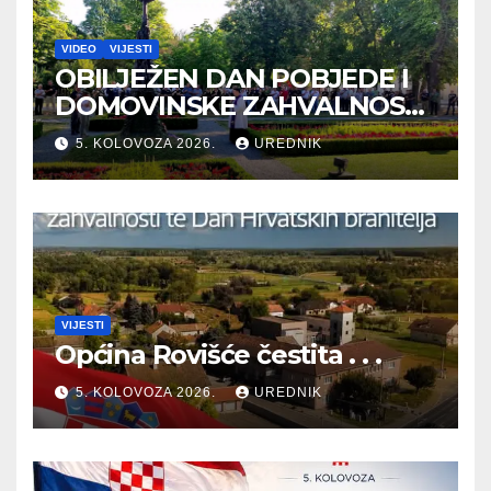
VIDEO
VIJESTI
OBILJEŽEN DAN POBJEDE I
DOMOVINSKE ZAHVALNOSTI
TE DAN HRVATSKIH
5. KOLOVOZA 2026.
UREDNIK
BRANITELJA
VIJESTI
Općina Rovišće čestita . . .
5. KOLOVOZA 2026.
UREDNIK