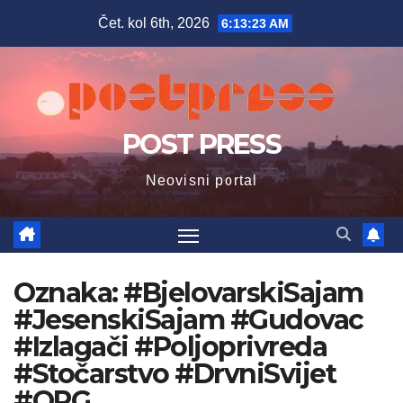
Skip
Čet. kol 6th, 2026
6:13:24 AM
to
content
POST PRESS
Neovisni portal
Oznaka:
#BjelovarskiSajam
#JesenskiSajam #Gudovac
#Izlagači #Poljoprivreda
#Stočarstvo #DrvniSvijet
#OPG