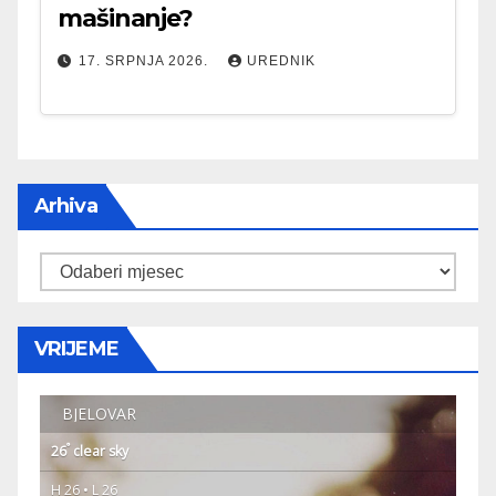
mašinanje?
17. SRPNJA 2026.
UREDNIK
Arhiva
Arhiva
VRIJEME
BJELOVAR
°
26
clear sky
H 26 • L 26