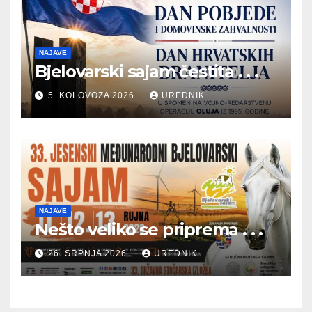
NAJAVE
Bjelovarski sajam čestita . . .
5. KOLOVOZA 2026.
UREDNIK
NAJAVE
Nešto veliko se priprema . . .
26. SRPNJA 2026.
UREDNIK