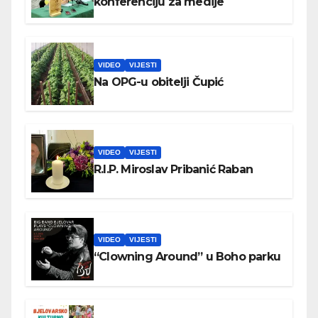
konferenciju za medije
VIDEO
VIJESTI
Na OPG-u obitelji Čupić
VIDEO
VIJESTI
R.I.P. Miroslav Pribanić Raban
VIDEO
VIJESTI
“Clowning Around” u Boho parku