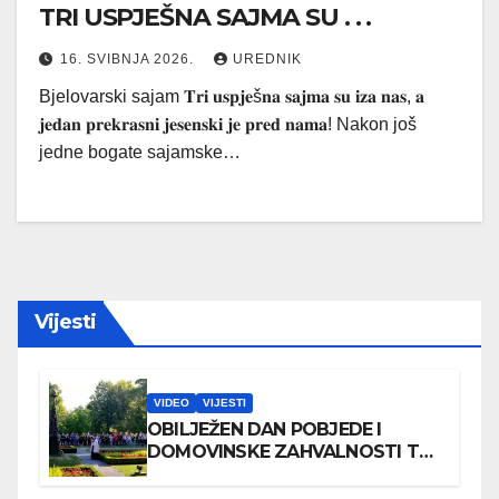
TRI USPJEŠNA SAJMA SU . . .
16. SVIBNJA 2026.
UREDNIK
Bjelovarski sajam 𝐓𝐫𝐢 𝐮𝐬𝐩𝐣𝐞š𝐧𝐚 𝐬𝐚𝐣𝐦𝐚 𝐬𝐮 𝐢𝐳𝐚 𝐧𝐚𝐬, 𝐚
𝐣𝐞𝐝𝐚𝐧 𝐩𝐫𝐞𝐤𝐫𝐚𝐬𝐧𝐢 𝐣𝐞𝐬𝐞𝐧𝐬𝐤𝐢 𝐣𝐞 𝐩𝐫𝐞𝐝 𝐧𝐚𝐦𝐚! Nakon još
jedne bogate sajamske…
Vijesti
VIDEO
VIJESTI
OBILJEŽEN DAN POBJEDE I
DOMOVINSKE ZAHVALNOSTI TE
DAN HRVATSKIH BRANITELJA