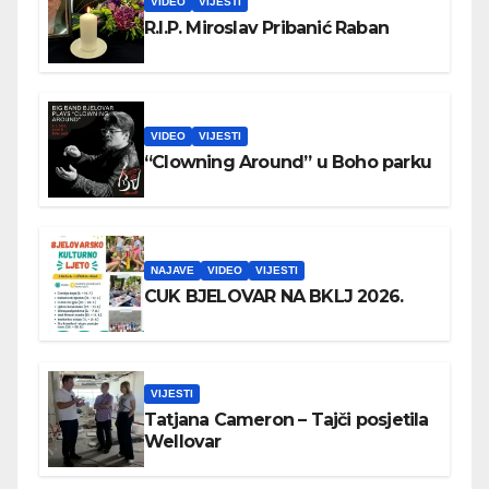
VIDEO
VIJESTI
R.I.P. Miroslav Pribanić Raban
VIDEO
VIJESTI
“Clowning Around” u Boho parku
NAJAVE
VIDEO
VIJESTI
CUK BJELOVAR NA BKLJ 2026.
VIJESTI
Tatjana Cameron – Tajči posjetila
Wellovar