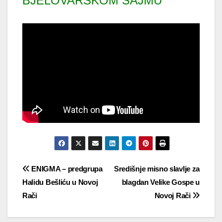
BJELOVARSKOM SAJMU
Navigacija
ENIGMA – predgrupa
Središnje misno slavlje za
Halidu Bešliću u Novoj
blagdan Velike Gospe u
objava
Rači
Novoj Rači