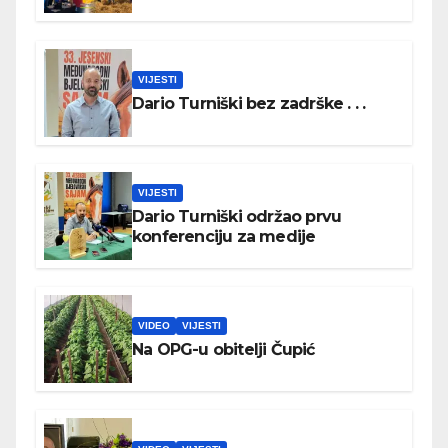
VIJESTI
Dario Turniški bez zadrške . . .
VIJESTI
Dario Turniški održao prvu
konferenciju za medije
VIDEO
VIJESTI
Na OPG-u obitelji Čupić