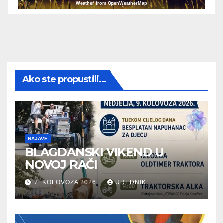
Weather from OpenWeatherMap
Ako ste propustili...
NAJAVE
BLAGDANSKI VIKEND U
NOVOJ RAČI
7. KOLOVOZA 2026.
UREDNIK