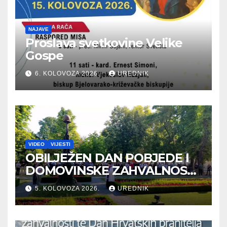
NAJAVE
Proslava svetkovine Velike
Gospe
6. KOLOVOZA 2026.
UREDNIK
VIDEO
VIJESTI
OBILJEŽEN DAN POBJEDE I
DOMOVINSKE ZAHVALNOSTI
TE DAN HRVATSKIH
5. KOLOVOZA 2026.
UREDNIK
BRANITELJA