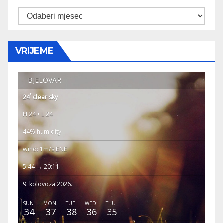
Arhiva
VRIJEME
BJELOVAR
°
24
clear sky
H 24 • L 24
44% humidity
wind: 1m/s ENE
5:44 → 20:11
9. kolovoza 2026.
SUN
MON
TUE
WED
THU
34
37
38
36
35