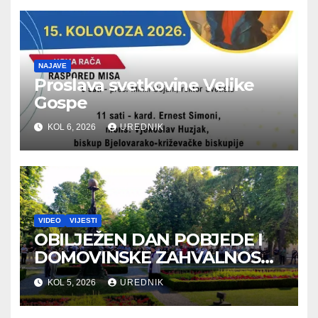
NAJAVE
Proslava svetkovine Velike
Gospe
KOL 6, 2026
UREDNIK
VIDEO
VIJESTI
OBILJEŽEN DAN POBJEDE I
DOMOVINSKE ZAHVALNOSTI
TE DAN HRVATSKIH
KOL 5, 2026
UREDNIK
BRANITELJA