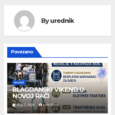
By
urednik
Povezano
NAJAVE
BLAGDANSKI VIKEND U
NOVOJ RAČI
KOL 7, 2026
UREDNIK