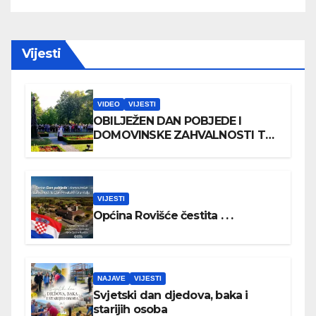
Vijesti
VIDEO
VIJESTI
OBILJEŽEN DAN POBJEDE I
DOMOVINSKE ZAHVALNOSTI TE
DAN HRVATSKIH BRANITELJA
VIJESTI
Općina Rovišće čestita . . .
NAJAVE
VIJESTI
Svjetski dan djedova, baka i
starijih osoba