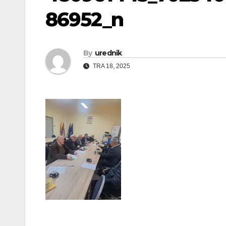
86952_n
By
urednik
TRA 18, 2025