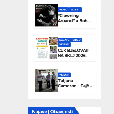
VIDEO
VIJESTI
“Clowning
Around” u Boho
parku
NAJAVE
VIDEO
VIJESTI
CUK BJELOVAR
NA BKLJ 2026.
VIJESTI
Tatjana
Cameron – Tajči
posjetila
Wellovar
Najave | Obavijesti