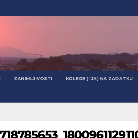
E
ZANIMLJIVOSTI
KOLEGE (I JA) NA ZADATKU
18785653_180096112911