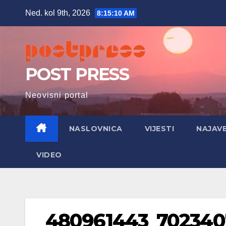
Skip
Ned. kol 9th, 2026
8:15:11 AM
to
content
POST PRESS
Neovisni portal
NASLOVNICA
VIJESTI
NAJAV
VIDEO
480961443_7023407