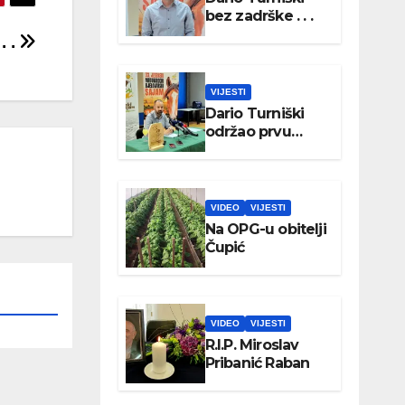
bez zadrške . . .
. .
VIJESTI
Dario Turniški
održao prvu
konferenciju za
medije
VIDEO
VIJESTI
Na OPG-u obitelji
Čupić
VIDEO
VIJESTI
R.I.P. Miroslav
Pribanić Raban