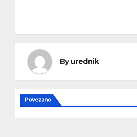
Navigacija
objava
By
urednik
Povezano