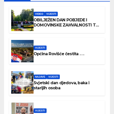
VIDEO
VIJESTI
OBILJEŽEN DAN POBJEDE I
DOMOVINSKE ZAHVALNOSTI TE
DAN HRVATSKIH BRANITELJA
VIJESTI
Općina Rovišće čestita . . .
NAJAVE
VIJESTI
Svjetski dan djedova, baka i
starijih osoba
VIJESTI