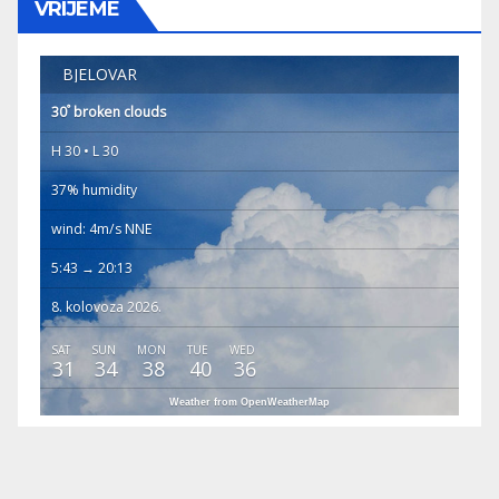
VRIJEME
BJELOVAR
°
30
broken clouds
H 30 • L 30
37% humidity
wind: 4m/s NNE
5:43 → 20:13
8. kolovoza 2026.
SAT
SUN
MON
TUE
WED
31
34
38
40
36
Weather from OpenWeatherMap