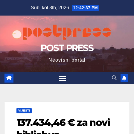
Skip
Sub. kol 8th, 2026
12:42:39 PM
to
content
POST PRESS
Neovisni portal
VIJESTI
137.434,46 € za novi