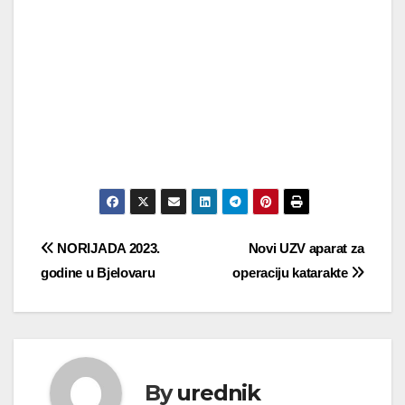
Navigacija
NORIJADA 2023.
Novi UZV aparat za
godine u Bjelovaru
operaciju katarakte
objava
By
urednik