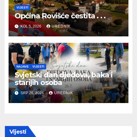
VIJESTI
Općina Rovišće čestita . . .
KOL 5, 2026
UREDNIK
NAJAVE
VIJESTI
Svjetski dan djedova, baka i
starijih osoba
SRP 26, 2026
UREDNIK
Vijesti