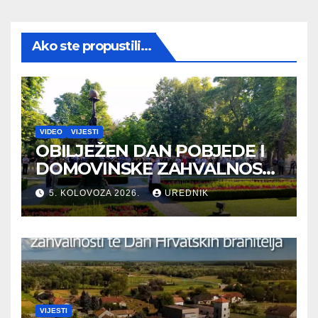
Ako ste propustili...
VIDEO
VIJESTI
OBILJEŽEN DAN POBJEDE I
DOMOVINSKE ZAHVALNOSTI
TE DAN HRVATSKIH
5. KOLOVOZA 2026.
UREDNIK
BRANITELJA
VIJESTI