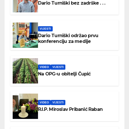
Dario Turniški bez zadrške . . .
VIJESTI
Dario Turniški održao prvu
konferenciju za medije
VIDEO
VIJESTI
Na OPG-u obitelji Čupić
VIDEO
VIJESTI
R.I.P. Miroslav Pribanić Raban