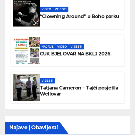
VIDEO
VIJESTI
“Clowning Around” u Boho parku
NAJAVE
VIDEO
VIJESTI
CUK BJELOVAR NA BKLJ 2026.
VIJESTI
Tatjana Cameron – Tajči posjetila
Wellovar
Najave | Obavijesti