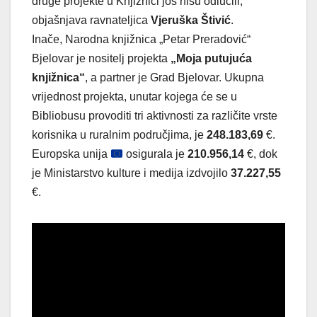
druge projekte u Knjižnici još nisu odlučili,
objašnjava ravnateljica
Vjeruška Štivić
.
Inače, Narodna knjižnica „Petar Preradović“
Bjelovar je nositelj projekta
„Moja putujuća
knjižnica“
, a partner je Grad Bjelovar. Ukupna
vrijednost projekta, unutar kojega će se u
Bibliobusu provoditi tri aktivnosti za različite vrste
korisnika u ruralnim područjima, je
248.183,69
€.
Europska unija
osigurala je
210.956,14
€, dok
je Ministarstvo kulture i medija izdvojilo
37.227,55
€.