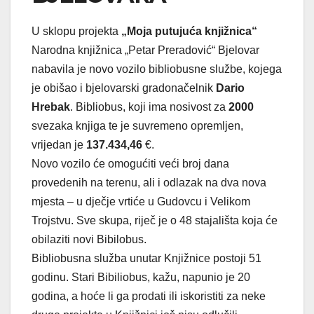
U sklopu projekta
„Moja putujuća knjižnica“
Narodna knjižnica „Petar Preradović“ Bjelovar
nabavila je novo vozilo bibliobusne službe, kojega
je obišao i bjelovarski gradonačelnik
Dario
Hrebak
. Bibliobus, koji ima nosivost za
2000
svezaka knjiga te je suvremeno opremljen,
vrijedan je
137.434,46
€.
Novo vozilo će omogućiti veći broj dana
provedenih na terenu, ali i odlazak na dva nova
mjesta – u dječje vrtiće u Gudovcu i Velikom
Trojstvu. Sve skupa, riječ je o 48 stajališta koja će
obilaziti novi Bibilobus.
Bibliobusna služba unutar Knjižnice postoji 51
godinu. Stari Bibiliobus, kažu, napunio je 20
godina, a hoće li ga prodati ili iskoristiti za neke