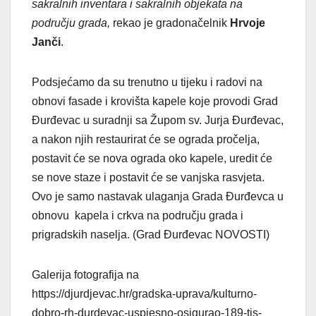
sakralnih inventara i sakralnih objekata na
području grada,
rekao je gradonačelnik
Hrvoje
Janči
.
Podsjećamo da su trenutno u tijeku i radovi na
obnovi fasade i krovišta kapele koje provodi Grad
Đurđevac u suradnji sa Župom sv. Jurja Đurđevac,
a nakon njih restaurirat će se ograda pročelja,
postavit će se nova ograda oko kapele, uredit će
se nove staze i postavit će se vanjska rasvjeta.
Ovo je samo nastavak ulaganja Grada Đurđevca u
obnovu kapela i crkva na području grada i
prigradskih naselja. (Grad Đurđevac NOVOSTI)
Galerija fotografija na
https://djurdjevac.hr/gradska-uprava/kulturno-
dobro-rh-durdevac-uspjesno-osigurao-189-tis-