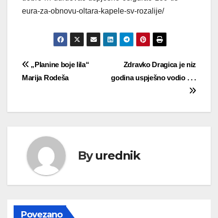
eura-za-obnovu-oltara-kapele-sv-rozalije/
Navigacija
„Planine boje lila“
Zdravko Dragica je niz
Marija Rodeša
godina uspješno vodio . . .
objava
By
urednik
Povezano