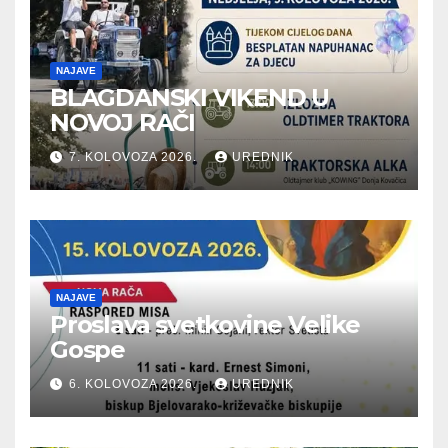
NAJAVE
BLAGDANSKI VIKEND U
NOVOJ RAČI
7. KOLOVOZA 2026.
UREDNIK
NAJAVE
Proslava svetkovine Velike
Gospe
6. KOLOVOZA 2026.
UREDNIK