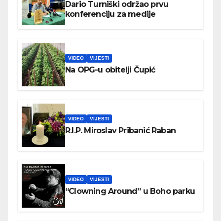
Dario Turniški održao prvu
konferenciju za medije
VIDEO
VIJESTI
Na OPG-u obitelji Čupić
VIDEO
VIJESTI
R.I.P. Miroslav Pribanić Raban
VIDEO
VIJESTI
“Clowning Around” u Boho parku