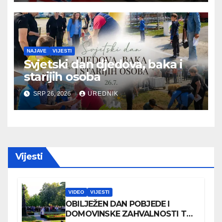
NAJAVE
VIJESTI
Svjetski dan djedova, baka i
starijih osoba
SRP 26, 2026
UREDNIK
Vijesti
VIDEO
VIJESTI
OBILJEŽEN DAN POBJEDE I
DOMOVINSKE ZAHVALNOSTI TE