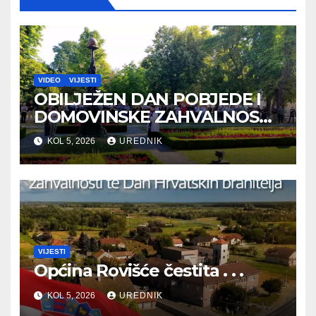
VIDEO
VIJESTI
OBILJEŽEN DAN POBJEDE I
DOMOVINSKE ZAHVALNOSTI
TE DAN HRVATSKIH
KOL 5, 2026
UREDNIK
BRANITELJA
VIJESTI
Općina Rovišće čestita . . .
KOL 5, 2026
UREDNIK