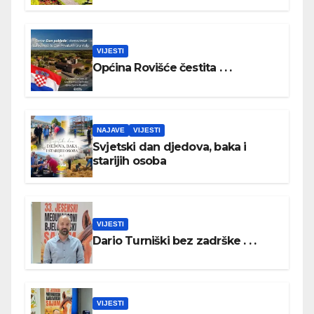
DAN HRVATSKIH BRANITELJA
VIJESTI
Općina Rovišće čestita . . .
NAJAVE
VIJESTI
Svjetski dan djedova, baka i
starijih osoba
VIJESTI
Dario Turniški bez zadrške . . .
VIJESTI