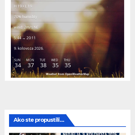
H 19 • L 19
70% humidity
wind: 2m/s NE
5:44 → 20:11
9. kolovoza 2026.
SUN
MON
TUE
WED
THU
34
37
38
35
35
Weather from OpenWeatherMap
Ako ste propustili...