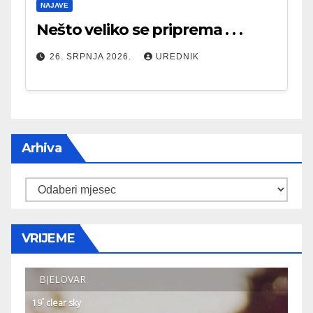
NAJAVE
Nešto veliko se priprema . . .
26. SRPNJA 2026.
UREDNIK
Arhiva
Arhiva
VRIJEME
BJELOVAR
°
19
clear sky