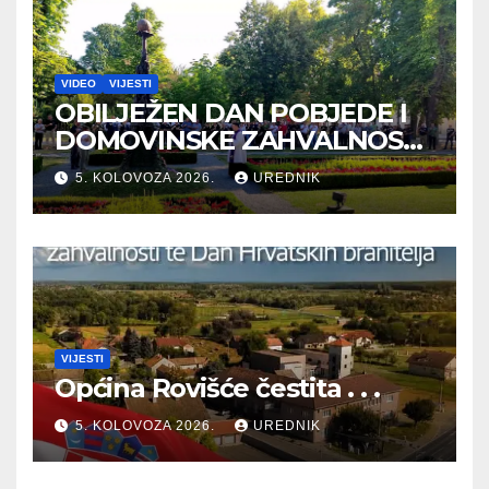
VIDEO
VIJESTI
OBILJEŽEN DAN POBJEDE I
DOMOVINSKE ZAHVALNOSTI
TE DAN HRVATSKIH
5. KOLOVOZA 2026.
UREDNIK
BRANITELJA
VIJESTI
Općina Rovišće čestita . . .
5. KOLOVOZA 2026.
UREDNIK