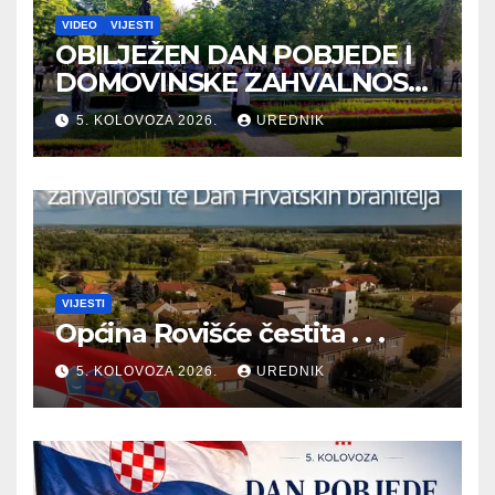
VIDEO
VIJESTI
OBILJEŽEN DAN POBJEDE I
DOMOVINSKE ZAHVALNOSTI
TE DAN HRVATSKIH
5. KOLOVOZA 2026.
UREDNIK
BRANITELJA
VIJESTI
Općina Rovišće čestita . . .
5. KOLOVOZA 2026.
UREDNIK