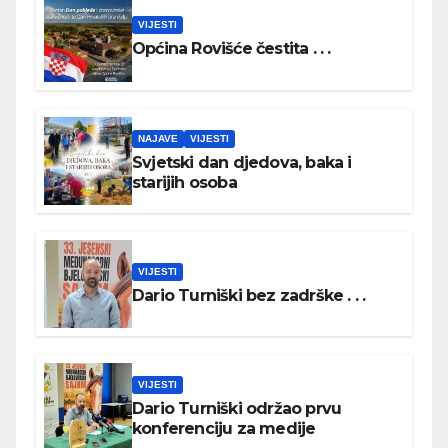
VIJESTI
Općina Rovišće čestita . . .
NAJAVE
VIJESTI
Svjetski dan djedova, baka i
starijih osoba
VIJESTI
Dario Turniški bez zadrške . . .
VIJESTI
Dario Turniški održao prvu
konferenciju za medije