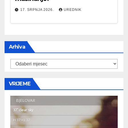
17. SRPNJA 2026.
UREDNIK
Arhiva
Arhiva
VRIJEME
BJELOVAR
°
37
clear sky
H 37 • L 37