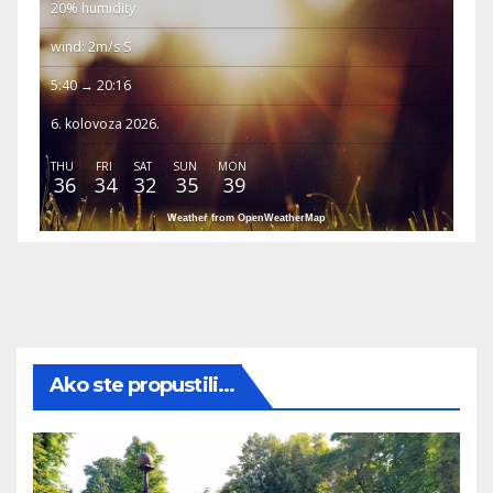
20% humidity
wind: 2m/s S
5:40 → 20:16
6. kolovoza 2026.
THU
FRI
SAT
SUN
MON
36
34
32
35
39
Weather from OpenWeatherMap
Ako ste propustili...