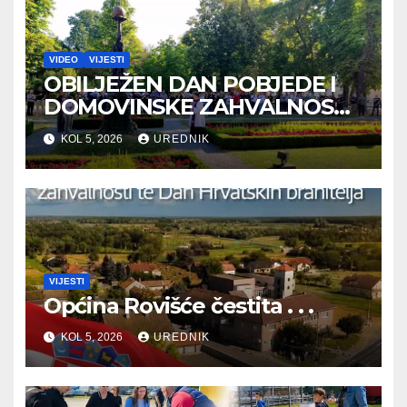
VIDEO
VIJESTI
OBILJEŽEN DAN POBJEDE I
DOMOVINSKE ZAHVALNOSTI
TE DAN HRVATSKIH
KOL 5, 2026
UREDNIK
BRANITELJA
VIJESTI
Općina Rovišće čestita . . .
KOL 5, 2026
UREDNIK