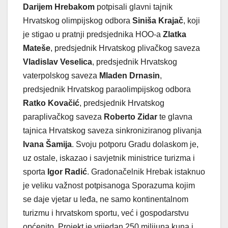
Darijem Hrebakom
potpisali glavni tajnik
Hrvatskog olimpijskog odbora
Siniša
Krajač
, koji
je stigao u pratnji predsjednika HOO-a
Zlatka
Mateše
, predsjednik Hrvatskog plivačkog saveza
Vladislav Veselica
, predsjednik Hrvatskog
vaterpolskog saveza
Mladen Drnasin
,
predsjednik Hrvatskog paraolimpijskog odbora
Ratko Kovačić
, predsjednik Hrvatskog
paraplivačkog saveza
Roberto Zidar
te glavna
tajnica Hrvatskog saveza sinkroniziranog plivanja
Ivana
Šamija
. Svoju potporu Gradu dolaskom je,
uz ostale, iskazao i savjetnik ministrice turizma i
sporta
Igor Radić
. Gradonačelnik Hrebak istaknuo
je veliku važnost potpisanoga Sporazuma kojim
se daje vjetar u leđa, ne samo kontinentalnom
turizmu i hrvatskom sportu, već i gospodarstvu
općenito. Projekt je vrijedan 250 milijuna kuna i