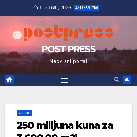
Skip
Čet. kol 6th, 2026
4:12:00 PM
to
content
POST PRESS
Neovisni portal
VIJESTI
250 milijuna kuna za