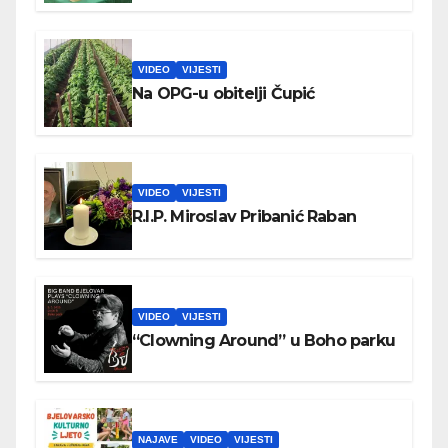
VIDEO
VIJESTI
Na OPG-u obitelji Čupić
VIDEO
VIJESTI
R.I.P. Miroslav Pribanić Raban
VIDEO
VIJESTI
“Clowning Around” u Boho parku
NAJAVE
VIDEO
VIJESTI