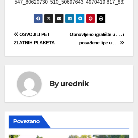
Navigacija
OSVOJILI PET
Obnovljeno igralište u . . . i
ZLATNIH PLAKETA
posađene lipe u . . .
objava
By
urednik
Povezano