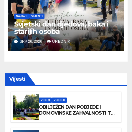
NAJAVE
VIJESTI
Svjetski dan djedova, baka i
starijih osoba
SRP 26, 2026
UREDNIK
Vijesti
VIDEO
VIJESTI
OBILJEŽEN DAN POBJEDE I
DOMOVINSKE ZAHVALNOSTI TE
DAN HRVATSKIH BRANITELJA