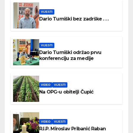
VIJESTI
Dario Turniški bez zadrške . . .
VIJESTI
Dario Turniški održao prvu
konferenciju za medije
VIDEO
VIJESTI
Na OPG-u obitelji Čupić
VIDEO
VIJESTI
R.I.P. Miroslav Pribanić Raban