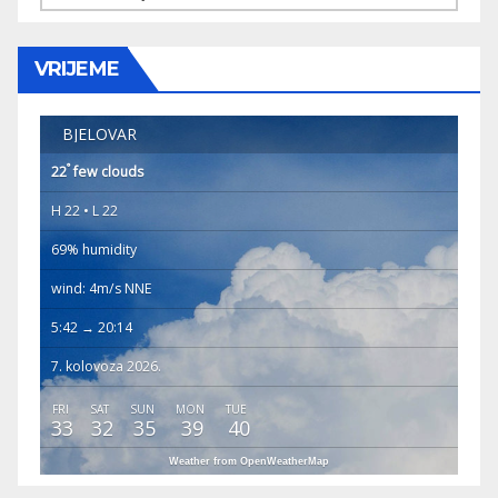
VRIJEME
BJELOVAR
°
22
few clouds
H 22 • L 22
69% humidity
wind: 4m/s NNE
5:42 → 20:14
7. kolovoza 2026.
FRI
SAT
SUN
MON
TUE
33
32
35
39
40
Weather from OpenWeatherMap