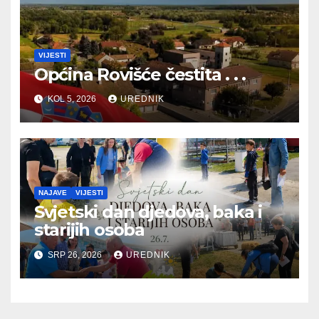
VIJESTI
Općina Rovišće čestita . . .
KOL 5, 2026
UREDNIK
NAJAVE
VIJESTI
Svjetski dan djedova, baka i
starijih osoba
SRP 26, 2026
UREDNIK