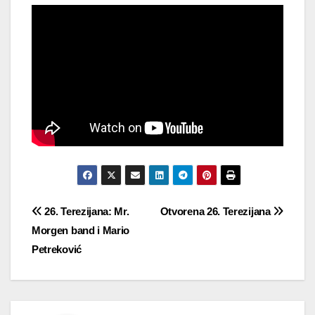
Navigacija
26. Terezijana: Mr.
Otvorena 26. Terezijana
Morgen band i Mario
objava
Petreković