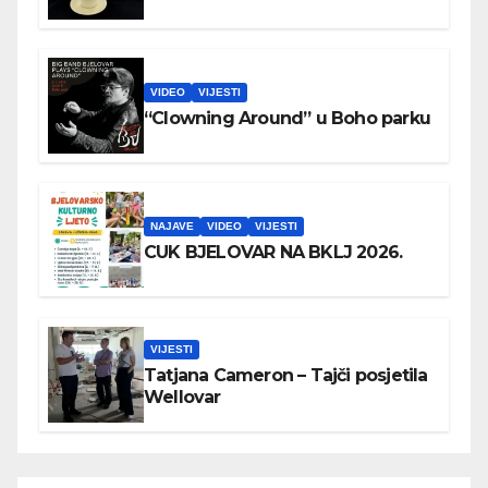
VIDEO
VIJESTI
“Clowning Around” u Boho parku
NAJAVE
VIDEO
VIJESTI
CUK BJELOVAR NA BKLJ 2026.
VIJESTI
Tatjana Cameron – Tajči posjetila
Wellovar