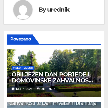
By
urednik
Povezano
VIDEO
VIJESTI
OBILJEŽEN DAN POBJEDE I
DOMOVINSKE ZAHVALNOSTI
TE DAN HRVATSKIH
KOL 5, 2026
UREDNIK
BRANITELJA