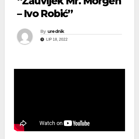
“Zauvijek Mr. Morgen
– Ivo Robić”
By
urednik
LIP 18, 2022