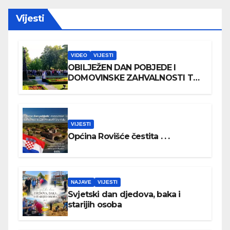
Vijesti
VIDEO
VIJESTI
OBILJEŽEN DAN POBJEDE I
DOMOVINSKE ZAHVALNOSTI TE
DAN HRVATSKIH BRANITELJA
VIJESTI
Općina Rovišće čestita . . .
NAJAVE
VIJESTI
Svjetski dan djedova, baka i
starijih osoba