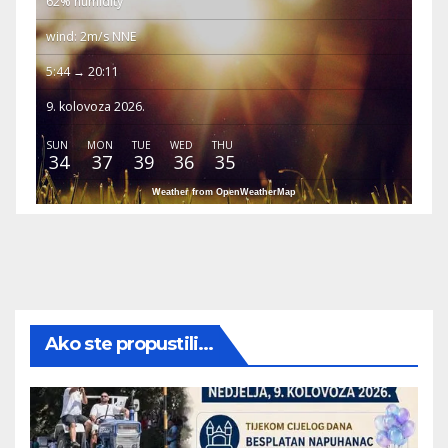
62% humidity
wind: 2m/s NNE
5:44 → 20:11
9. kolovoza 2026.
SUN
MON
TUE
WED
THU
34
37
39
36
35
Weather from OpenWeatherMap
Ako ste propustili...