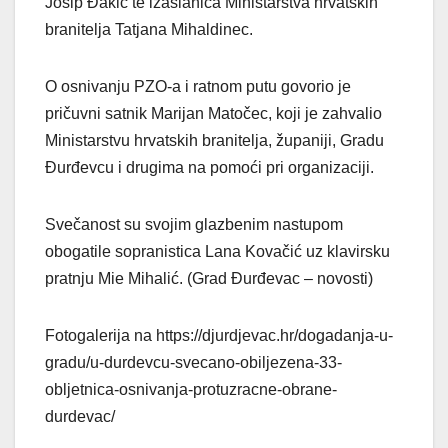
Josip Đakić te izaslanica Ministarstva hrvatskih
branitelja Tatjana Mihaldinec.
O osnivanju PZO-a i ratnom putu govorio je
pričuvni satnik Marijan Matočec, koji je zahvalio
Ministarstvu hrvatskih branitelja, županiji, Gradu
Đurđevcu i drugima na pomoći pri organizaciji.
Svečanost su svojim glazbenim nastupom
obogatile sopranistica Lana Kovačić uz klavirsku
pratnju Mie Mihalić. (Grad Đurđevac – novosti)
Fotogalerija na https://djurdjevac.hr/dogadanja-u-
gradu/u-durdevcu-svecano-obiljezena-33-
obljetnica-osnivanja-protuzracne-obrane-
durdevac/