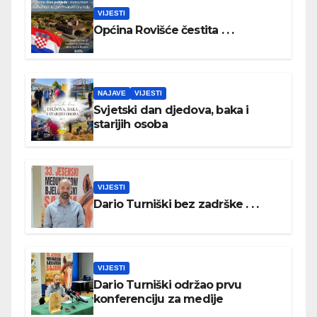
VIJESTI
Općina Rovišće čestita . . .
NAJAVE
VIJESTI
Svjetski dan djedova, baka i
starijih osoba
VIJESTI
Dario Turniški bez zadrške . . .
VIJESTI
Dario Turniški održao prvu
konferenciju za medije