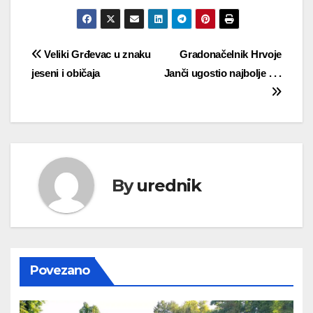
Navigacija
Veliki Grđevac u znaku
Gradonačelnik Hrvoje
jeseni i običaja
Janči ugostio najbolje . . .
objava
By
urednik
Povezano