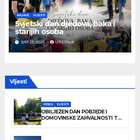
NAJAVE
VIJESTI
Svjetski dan djedova, baka i
starijih osoba
SRP 26, 2026
UREDNIK
Vijesti
VIDEO
VIJESTI
OBILJEŽEN DAN POBJEDE I
DOMOVINSKE ZAHVALNOSTI TE
DAN HRVATSKIH BRANITELJA