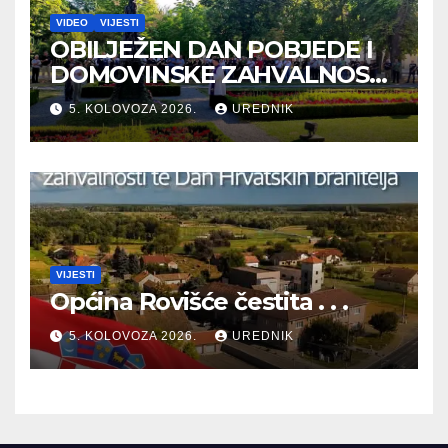
VIDEO
VIJESTI
OBILJEŽEN DAN POBJEDE I
DOMOVINSKE ZAHVALNOSTI
TE DAN HRVATSKIH
5. KOLOVOZA 2026.
UREDNIK
BRANITELJA
VIJESTI
Općina Rovišće čestita . . .
5. KOLOVOZA 2026.
UREDNIK