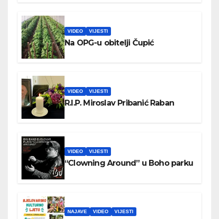
VIDEO
VIJESTI
Na OPG-u obitelji Čupić
VIDEO
VIJESTI
R.I.P. Miroslav Pribanić Raban
VIDEO
VIJESTI
“Clowning Around” u Boho parku
NAJAVE
VIDEO
VIJESTI