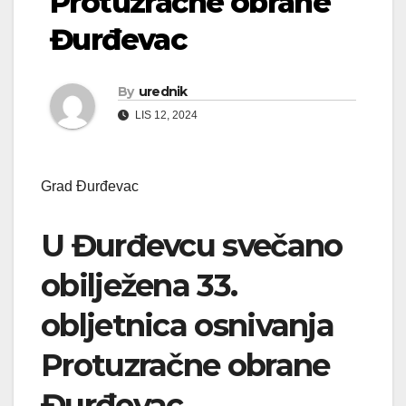
Protuzračne obrane
Đurđevac
By
urednik
LIS 12, 2024
Grad Đurđevac
U Đurđevcu svečano
obilježena 33.
obljetnica osnivanja
Protuzračne obrane
Đurđevac