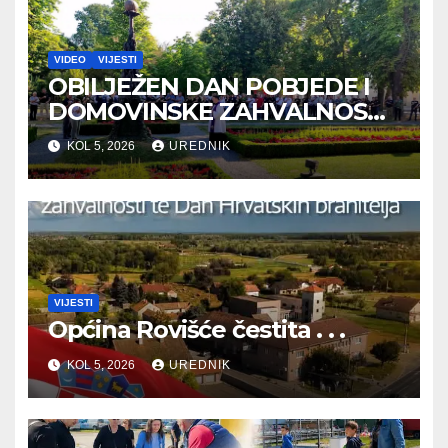
VIDEO
VIJESTI
OBILJEŽEN DAN POBJEDE I
DOMOVINSKE ZAHVALNOSTI
TE DAN HRVATSKIH
KOL 5, 2026
UREDNIK
BRANITELJA
VIJESTI
Općina Rovišće čestita . . .
KOL 5, 2026
UREDNIK