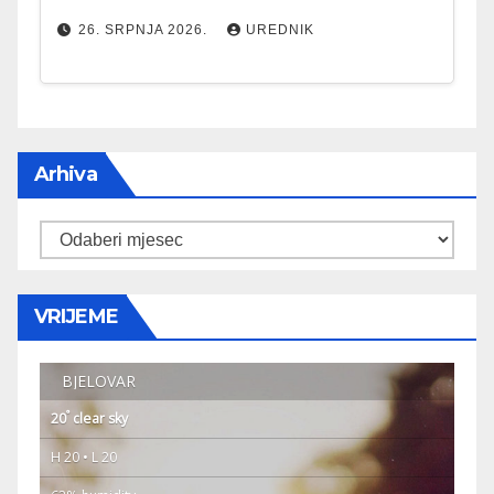
26. SRPNJA 2026.
UREDNIK
Arhiva
Arhiva
VRIJEME
BJELOVAR
°
20
clear sky
H 20 • L 20