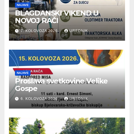
NAJAVE
BLAGDANSKI VIKEND U
NOVOJ RAČI
7. KOLOVOZA 2026.
UREDNIK
NAJAVE
Proslava svetkovine Velike
Gospe
6. KOLOVOZA 2026.
UREDNIK