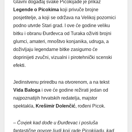
Glavni događaj svake Picokijade je prikaz
Legende o Picokima
koji privuče brojne
posjetitelje, a koji se održava na Velikoj pozornici
podno utvrde Stari grad. I ove će godine veliku
bitku i obranu Đurđevca od Turaka oživiti brojni
glumci, amateri, mnoštvo konjanika, udruga, a
doživljaju legendarne bitke zasigurno će
doprinijeti zvučni, vizualni i pirotehnički scenski
efekti.
Jedinstvenu priredbu na otvorenom, a na tekst
Vida Baloga
i ove će godine režirati jedan od
najpoznatijih hrvatskih redatelja, majstor
spektakla,
Krešimir Dolenčić
, rođeni Picok.
– Čovjek kad dođe u Đurđevac i posluša
fantastične govore ljudi koji rade Picokijadu, kad