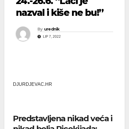
24.-26.6. “Laci je
nazval i kiše ne bu!”
By
urednik
LIP 7, 2022
DJURDJEVAC.HR
Predstavljena nikad veća i
nikad bolja Picokijada: