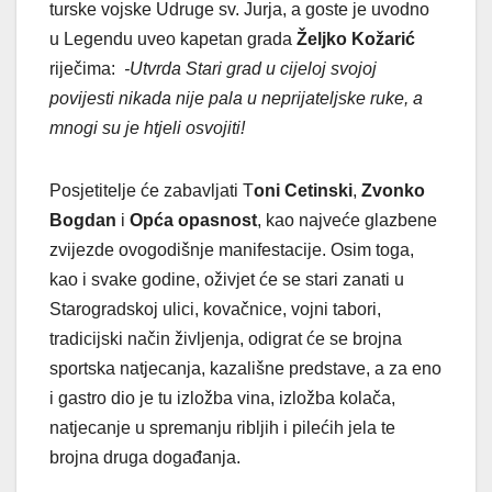
turske vojske Udruge sv. Jurja, a goste je uvodno
u Legendu uveo kapetan grada
Željko Kožarić
riječima:
-Utvrda Stari grad u cijeloj svojoj
povijesti nikada nije pala u neprijateljske ruke, a
mnogi su je htjeli osvojiti!
Posjetitelje će zabavljati T
oni Cetinski
,
Zvonko
Bogdan
i
Opća opasnost
, kao najveće glazbene
zvijezde ovogodišnje manifestacije. Osim toga,
kao i svake godine, oživjet će se stari zanati u
Starogradskoj ulici, kovačnice, vojni tabori,
tradicijski način življenja, odigrat će se brojna
sportska natjecanja, kazališne predstave, a za eno
i gastro dio je tu izložba vina, izložba kolača,
natjecanje u spremanju ribljih i pilećih jela te
brojna druga događanja.