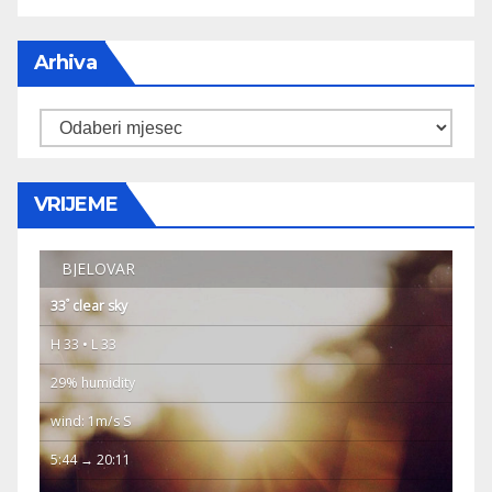
Arhiva
Arhiva
VRIJEME
BJELOVAR
°
33
clear sky
H 33 • L 33
29% humidity
wind: 1m/s S
5:44 → 20:11