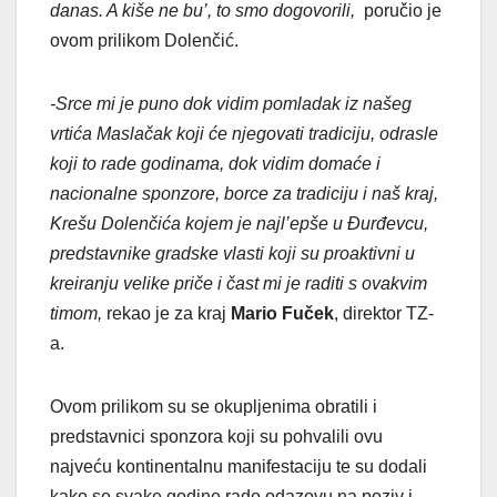
danas. A kiše ne bu’, to smo dogovorili,
poručio je
ovom prilikom Dolenčić.
-Srce mi je puno dok vidim pomladak iz našeg
vrtića Maslačak koji će njegovati tradiciju, odrasle
koji to rade godinama, dok vidim domaće i
nacionalne sponzore, borce za tradiciju i naš kraj,
Krešu Dolenčića kojem je najl’epše u Đurđevcu,
predstavnike gradske vlasti koji su proaktivni u
kreiranju velike priče i čast mi je raditi s ovakvim
timom,
rekao je za kraj
Mario Fuček
, direktor TZ-
a.
Ovom prilikom su se okupljenima obratili i
predstavnici sponzora koji su pohvalili ovu
najveću kontinentalnu manifestaciju te su dodali
kako se svake godine rado odazovu na poziv i