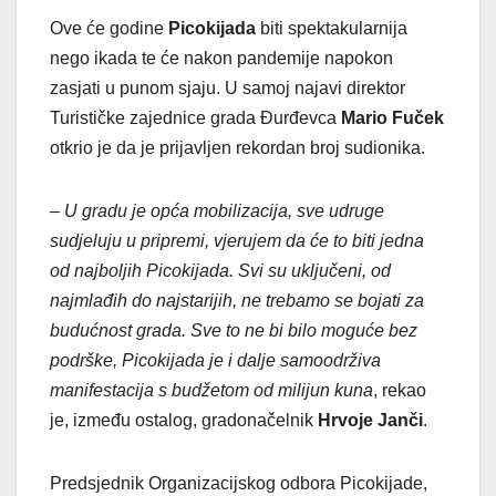
Ove će godine
Picokijada
biti spektakularnija
nego ikada te će nakon pandemije napokon
zasjati u punom sjaju. U samoj najavi direktor
Turističke zajednice grada Đurđevca
Mario Fuček
otkrio je da je prijavljen rekordan broj sudionika.
– U gradu je opća mobilizacija, sve udruge
sudjeluju u pripremi, vjerujem da će to biti jedna
od najboljih Picokijada. Svi su uključeni, od
najmlađih do najstarijih, ne trebamo se bojati za
budućnost grada. Sve to ne bi bilo moguće bez
podrške, Picokijada je i dalje samoodrživa
manifestacija s budžetom od milijun kuna
, rekao
je, između ostalog, gradonačelnik
Hrvoje Janči
.
Predsjednik Organizacijskog odbora Picokijade,