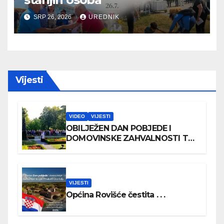
SRP 26, 2026
UREDNIK
Vijesti
VIDEO
VIJESTI
OBILJEŽEN DAN POBJEDE I
DOMOVINSKE ZAHVALNOSTI TE
DAN HRVATSKIH BRANITELJA
VIJESTI
Općina Rovišće čestita . . .