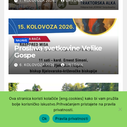
7. KOLOVOZA 2026.
UREDNIK
NAJAVE
Proslava svetkovine Velike
Gospe
6. KOLOVOZA 2026.
UREDNIK
Ova stranica koristi kolačiće [eng.cookies] kako bi vam pružila
bolje korisničko iskustvo.Prihvaćanjem pristajete na pravila
VIDEO
VIJESTI
privatnosti.
OBILJEŽEN DAN POBJEDE I
DOMOVINSKE ZAHVALNOSTI
Ok
Pravila privatnosti
TE DAN HRVATSKIH