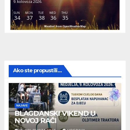
9. kolovoza 2026.
SUN
MON
TUE
WED
THU
34
37
38
36
35
Weather from OpenWeatherMap
Ako ste propustili...
NAJAVE
BLAGDANSKI VIKEND U
NOVOJ RAČI