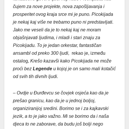
čujem za nove projekte, nova zapošljavanja i
prosperitet ovog kraja srce mi je puno. Picokijada
je nekaj kaj više ne trebamo puno ni predstavljati.
Jako me veseli da je to nekaj kaj ne moram
objašnjavati ljudima, i mladi i stari znaju za
Picokijadu. To je jedan orkestar, fantastičan
ansambl od preko 300 ljudi,
rekao je, između
ostalog,
Krešo kazavši kako Picokijada ne može
proći bez
Legende
u kojoj je on samo mali kotačić
od svih tih divnih ljudi.
– Ovdje u Đurđevcu se čovjek osjeća kao da je
prešao granicu, kao da je u jednoj boljoj,
organiziranijoj sredini. Borimo se i za kajkavski
jezik, a to je jako važno. Mi se borimo da i naša
djeca to ne zaborave, da budu još bolji nego