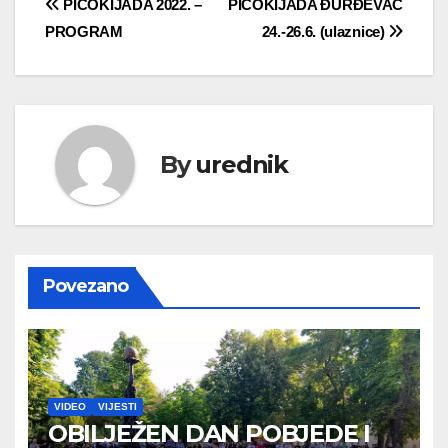
Navigacija
PICOKIJADA 2022. –
PICOKIJADA ĐURĐEVAC
PROGRAM
24.-26.6. (ulaznice)
objava
By
urednik
Povezano
VIDEO
VIJESTI
OBILJEŽEN DAN POBJEDE I