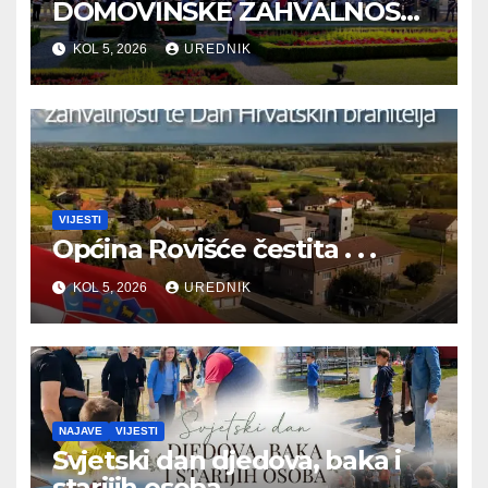
DOMOVINSKE ZAHVALNOSTI
TE DAN HRVATSKIH
KOL 5, 2026
UREDNIK
BRANITELJA
VIJESTI
Općina Rovišće čestita . . .
KOL 5, 2026
UREDNIK
NAJAVE
VIJESTI
Svjetski dan djedova, baka i
starijih osoba