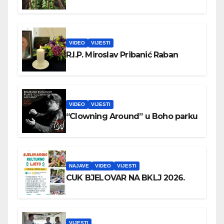
VIDEO
VIJESTI
R.I.P. Miroslav Pribanić Raban
VIDEO
VIJESTI
“Clowning Around” u Boho parku
NAJAVE
VIDEO
VIJESTI
CUK BJELOVAR NA BKLJ 2026.
VIJESTI