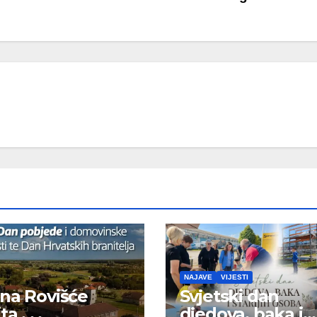
NAJAVE
VIJESTI
na Rovišće
Svjetski dan
a . . .
djedova, baka i