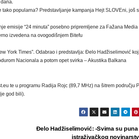
 dana.
e tako popularna? Predstavljanje kampanja Hejt SLOVEni, još s
nje emisije “24 minuta” posebno pripremljene za Fažana Media
jerno izvedena na ovogodišnjem Bitefu
ew York Times”. Odabrao i predstavlja: Đelo Hadžiselimović koj
lodurom Nacionala a potom opet svirka – Akustika Balkana
 te u programu Radija Rojc (89,7 MHz) na šitrem području 
je god bili).
Đelo Hadžiselimović: -Svima su puna
istraživačkog novinarst