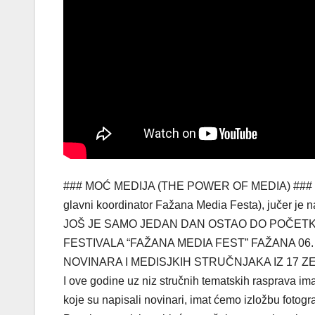
### MOĆ MEDIJA (THE POWER OF MEDIA) ### Saša 
glavni koordinator Fažana Media Festa), jučer je na
JOŠ JE SAMO JEDAN DAN OSTAO DO POČET
FESTIVALA “FAŽANA MEDIA FEST” FAŽANA 06. 
NOVINARA I MEDISJKIH STRUČNJAKA IZ 17 Z
I ove godine uz niz stručnih tematskih rasprava im
koje su napisali novinari, imat ćemo izložbu fotogr