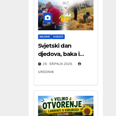
NAJAVE
VIJESTI
Svjetski dan
djedova, baka i
starijih osoba
26. SRPNJA 2026.
UREDNIK