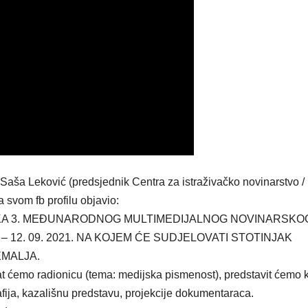
Leković (predsjednik Centra za istraživačko novinarstvo /
 svom fb profilu objavio:
KA 3. MEĐUNARODNOG MULTIMEDIJALNOG NOVINARSKO
– 12. 09. 2021. NA KOJEM ĆE SUDJELOVATI STOTINJAK
EMALJA.
at ćemo radionicu (tema: medijska pismenost), predstavit ćemo 
afija, kazališnu predstavu, projekcije dokumentaraca.