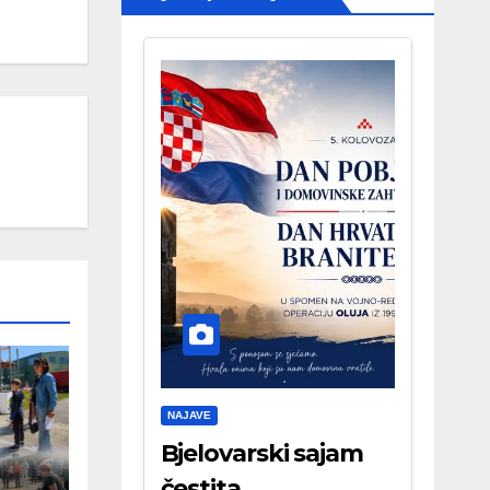
NAJAVE
Bjelovarski sajam
čestita . . .