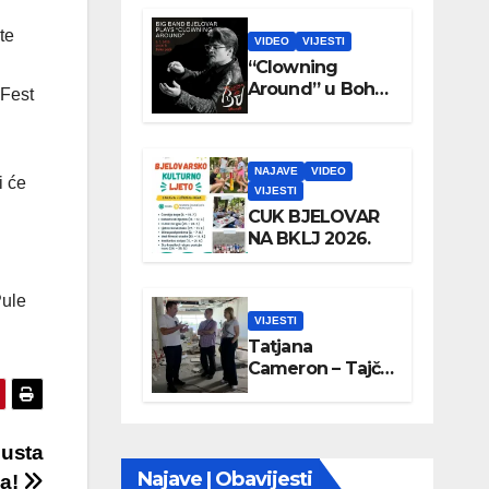
te
VIDEO
VIJESTI
“Clowning
Around” u Boho
 Fest
parku
NAJAVE
VIDEO
i će
VIJESTI
CUK BJELOVAR
NA BKLJ 2026.
Pule
VIJESTI
Tatjana
Cameron – Tajči
posjetila
Wellovar
 usta
Najave | Obavijesti
va!