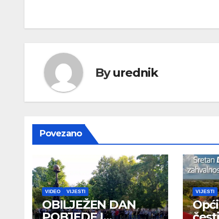
objava
By
urednik
Povezano
VIDEO
VIJESTI
VIJESTI
OBILJEŽEN DAN
Opći
POBJEDE I
čestit