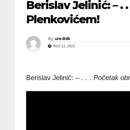
Berislav Jelinić: – .
Plenkovićem!
By
urednik
RUJ 12, 2021
Berislav Jelinić:
– . . . Početak o