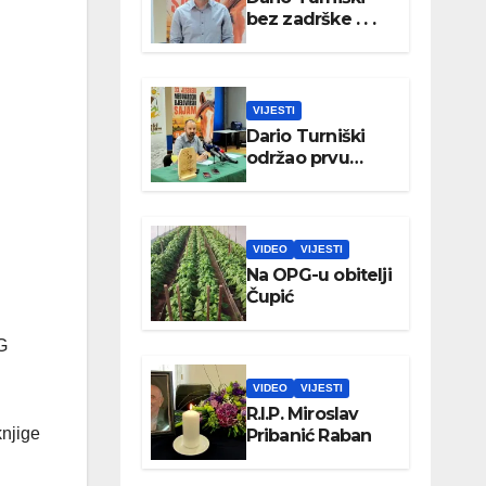
bez zadrške . . .
VIJESTI
Dario Turniški
održao prvu
konferenciju za
medije
VIDEO
VIJESTI
Na OPG-u obitelji
Čupić
G
VIDEO
VIJESTI
R.I.P. Miroslav
knjige
Pribanić Raban