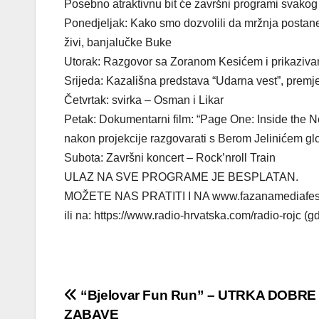
Posebno atraktivnu bit će završni programi svakog
Ponedjeljak: Kako smo dozvolili da mržnja postan
živi, banjalučke Buke
Utorak: Razgovor sa Zoranom Kesićem i prikaziva
Srijeda: Kazališna predstava “Udarna vest”, prem
Četvrtak: svirka – Osman i Likar
Petak: Dokumentarni film: “Page One: Inside the N
nakon projekcije razgovarati s Berom Jelinićem g
Subota: Završni koncert – Rock’nroll Train
ULAZ NA SVE PROGRAME JE BESPLATAN.
MOŽETE NAS PRATITI I NA www.fazanamediafest.eu
ili na: https://www.radio-hrvatska.com/radio-rojc (gd
Navigacija
“Bjelovar Fun Run” – UTRKA DOBRE
ZABAVE