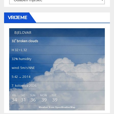
VRIJEME
BJELOVAR
°
32
broken clouds
H 32 • L 32
32% humidity
wind: 5m/s NNE
5:42 → 20:14
7. kolovoza 2026.
FRI
SAT
SUN
MON
TUE
34
31
36
39
39
Weather from OpenWeatherMap