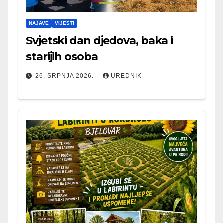
NAJAVE
VIJESTI
Svjetski dan djedova, baka i
starijih osoba
26. SRPNJA 2026.
UREDNIK