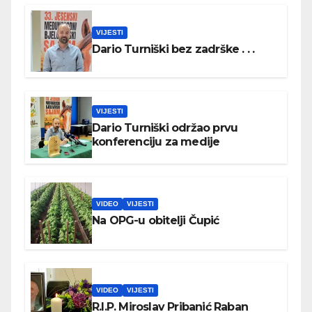
VIJESTI
Dario Turniški bez zadrške . . .
VIJESTI
Dario Turniški održao prvu
konferenciju za medije
VIDEO
VIJESTI
Na OPG-u obitelji Čupić
VIDEO
VIJESTI
R.I.P. Miroslav Pribanić Raban