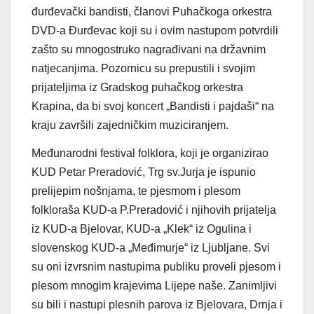
đurđevački bandisti, članovi Puhačkoga orkestra
DVD-a Đurđevac koji su i ovim nastupom potvrdili
zašto su mnogostruko nagrađivani na državnim
natjecanjima. Pozornicu su prepustili i svojim
prijateljima iz Gradskog puhačkog orkestra
Krapina, da bi svoj koncert „Bandisti i pajdaši“ na
kraju završili zajedničkim muziciranjem.
Međunarodni festival folklora, koji je organizirao
KUD Petar Preradović, Trg sv.Jurja je ispunio
prelijepim nošnjama, te pjesmom i plesom
folkloraša KUD-a P.Preradović i njihovih prijatelja
iz KUD-a Bjelovar, KUD-a „Klek“ iz Ogulina i
slovenskog KUD-a „Međimurje“ iz Ljubljane. Svi
su oni izvrsnim nastupima publiku proveli pjesom i
plesom mnogim krajevima Lijepe naše. Zanimljivi
su bili i nastupi plesnih parova iz Bjelovara, Drnja i