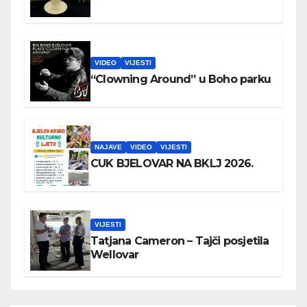
VIDEO
VIJESTI
“Clowning Around” u Boho parku
NAJAVE
VIDEO
VIJESTI
CUK BJELOVAR NA BKLJ 2026.
VIJESTI
Tatjana Cameron – Tajči posjetila
Wellovar