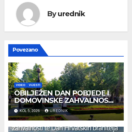
By
urednik
Povezano
VIDEO
VIJESTI
OBILJEŽEN DAN POBJEDE I
DOMOVINSKE ZAHVALNOSTI
TE DAN HRVATSKIH
KOL 5, 2026
UREDNIK
BRANITELJA