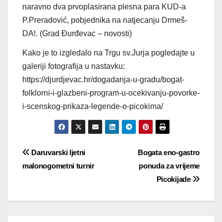
naravno dva prvoplasirana plesna para KUD-a
P.Preradović, pobjednika na natjecanju Drmeš-
DA!. (Grad Đurđevac – novosti)
Kako je to izgledalo na Trgu sv.Jurja pogledajte u
galeriji fotografija u nastavku:
https://djurdjevac.hr/dogadanja-u-gradu/bogat-
folklorni-i-glazbeni-program-u-ocekivanju-povorke-
i-scenskog-prikaza-legende-o-picokima/
Navigacija
Daruvarski ljetni
Bogata eno-gastro
malonogometni turnir
ponuda za vrijeme
objava
Picokijade