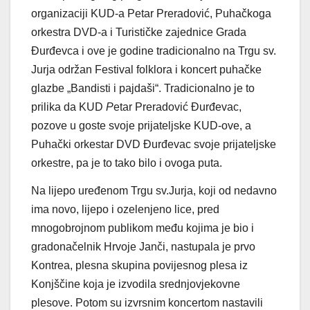
organizaciji KUD-a Petar Preradović, Puhačkoga
orkestra DVD-a i Turističke zajednice Grada
Đurđevca i ove je godine tradicionalno na Trgu sv.
Jurja održan Festival folklora i koncert puhačke
glazbe „Bandisti i pajdaši“. Tradicionalno je to
prilika da KUD
P
etar Preradović Đurđevac,
pozove u goste svoje prijateljske KUD-ove, a
Puhački orkestar DVD Đurđevac svoje prijateljske
orkestre, pa je to tako bilo i ovoga puta.
Na lijepo uređenom Trgu sv.Jurja, koji od nedavno
ima novo, lijepo i ozelenjeno lice, pred
mnogobrojnom publikom među kojima je bio i
gradonačelnik Hrvoje Janči, nastupala je prvo
Kontrea, plesna skupina povijesnog plesa iz
Konjščine koja je izvodila srednjovjekovne
plesove. Potom su izvrsnim koncertom nastavili