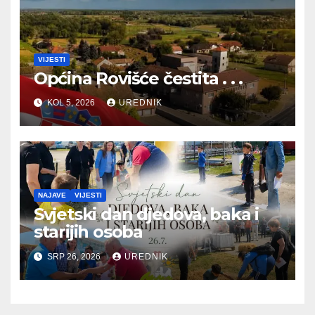
VIJESTI
Općina Rovišće čestita . . .
KOL 5, 2026
UREDNIK
NAJAVE
VIJESTI
Svjetski dan djedova, baka i
starijih osoba
SRP 26, 2026
UREDNIK