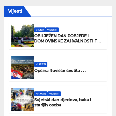
Vijesti
VIDEO
VIJESTI
OBILJEŽEN DAN POBJEDE I
DOMOVINSKE ZAHVALNOSTI TE
DAN HRVATSKIH BRANITELJA
VIJESTI
Općina Rovišće čestita . . .
NAJAVE
VIJESTI
Svjetski dan djedova, baka i
starijih osoba