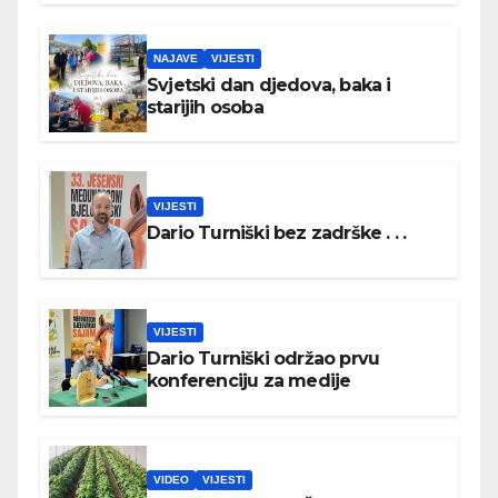
NAJAVE
VIJESTI
Svjetski dan djedova, baka i
starijih osoba
VIJESTI
Dario Turniški bez zadrške . . .
VIJESTI
Dario Turniški održao prvu
konferenciju za medije
VIDEO
VIJESTI