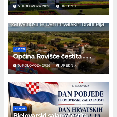
TE DAN HRVATSKIH
5. KOLOVOZA 2026.
UREDNIK
BRANITELJA
VIJESTI
Općina Rovišće čestita . . .
5. KOLOVOZA 2026.
UREDNIK
NAJAVE
Bjelovarski sajam čestita . . .