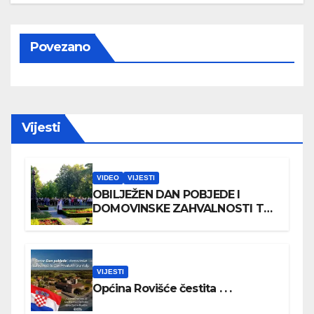
Povezano
Vijesti
VIDEO
VIJESTI
OBILJEŽEN DAN POBJEDE I
DOMOVINSKE ZAHVALNOSTI TE
DAN HRVATSKIH BRANITELJA
VIJESTI
Općina Rovišće čestita . . .