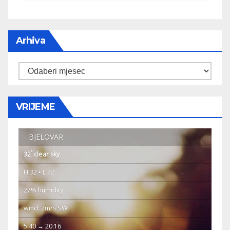
Arhiva
Arhiva
VRIJEME
BJELOVAR
°
32
clear sky
H 32 • L 32
27% humidity
wind: 2m/s SW
5:40 → 20:16