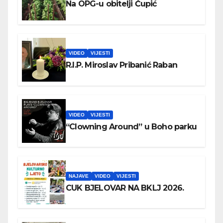
Na OPG-u obitelji Čupić
VIDEO
VIJESTI
R.I.P. Miroslav Pribanić Raban
VIDEO
VIJESTI
“Clowning Around” u Boho parku
NAJAVE
VIDEO
VIJESTI
CUK BJELOVAR NA BKLJ 2026.