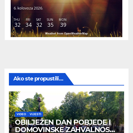
6. kolovoza 2026.
THU
FRI
SAT
SUN
MON
32
34
32
35
39
Weather from OpenWeatherMap
Ako ste propustili...
VIDEO
VIJESTI
OBILJEŽEN DAN POBJEDE I
DOMOVINSKE ZAHVALNOSTI