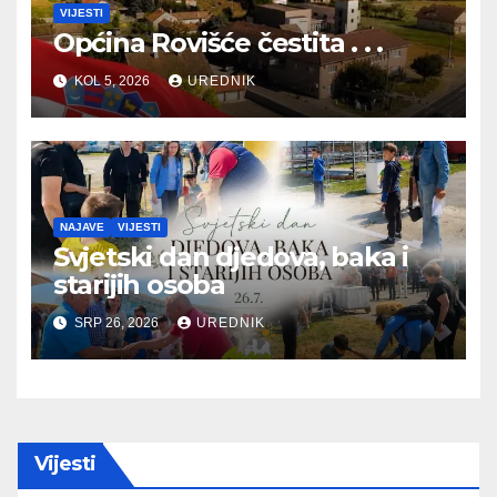
VIJESTI
Općina Rovišće čestita . . .
KOL 5, 2026
UREDNIK
NAJAVE
VIJESTI
Svjetski dan djedova, baka i
starijih osoba
SRP 26, 2026
UREDNIK
Vijesti