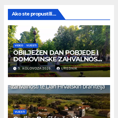
Ako ste propustili...
VIDEO
VIJESTI
OBILJEŽEN DAN POBJEDE I
DOMOVINSKE ZAHVALNOSTI
TE DAN HRVATSKIH
5. KOLOVOZA 2026.
UREDNIK
BRANITELJA
VIJESTI