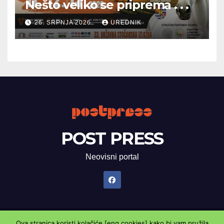
Nešto veliko se priprema . . .
26. SRPNJA 2026.
UREDNIK
POST PRESS
Neovisni portal
Ova stranica koristi kolačiće [eng.cookies] kako bi vam pružila