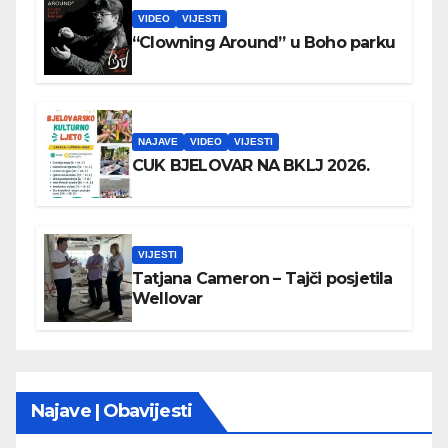
VIDEO
VIJESTI
“Clowning Around” u Boho parku
NAJAVE
VIDEO
VIJESTI
CUK BJELOVAR NA BKLJ 2026.
VIJESTI
Tatjana Cameron – Tajči posjetila
Wellovar
Najave | Obavijesti