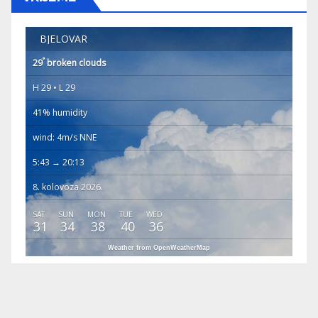
BJELOVAR
°
29
broken clouds
H 29 • L 29
41% humidity
wind: 4m/s NNE
5:43 → 20:13
8. kolovoza 2026.
SAT
SUN
MON
TUE
WED
31
34
38
40
36
Weather from OpenWeatherMap