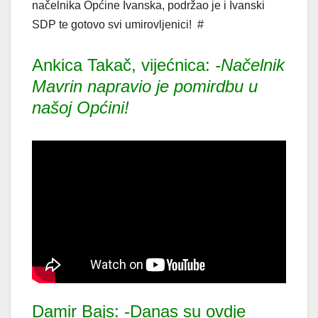
načelnika Općine Ivanska, podržao je i Ivanski
SDP te gotovo svi umirovljenici! #
Ankica Takač, vijećnica:
-Načelnik
Mavrin napravio je pomirdbu u
našoj Općini!
Damir Bajs: -Danas su ovdje