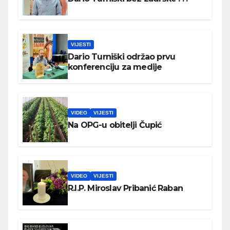
VIJESTI
Dario Turniški održao prvu
konferenciju za medije
VIDEO
VIJESTI
Na OPG-u obitelji Čupić
VIDEO
VIJESTI
R.I.P. Miroslav Pribanić Raban