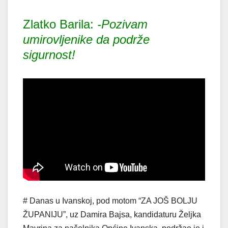
Zlatko Barila:
-Pozivam
umirovljenike da podrže
sigurnost!
# Danas u Ivanskoj, pod motom “ZA JOŠ BOLJU
ŽUPANIJU”, uz Damira Bajsa, kandidaturu Željka