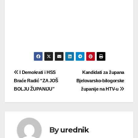
Navigacija
I Demokrati i HSS
Kandidati za župana
Braće Radić “ZA JOŠ
Bjelovarsko-bilogorske
objava
BOLJU ŽUPANIJU”
županije na HTV-u
By
urednik