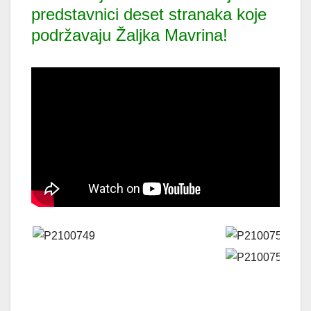
predstavnici deset stranaka koje
podržavaju Žaljka Mavrina!