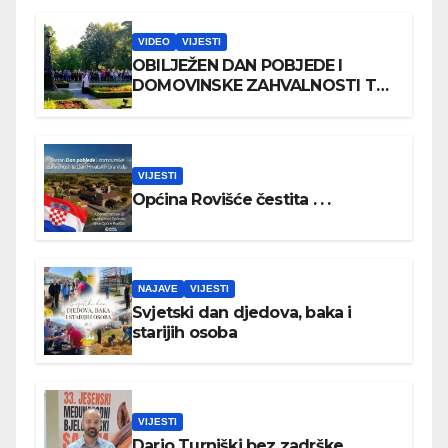
VIDEO
VIJESTI
OBILJEŽEN DAN POBJEDE I
DOMOVINSKE ZAHVALNOSTI TE
DAN HRVATSKIH BRANITELJA
VIJESTI
Općina Rovišće čestita . . .
NAJAVE
VIJESTI
Svjetski dan djedova, baka i
starijih osoba
VIJESTI
Dario Turniški bez zadrške . . .