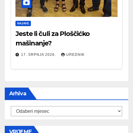
NAJAVE
Jeste li čuli za Ploščićko
mašinanje?
17. SRPNJA 2026.
UREDNIK
Arhiva
Arhiva
VRIJEME