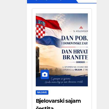
NAJAVE
Bjelovarski sajam
čestita . . .