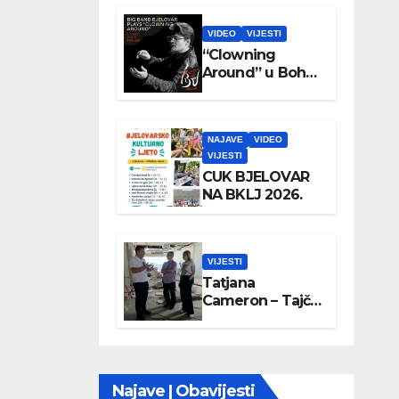
VIDEO
VIJESTI
“Clowning
Around” u Boho
parku
NAJAVE
VIDEO
VIJESTI
CUK BJELOVAR
NA BKLJ 2026.
VIJESTI
Tatjana
Cameron – Tajči
posjetila
Wellovar
Najave | Obavijesti