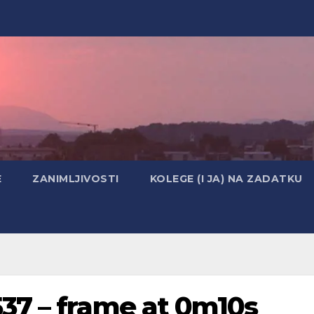
E
ZANIMLJIVOSTI
KOLEGE (I JA) NA ZADATKU
37 – frame at 0m10s