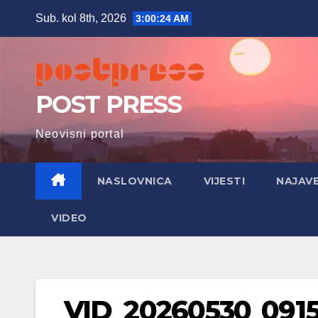
Skip
Sub. kol 8th, 2026
3:00:25 AM
to
content
POST PRESS
Neovisni portal
NASLOVNICA
VIJESTI
NAJAV
VIDEO
VID_20260530_0915