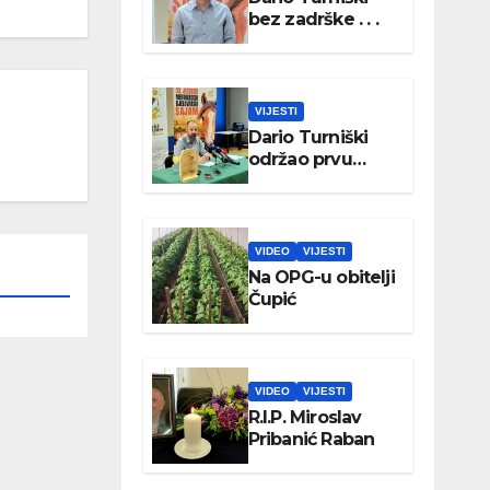
bez zadrške . . .
VIJESTI
Dario Turniški
održao prvu
konferenciju za
medije
VIDEO
VIJESTI
Na OPG-u obitelji
Čupić
VIDEO
VIJESTI
R.I.P. Miroslav
Pribanić Raban