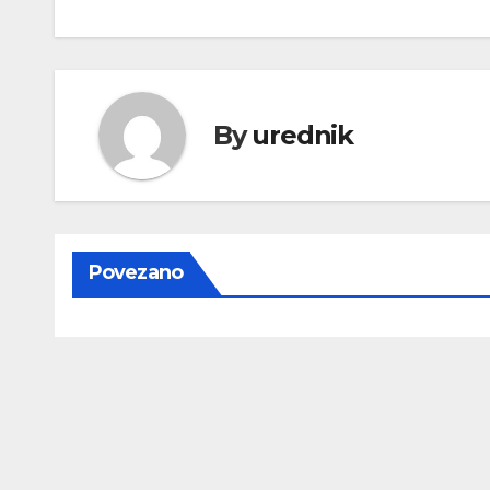
objava
By
urednik
Povezano