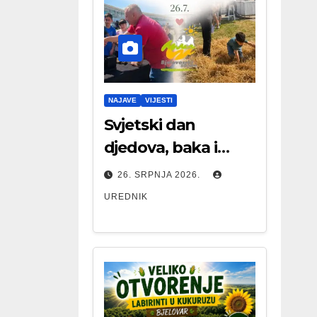
NAJAVE
VIJESTI
Svjetski dan
djedova, baka i
starijih osoba
26. SRPNJA 2026.
UREDNIK