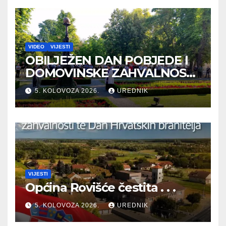
VIDEO
VIJESTI
OBILJEŽEN DAN POBJEDE I
DOMOVINSKE ZAHVALNOSTI
TE DAN HRVATSKIH
5. KOLOVOZA 2026.
UREDNIK
BRANITELJA
VIJESTI
Općina Rovišće čestita . . .
5. KOLOVOZA 2026.
UREDNIK