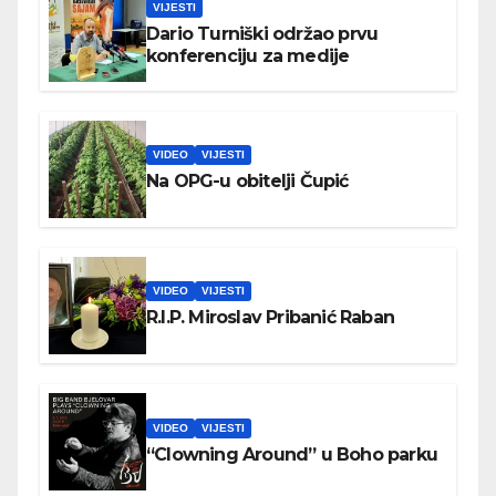
VIJESTI
Dario Turniški održao prvu
konferenciju za medije
VIDEO
VIJESTI
Na OPG-u obitelji Čupić
VIDEO
VIJESTI
R.I.P. Miroslav Pribanić Raban
VIDEO
VIJESTI
“Clowning Around” u Boho parku