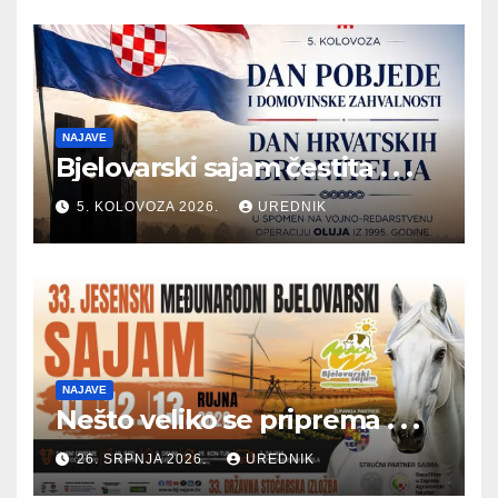
NAJAVE
Bjelovarski sajam čestita . . .
5. KOLOVOZA 2026.
UREDNIK
NAJAVE
Nešto veliko se priprema . . .
26. SRPNJA 2026.
UREDNIK