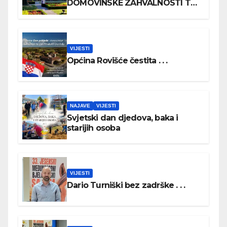
DOMOVINSKE ZAHVALNOSTI TE
DAN HRVATSKIH BRANITELJA
VIJESTI
Općina Rovišće čestita . . .
NAJAVE
VIJESTI
Svjetski dan djedova, baka i
starijih osoba
VIJESTI
Dario Turniški bez zadrške . . .