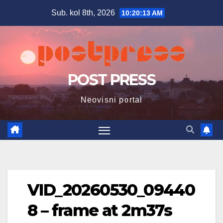
Skip
Sub. kol 8th, 2026
10:20:14 AM
to
content
POST PRESS
Neovisni portal
VID_20260530_09440
8 – frame at 2m37s