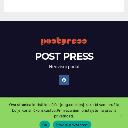
POST PRESS
Neovisni portal
Ova stranica koristi kolačiće [eng.cookies] kako bi vam pružila
Proudly powered by WordPress
|
Theme: Newsup by
Themeansar
.
bolje korisničko iskustvo.Prihvaćanjem pristajete na pravila
privatnosti.
Marketing oglasnik
Kontaktirajte nas
Pravila privatnosti
Ok
Pravila privatnosti