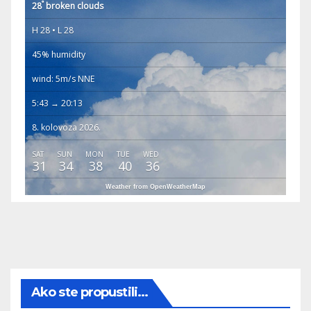
°
28
broken clouds
H 28 • L 28
45% humidity
wind: 5m/s NNE
5:43 → 20:13
8. kolovoza 2026.
SAT
SUN
MON
TUE
WED
31
34
38
40
36
Weather from OpenWeatherMap
Ako ste propustili...