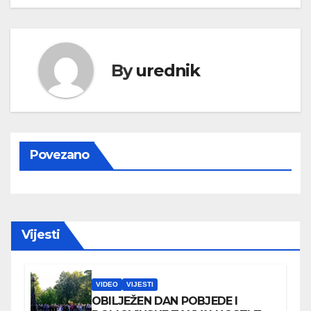
By
urednik
Povezano
Vijesti
VIDEO
VIJESTI
OBILJEŽEN DAN POBJEDE I