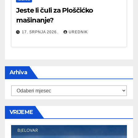
Jeste li čuli za Ploščićko
mašinanje?
17. SRPNJA 2026.
UREDNIK
Arhiva
Arhiva
VRIJEME
BJELOVAR