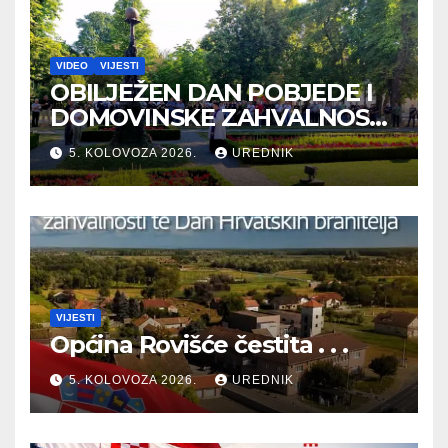
VIDEO
VIJESTI
OBILJEŽEN DAN POBJEDE I
DOMOVINSKE ZAHVALNOSTI
TE DAN HRVATSKIH
5. KOLOVOZA 2026.
UREDNIK
BRANITELJA
VIJESTI
Općina Rovišće čestita . . .
5. KOLOVOZA 2026.
UREDNIK