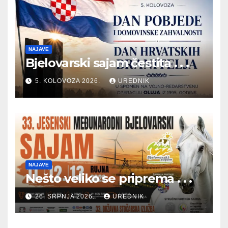
NAJAVE
Bjelovarski sajam čestita . . .
5. KOLOVOZA 2026.
UREDNIK
NAJAVE
Nešto veliko se priprema . . .
26. SRPNJA 2026.
UREDNIK