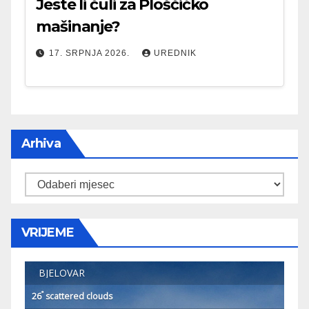
Jeste li čuli za Ploščićko
mašinanje?
17. SRPNJA 2026.
UREDNIK
Arhiva
Arhiva
VRIJEME
BJELOVAR
°
26
scattered clouds