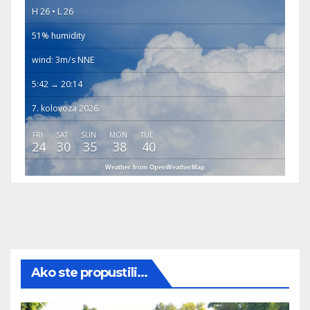
H 26 • L 26
51% humidity
wind: 3m/s NNE
5:42 → 20:14
7. kolovoza 2026.
FRI
SAT
SUN
MON
TUE
24
30
35
38
40
Weather from OpenWeatherMap
Ako ste propustili...