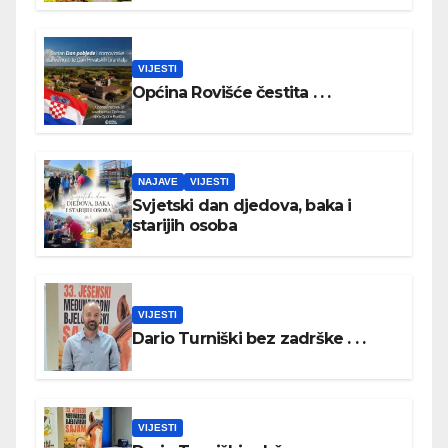
VIJESTI
Općina Rovišće čestita . . .
NAJAVE
VIJESTI
Svjetski dan djedova, baka i
starijih osoba
VIJESTI
Dario Turniški bez zadrške . . .
VIJESTI