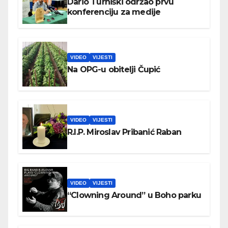
Dario Turniški održao prvu
konferenciju za medije
VIDEO
VIJESTI
Na OPG-u obitelji Čupić
VIDEO
VIJESTI
R.I.P. Miroslav Pribanić Raban
VIDEO
VIJESTI
“Clowning Around” u Boho parku