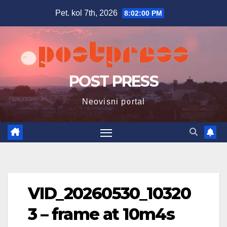
Skip
Pet. kol 7th, 2026
8:02:01 PM
to
content
POST PRESS
Neovisni portal
VID_20260530_10320
3 – frame at 10m4s