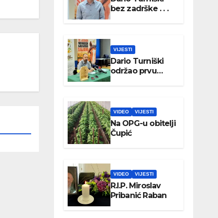
bez zadrške . . .
VIJESTI
Dario Turniški
održao prvu
konferenciju za
medije
VIDEO
VIJESTI
Na OPG-u obitelji
Čupić
VIDEO
VIJESTI
R.I.P. Miroslav
Pribanić Raban