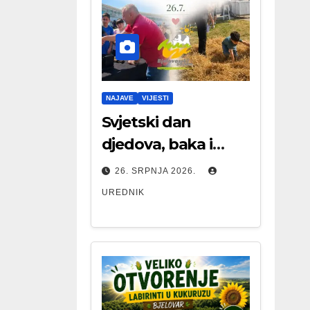
NAJAVE
VIJESTI
Svjetski dan
djedova, baka i
starijih osoba
26. SRPNJA 2026.
UREDNIK