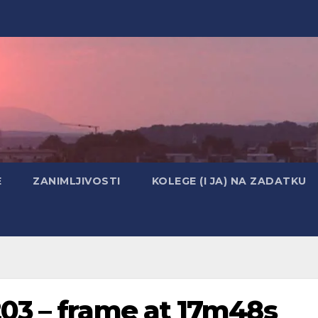
E
ZANIMLJIVOSTI
KOLEGE (I JA) NA ZADATKU
03 – frame at 17m48s