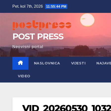
Skip
Pet. kol 7th, 2026
11:55:45 PM
to
content
POST PRESS
Neovisni portal
NASLOVNICA
VIJESTI
NAJAV
VIDEO
VID_20260530_1032