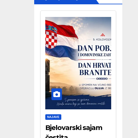
NAJAVE
Bjelovarski sajam
čestita . . .