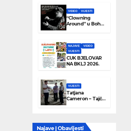
VIDEO
VIJESTI
“Clowning
Around” u Boho
parku
NAJAVE
VIDEO
VIJESTI
CUK BJELOVAR
NA BKLJ 2026.
VIJESTI
Tatjana
Cameron – Tajči
posjetila
Wellovar
Najave | Obavijesti