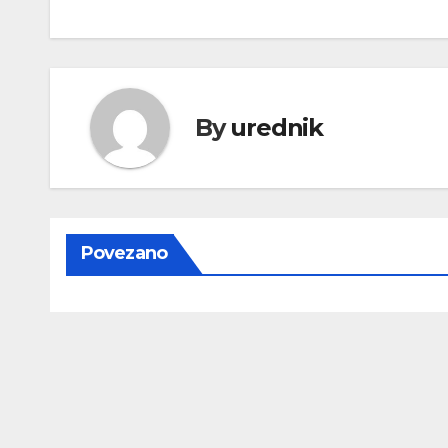
objava
By
urednik
Povezano