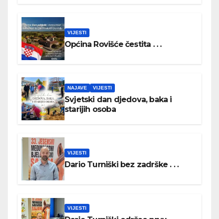
VIJESTI
Općina Rovišće čestita . . .
NAJAVE
VIJESTI
Svjetski dan djedova, baka i
starijih osoba
VIJESTI
Dario Turniški bez zadrške . . .
VIJESTI