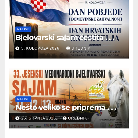
NAJAVE
Bjelovarski sajam čestita . . .
5. KOLOVOZA 2026.
UREDNIK
NAJAVE
Nešto veliko se priprema . . .
26. SRPNJA 2026.
UREDNIK