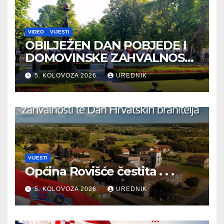
VIDEO
VIJESTI
OBILJEŽEN DAN POBJEDE I
DOMOVINSKE ZAHVALNOSTI
TE DAN HRVATSKIH
5. KOLOVOZA 2026.
UREDNIK
BRANITELJA
VIJESTI
Općina Rovišće čestita . . .
5. KOLOVOZA 2026.
UREDNIK