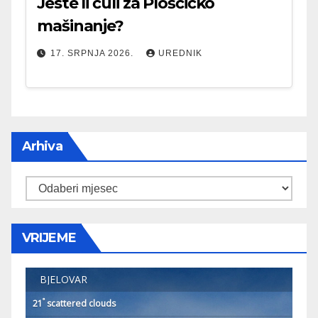
Jeste li čuli za Ploščićko
mašinanje?
17. SRPNJA 2026.
UREDNIK
Arhiva
Arhiva
VRIJEME
BJELOVAR
°
21
scattered clouds