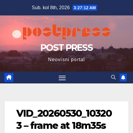
Skip
Sub. kol 8th, 2026
3:27:13 AM
to
content
POST PRESS
Neovisni portal
VID_20260530_10320
3 – frame at 18m35s