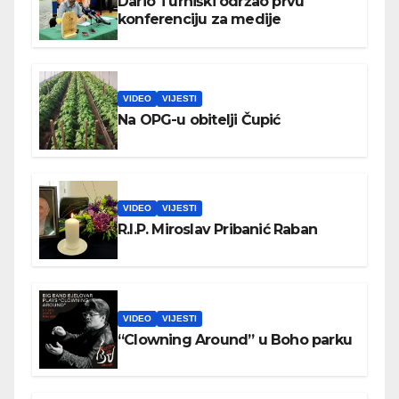
Dario Turniški održao prvu
konferenciju za medije
VIDEO
VIJESTI
Na OPG-u obitelji Čupić
VIDEO
VIJESTI
R.I.P. Miroslav Pribanić Raban
VIDEO
VIJESTI
“Clowning Around” u Boho parku