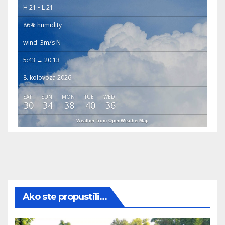
H 21 • L 21
86% humidity
wind: 3m/s N
5:43 → 20:13
8. kolovoza 2026.
SAT
SUN
MON
TUE
WED
30
34
38
40
36
Weather from OpenWeatherMap
Ako ste propustili...