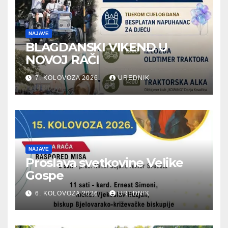
NAJAVE
BLAGDANSKI VIKEND U
NOVOJ RAČI
7. KOLOVOZA 2026.
UREDNIK
NAJAVE
Proslava svetkovine Velike
Gospe
6. KOLOVOZA 2026.
UREDNIK