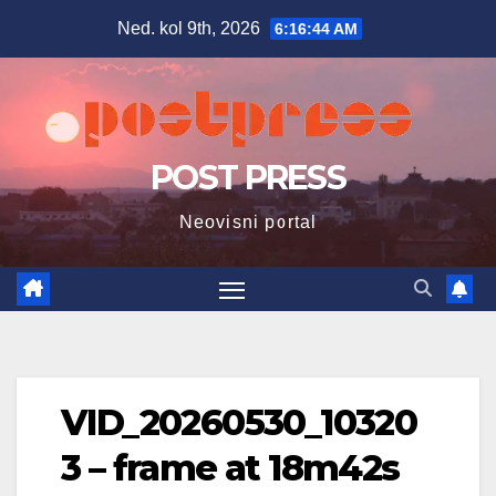
Skip
Ned. kol 9th, 2026
6:16:45 AM
to
content
POST PRESS
Neovisni portal
VID_20260530_10320
3 – frame at 18m42s