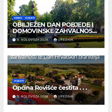
VIDEO
VIJESTI
OBILJEŽEN DAN POBJEDE I
DOMOVINSKE ZAHVALNOSTI
TE DAN HRVATSKIH
5. KOLOVOZA 2026.
UREDNIK
BRANITELJA
VIJESTI
Općina Rovišće čestita . . .
5. KOLOVOZA 2026.
UREDNIK