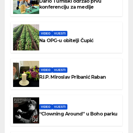
Dario Turniški održao prvu
konferenciju za medije
VIDEO
VIJESTI
Na OPG-u obitelji Čupić
VIDEO
VIJESTI
R.I.P. Miroslav Pribanić Raban
VIDEO
VIJESTI
“Clowning Around” u Boho parku