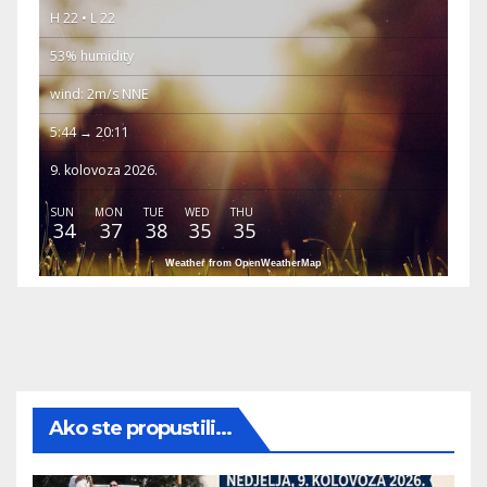
H 22 • L 22
53% humidity
wind: 2m/s NNE
5:44 → 20:11
9. kolovoza 2026.
SUN
MON
TUE
WED
THU
34
37
38
35
35
Weather from OpenWeatherMap
Ako ste propustili...