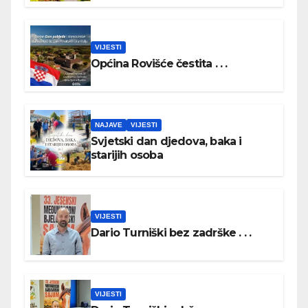
VIJESTI
Općina Rovišće čestita . . .
NAJAVE
VIJESTI
Svjetski dan djedova, baka i
starijih osoba
VIJESTI
Dario Turniški bez zadrške . . .
VIJESTI