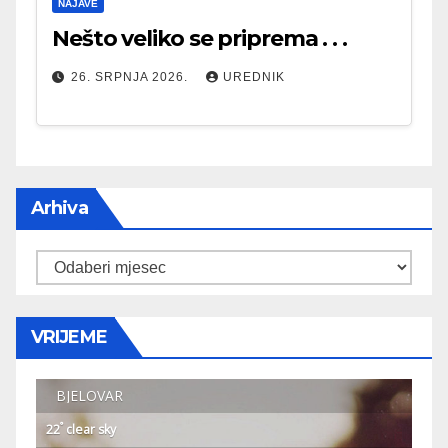
NAJAVE
Nešto veliko se priprema . . .
26. SRPNJA 2026.
UREDNIK
Arhiva
Arhiva
VRIJEME
BJELOVAR
°
22
clear sky