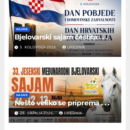
NAJAVE
Bjelovarski sajam čestita . . .
5. KOLOVOZA 2026.
UREDNIK
NAJAVE
Nešto veliko se priprema . . .
26. SRPNJA 2026.
UREDNIK