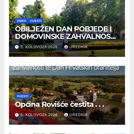
VIDEO
VIJESTI
OBILJEŽEN DAN POBJEDE I
DOMOVINSKE ZAHVALNOSTI
TE DAN HRVATSKIH
5. KOLOVOZA 2026.
UREDNIK
BRANITELJA
VIJESTI
Općina Rovišće čestita . . .
5. KOLOVOZA 2026.
UREDNIK