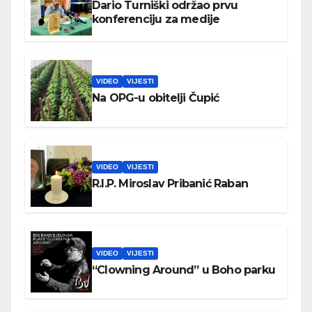
Dario Turniški održao prvu
konferenciju za medije
VIDEO
VIJESTI
Na OPG-u obitelji Čupić
VIDEO
VIJESTI
R.I.P. Miroslav Pribanić Raban
VIDEO
VIJESTI
“Clowning Around” u Boho parku