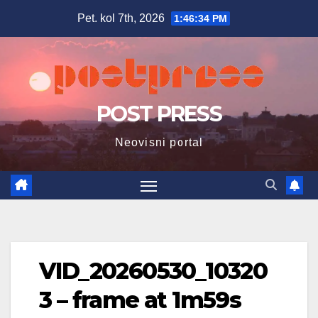
Skip
Pet. kol 7th, 2026
1:46:35 PM
to
content
POST PRESS
Neovisni portal
VID_20260530_10320
3 – frame at 1m59s