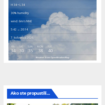
H 34 • L 34
30% humidity
wind: 6m/s NNE
5:42 → 20:14
7. kolovoza 2026.
FRI
SAT
SUN
MON
TUE
34
30
35
38
40
Weather from OpenWeatherMap
Ako ste propustili...