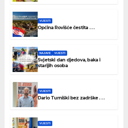
DAN HRVATSKIH BRANITELJA
VIJESTI
Općina Rovišće čestita . . .
NAJAVE
VIJESTI
Svjetski dan djedova, baka i
starijih osoba
VIJESTI
Dario Turniški bez zadrške . . .
VIJESTI