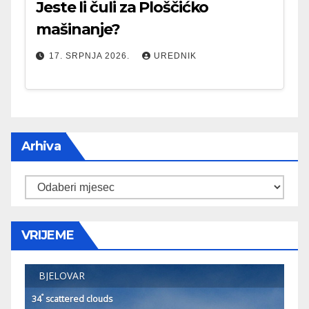
Jeste li čuli za Ploščićko
mašinanje?
17. SRPNJA 2026.
UREDNIK
Arhiva
Arhiva
VRIJEME
BJELOVAR
°
34
scattered clouds