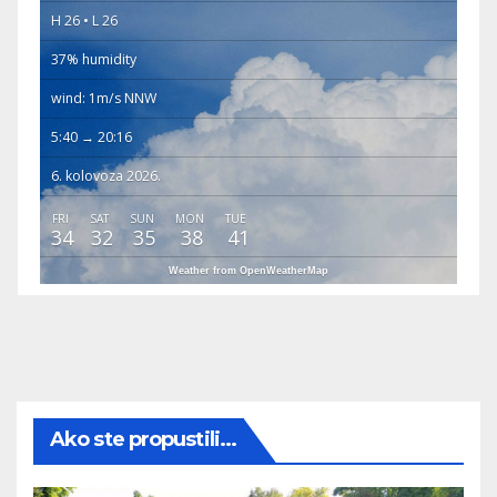
H 26 • L 26
37% humidity
wind: 1m/s NNW
5:40 → 20:16
6. kolovoza 2026.
FRI
SAT
SUN
MON
TUE
34
32
35
38
41
Weather from OpenWeatherMap
Ako ste propustili...