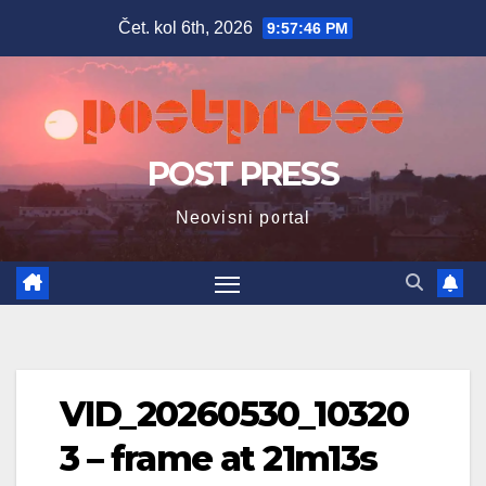
Skip
Čet. kol 6th, 2026
9:57:47 PM
to
content
POST PRESS
Neovisni portal
VID_20260530_10320
3 – frame at 21m13s