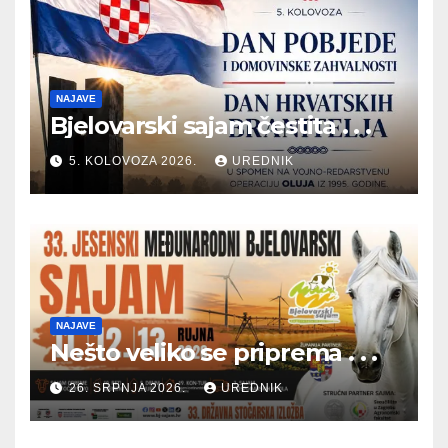
NAJAVE
Bjelovarski sajam čestita . . .
5. KOLOVOZA 2026.
UREDNIK
NAJAVE
Nešto veliko se priprema . . .
26. SRPNJA 2026.
UREDNIK