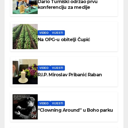
Dario Turniški održao prvu
konferenciju za medije
VIDEO
VIJESTI
Na OPG-u obitelji Čupić
VIDEO
VIJESTI
R.I.P. Miroslav Pribanić Raban
VIDEO
VIJESTI
“Clowning Around” u Boho parku