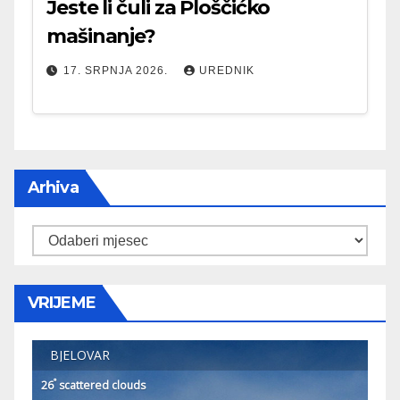
Jeste li čuli za Ploščićko
mašinanje?
17. SRPNJA 2026.
UREDNIK
Arhiva
Arhiva
VRIJEME
BJELOVAR
°
26
scattered clouds