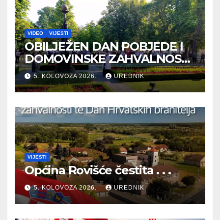
VIDEO
VIJESTI
OBILJEŽEN DAN POBJEDE I
DOMOVINSKE ZAHVALNOSTI
TE DAN HRVATSKIH
5. KOLOVOZA 2026.
UREDNIK
BRANITELJA
VIJESTI
Općina Rovišće čestita . . .
5. KOLOVOZA 2026.
UREDNIK