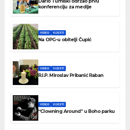
Dario Turniški održao prvu
konferenciju za medije
VIDEO
VIJESTI
Na OPG-u obitelji Čupić
VIDEO
VIJESTI
R.I.P. Miroslav Pribanić Raban
VIDEO
VIJESTI
“Clowning Around” u Boho parku