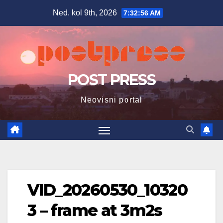
Skip
Ned. kol 9th, 2026
7:32:57 AM
to
content
POST PRESS
Neovisni portal
VID_20260530_10320
3 – frame at 3m2s