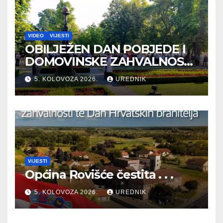
VIDEO
VIJESTI
OBILJEŽEN DAN POBJEDE I
DOMOVINSKE ZAHVALNOSTI
TE DAN HRVATSKIH
5. KOLOVOZA 2026.
UREDNIK
BRANITELJA
VIJESTI
Općina Rovišće čestita . . .
5. KOLOVOZA 2026.
UREDNIK