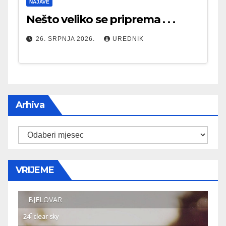
NAJAVE
Nešto veliko se priprema . . .
26. SRPNJA 2026.
UREDNIK
Arhiva
Arhiva
VRIJEME
BJELOVAR
°
24
clear sky