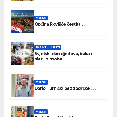
VIJESTI
Općina Rovišće čestita . . .
NAJAVE
VIJESTI
Svjetski dan djedova, baka i
starijih osoba
VIJESTI
Dario Turniški bez zadrške . . .
VIJESTI