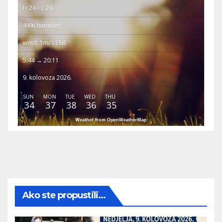
H 24 • L 24
44% humidity
wind: 1m/s ENE
5:44 → 20:11
9. kolovoza 2026.
SUN
MON
TUE
WED
THU
34
37
38
36
35
Weather from OpenWeatherMap
Ako ste propustili...