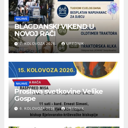
NAJAVE
BLAGDANSKI VIKEND U
NOVOJ RAČI
7. KOLOVOZA 2026.
UREDNIK
NAJAVE
Proslava svetkovine Velike
Gospe
6. KOLOVOZA 2026.
UREDNIK