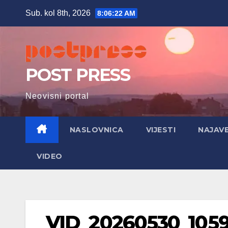
Skip
Sub. kol 8th, 2026
8:06:23 AM
to
content
POST PRESS
Neovisni portal
NASLOVNICA
VIJESTI
NAJAV
VIDEO
VID_20260530_10591