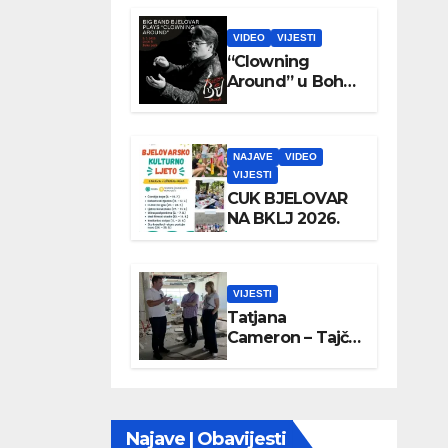
VIDEO
VIJESTI
“Clowning
Around” u Boho
parku
NAJAVE
VIDEO
VIJESTI
CUK BJELOVAR
NA BKLJ 2026.
VIJESTI
Tatjana
Cameron – Tajči
posjetila
Wellovar
Najave | Obavijesti