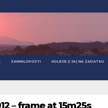
E
ZANIMLJIVOSTI
KOLEGE (I JA) NA ZADATKU
2 – frame at 15m25s