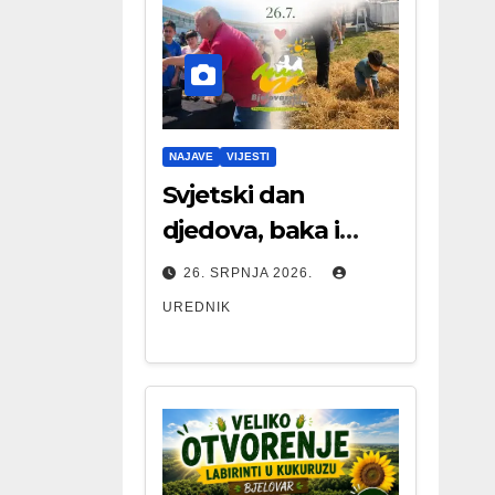
NAJAVE
VIJESTI
Svjetski dan
djedova, baka i
starijih osoba
26. SRPNJA 2026.
UREDNIK