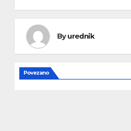
objava
By
urednik
Povezano