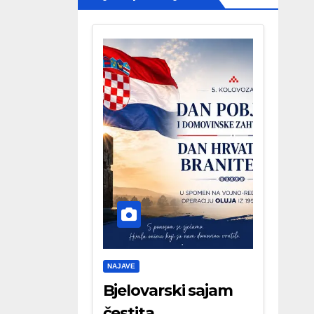
NAJAVE
Bjelovarski sajam
čestita . . .