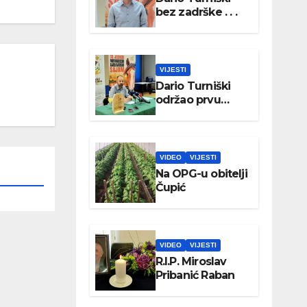
bez zadrške . . .
VIJESTI
Dario Turniški
održao prvu
konferenciju za
medije
VIDEO
VIJESTI
Na OPG-u obitelji
Čupić
VIDEO
VIJESTI
R.I.P. Miroslav
Pribanić Raban